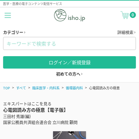
医学・医療の電子コンテンツ配信サービス
0
カテゴリー
詳細検索
ログイン／新規登録
初めての方へ
TOP
すべて
臨床医学・内科系
循環器内科
心電図読み方の極意
エキスパートはここを見る
心電図読み方の極意【電子版】
三田村 秀雄(編)
国家公務員共済組合連合会 立川病院 顧問