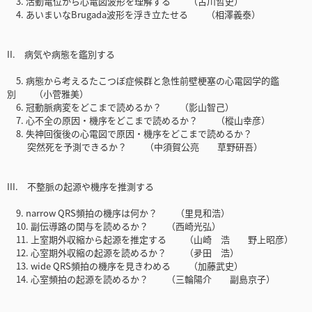
3. 活動電位から心電図波形を理解する （古川哲史）
4. あいまいなBrugada波形を浮き立たせる （相澤義泰）
II. 病気や病態を鑑別する
5. 病態から考えるたこつぼ症候群と急性前壁梗塞の心電図学的鑑
別 （小菅雅美）
6. 冠動脈病変をどこまで読めるか？ （影山智己）
7. 心不全の原因・機序をどこまで読めるか？ （樅山幸彦）
8. 失神回復後の心電図で原因・機序をどこまで読めるか？
突然死を予測できるか？ （中須賀公亮 草野研吾）
III. 不整脈の起源や機序を推測する
9. narrow QRS頻拍の機序は何か？ （里見和浩）
10. 副伝導路の関与を読めるか？ （西崎光弘）
11. 上室期外収縮から起源を推定する （山崎 浩 野上昭彦）
12. 心室期外収縮の起源を読めるか？ （夛田 浩）
13. wide QRS頻拍の機序を見きわめる （加藤武史）
14. 心室頻拍の起源を読めるか？ （三輪陽介 副島京子）