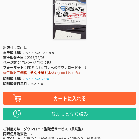
出版社
南山堂
電子版ISBN
978-4-525-98219-5
電子版発売日
2016/12/05
ページ数
178ページ
判型
B5
フォーマット
PDF（パソコンへのダウンロード不可）
¥3,960
電子版販売価格：
(本体¥3,600＋税10％)
印刷版ISBN
978-4-525-22201-7
印刷版発行年月
2021/10
カートに入れる
ちょっと立ち読み
ご利用方法
ダウンロード型配信サービス（買切型）
同時使用端末数
2
対応OS
iOS最新の２世代前まで / Android最新の２世代前まで