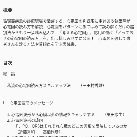
概要
循環器疾患の診療現場で活躍する，心電図の判読眼に定評ある執筆陣が，
心電図の読み方を解説．心電図をパターンにあてはめて読み解くだけの鑑
別法からもう一歩踏み込んで，「考える心電図」，応用の効く「とってお
きの心電図の読み方」を，出し惜しみせずに公開！ 心電図を通して患
者さんを診る方法や着眼点を学ぶ実践書．
目次
総 論
私流の心電図読み方スキルアップ法 （三田村秀雄）
I. 心電図波形のメッセージ
1. 心電図波形から心臓以外の情報をキャッチする （栗田康生）
2. 心電図波形の成因
―P，PQ，QRSはそれぞれ心臓のどこの興奮を反映しているのか
― （近藤秀和 高橋尚彦）