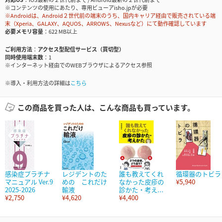
※コンテンツの使用にあたり、専用ビューアisho.jpが必要
※Androidは、Android２世代前の端末のうち、国内キャリア経由で販売されている端
末（Xperia、GALAXY、AQUOS、ARROWS、Nexusなど）にて動作確認しています
必要メモリ容量
622 MB以上
ご利用方法
アクセス型配信サービス（買切型）
同時使用端末数
1
※インターネット経由でのWEBブラウザによるアクセス参照
※導入・利用方法の詳細は
こちら
この商品を買った人は、こんな商品も買っています。
感染症プラチナ
レジデントのた
誰も教えてくれ
循環器のトビラ
マニュアル Ver.9
めの これだけ
なかった皮疹の
¥5,940
2025-2026
輸液
診かた・考え...
¥2,750
¥4,620
¥4,400