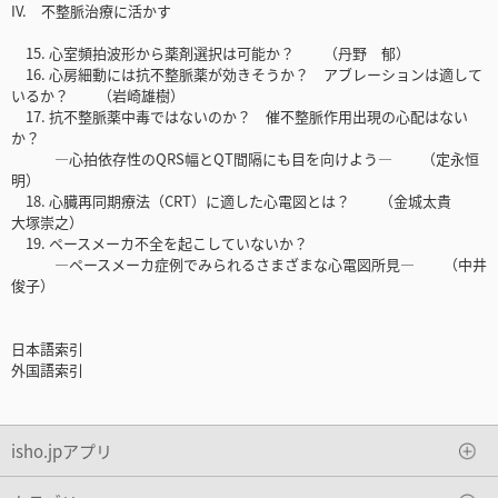
IV. 不整脈治療に活かす
15. 心室頻拍波形から薬剤選択は可能か？ （丹野 郁）
16. 心房細動には抗不整脈薬が効きそうか？ アブレーションは適して
いるか？ （岩崎雄樹）
17. 抗不整脈薬中毒ではないのか？ 催不整脈作用出現の心配はない
か？
―心拍依存性のQRS幅とQT間隔にも目を向けよう― （定永恒
明）
18. 心臓再同期療法（CRT）に適した心電図とは？ （金城太貴
大塚崇之）
19. ペースメーカ不全を起こしていないか？
―ペースメーカ症例でみられるさまざまな心電図所見― （中井
俊子）
日本語索引
外国語索引
isho.jpアプリ