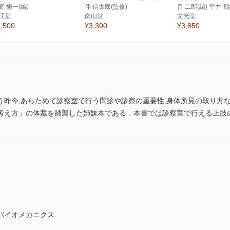
野 愼一(編)
伴 信太郎(監修)
畠 二郎(編) 平井 都
江堂
南山堂
文光堂
,500
¥3,300
¥3,850
う昨今,あらためて診察室で行う問診や診察の重要性,身体所見の取り方
考え方」の体裁を踏襲した姉妹本である．本書では診察室で行える上肢
バイオメカニクス