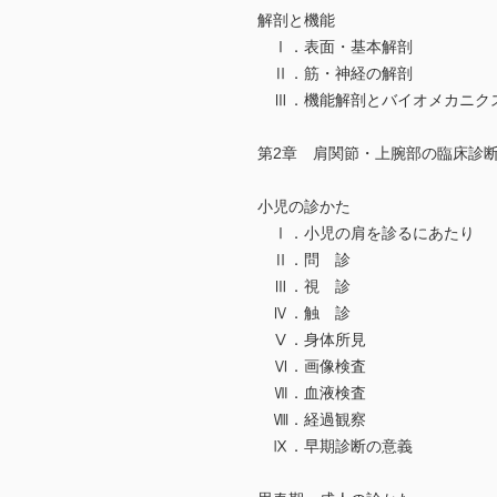
解剖と機能
Ⅰ．表面・基本解剖
Ⅱ．筋・神経の解剖
Ⅲ．機能解剖とバイオメカニク
第2章 肩関節・上腕部の臨床診
小児の診かた
Ⅰ．小児の肩を診るにあたり
Ⅱ．問 診
Ⅲ．視 診
Ⅳ．触 診
Ⅴ．身体所見
Ⅵ．画像検査
Ⅶ．血液検査
Ⅷ．経過観察
Ⅸ．早期診断の意義