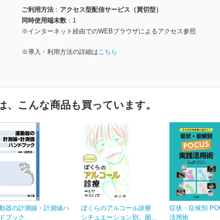
ご利用方法
アクセス型配信サービス（買切型）
同時使用端末数
1
※インターネット経由でのWEBブラウザによるアクセス参照
※導入・利用方法の詳細は
こちら
は、こんな商品も買っています。
動器の計測線・計測値ハ
ぼくらのアルコール診療
症状・症候別 PO
ドブック
シチュエーション別。困...
活用術