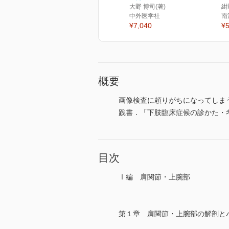
大野 博司(著)
紺
中外医学社
南
¥7,040
¥5
概要
画像検査に頼りがちになってしま
践書．「下肢臨床症候の診かた・
目次
Ⅰ編 肩関節・上腕部
第１章 肩関節・上腕部の解剖と