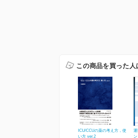
この商品を買った人
ICU/CCUの薬の考え方，使
運
い方 ver.2
ン