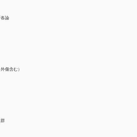
断各論
・外傷含む）
候群