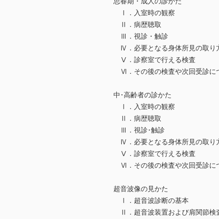
思春期・成人の診かた
Ⅰ．入室時の観察
Ⅱ．病歴聴取
Ⅲ．視診・触診
Ⅳ．必要となる身体所見の取り
Ⅴ．診察室で行える検査
Ⅵ．その後の検査や次回受診に
中･高齢者の診かた
Ⅰ．入室時の観察
Ⅱ．病歴聴取
Ⅲ．視診･触診
Ⅳ．必要となる身体所見の取り
Ⅴ．診察室で行える検査
Ⅵ．その後の検査や次回受診に
超音波像の見かた
Ⅰ．超音波診断の基本
Ⅱ．超音波装置および肩関節検