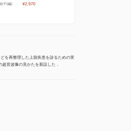
¥2,970
始子(編)
などを再整理した上肢疾患を診るための実
の超音波像の見かたを新設した．