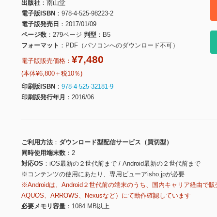
出版社
南山堂
電子版ISBN
978-4-525-98223-2
電子版発売日
2017/01/09
ページ数
279ページ
判型
B5
フォーマット
PDF（パソコンへのダウンロード不可）
¥7,480
電子版販売価格：
(本体¥6,800＋税10％)
印刷版ISBN
978-4-525-32181-9
印刷版発行年月
2016/06
ご利用方法
ダウンロード型配信サービス（買切型）
同時使用端末数
2
対応OS
iOS最新の２世代前まで / Android最新の２世代前まで
※コンテンツの使用にあたり、専用ビューアisho.jpが必要
※Androidは、Android２世代前の端末のうち、国内キャリア経由で販
AQUOS、ARROWS、Nexusなど）にて動作確認しています
必要メモリ容量
1084 MB以上