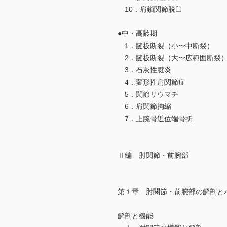
10．肩鎖関節脱臼
●中・高齢期
1．腱板断裂（小〜中断裂）
2．腱板断裂（大〜広範囲断裂
3．石灰性腱炎
4．変形性肩関節症
5．関節リウマチ
6．肩関節拘縮
7．上腕骨近位端骨折
Ⅱ編 肘関節・前腕部
第１章 肘関節・前腕部の解剖と
解剖と機能