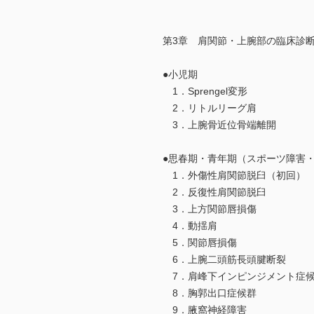
第3章 肩関節・上腕部の臨床診
●小児期
1．Sprengel変形
2．リトルリーグ肩
3．上腕骨近位骨端離開
●思春期・青年期（スポーツ障害
1．外傷性肩関節脱臼（初回）
2．反復性肩関節脱臼
3．上方関節唇損傷
4．動揺肩
5．関節唇損傷
6．上腕二頭筋長頭腱断裂
7．肩峰下インピンジメント症
8．胸郭出口症候群
9．腋窩神経障害