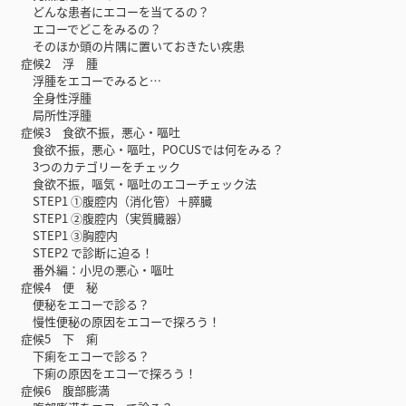
どんな患者にエコーを当てるの？
エコーでどこをみるの？
そのほか頭の片隅に置いておきたい疾患
症候2 浮 腫
浮腫をエコーでみると…
全身性浮腫
局所性浮腫
症候3 食欲不振，悪心・嘔吐
食欲不振，悪心・嘔吐，POCUSでは何をみる？
3つのカテゴリーをチェック
食欲不振，嘔気・嘔吐のエコーチェック法
STEP1 ①腹腔内（消化管）＋膵臓
STEP1 ②腹腔内（実質臓器）
STEP1 ③胸腔内
STEP2 で診断に迫る！
番外編：小児の悪心・嘔吐
症候4 便 秘
便秘をエコーで診る？
慢性便秘の原因をエコーで探ろう！
症候5 下 痢
下痢をエコーで診る？
下痢の原因をエコーで探ろう！
症候6 腹部膨満