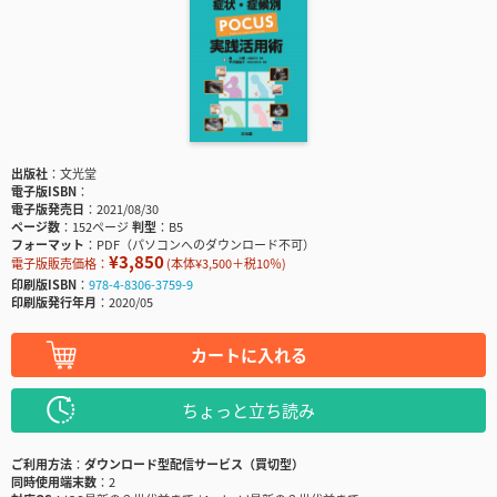
出版社
文光堂
電子版ISBN
電子版発売日
2021/08/30
ページ数
152ページ
判型
B5
フォーマット
PDF（パソコンへのダウンロード不可）
¥3,850
電子版販売価格：
(本体¥3,500＋税10％)
印刷版ISBN
978-4-8306-3759-9
印刷版発行年月
2020/05
カートに入れる
ちょっと立ち読み
ご利用方法
ダウンロード型配信サービス（買切型）
同時使用端末数
2