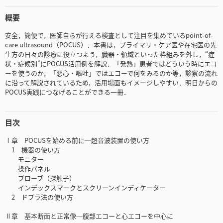
概要
安全，簡便で，医師自らが行える検査として注目を集めているpoint-of-
care ultrasound（POCUS）．本書は，プライマリ・ケア医や在宅医の先
生方の日々の診療に役立つよう，臓器・領域といった枠組みを外し，“症
状・症候別”にPOCUS活用例を解説．「発熱」患者ではどういう時にエコ
ーを使うのか，「悪心・嘔吐」ではエコーで何をみるのか等，診察の流れ
に沿って解説されているため，活用場面もイメージしやすい．明日からの
POCUS実践につなげることができる一冊．
目次
Ⅰ章 POCUSを始める前に─超音波装置の使い方
1 機器の使い方
モニター
操作パネル
プローブ（探触子）
インデックスマークとスクリーンインディケーター
2 ドプラ法の使い方
Ⅱ章 基本断面と正常像─腹部エコーと心エコーを中心に