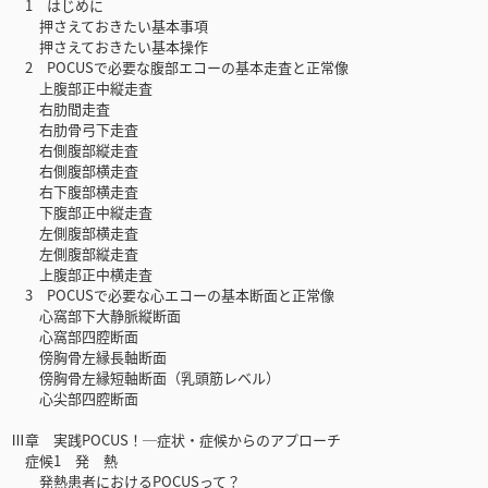
1 はじめに
押さえておきたい基本事項
押さえておきたい基本操作
2 POCUSで必要な腹部エコーの基本走査と正常像
上腹部正中縦走査
右肋間走査
右肋骨弓下走査
右側腹部縦走査
右側腹部横走査
右下腹部横走査
下腹部正中縦走査
左側腹部横走査
左側腹部縦走査
上腹部正中横走査
3 POCUSで必要な心エコーの基本断面と正常像
心窩部下大静脈縦断面
心窩部四腔断面
傍胸骨左縁長軸断面
傍胸骨左縁短軸断面（乳頭筋レベル）
心尖部四腔断面
Ⅲ章 実践POCUS！─症状・症候からのアプローチ
症候1 発 熱
発熱患者におけるPOCUSって？