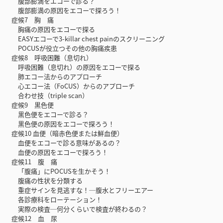
腹部膨満をエコーで診る？
腹部膨満の原因をエコーで探ろう！
症候7 胸 痛
胸痛の原因をエコーで探る
EASYエコーで3-killar chest painのスクリーニング
POCUSが役立つその他の胸痛疾患
症候8 呼吸困難（息切れ）
呼吸困難（息切れ）の原因をエコーで探る
肺エコー法からのアプローチ
心エコー法（FoCUS）からのアプローチ
合わせ技（triple scan）
症候9 黒色便
黒色便をエコーで診る？
黒色便の原因をエコーで探ろう！
症候10 血便（暗赤色便または鮮血便）
血便をエコーで診る意味があるの？
血便の原因をエコーで探ろう！
症候11 腹 痛
「腹痛」にPOCUSを生かそう！
腹痛の性状を分類する
重症サインを見逃すな！─腹水とフリーエアー
各診療科をローテーション！
実際の検査─何分くらいで検査が終わるの？
症候12 血 尿