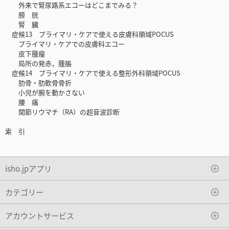
外来で腎尿路系エコーはどこまでみる？
膀 胱
腎 臓
症候13 プライマリ・ケアで使える皮膚科領域POCUS
プライマリ・ケアでの皮膚科エコー
皮下腫瘤
局所の発赤，腫脹
症候14 プライマリ・ケアで使える整形外科領域POCUS
肋骨・肋軟骨骨折
小児が腕を動かさない
腰 痛
関節リウマチ（RA）の超音波診断
索 引
isho.jpアプリ
カテゴリー
アカウントサービス