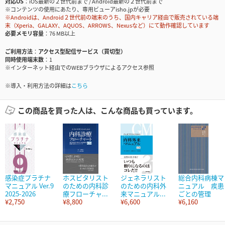
対応OS
iOS最新の２世代前まで / Android最新の２世代前まで
※コンテンツの使用にあたり、専用ビューアisho.jpが必要
※Androidは、Android２世代前の端末のうち、国内キャリア経由で販売されている端
末（Xperia、GALAXY、AQUOS、ARROWS、Nexusなど）にて動作確認しています
必要メモリ容量
76 MB以上
ご利用方法
アクセス型配信サービス（買切型）
同時使用端末数
1
※インターネット経由でのWEBブラウザによるアクセス参照
※導入・利用方法の詳細は
こちら
この商品を買った人は、こんな商品も買っています。
感染症プラチナ
ホスピタリスト
ジェネラリスト
総合内科病棟マ
マニュアル Ver.9
のための内科診
のための内科外
ニュアル 疾患
2025-2026
療フローチャ...
来マニュアル...
ごとの管理
¥2,750
¥8,800
¥6,600
¥6,160