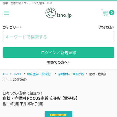
医学・医療の電子コンテンツ配信サービス
0
カテゴリー
詳細検索
ログイン／新規登録
初めての方へ
TOP
すべて
臨床医学（領域別）
放射線科・画像診断
症状・症候別
POCUS実践活用術
日々の外来診療に役立つ！
症状・症候別 POCUS実践活用術【電子版】
畠 二郎(編) 平井 都始子(編)