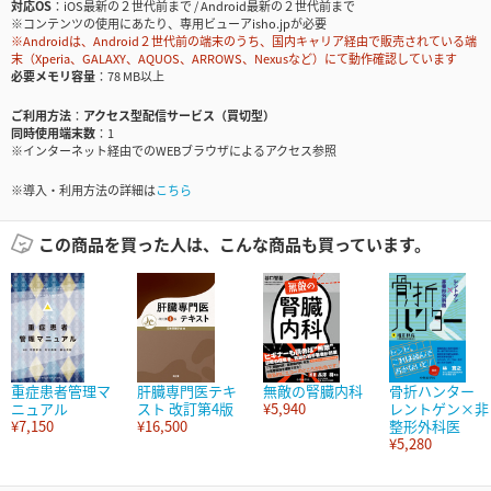
対応OS
iOS最新の２世代前まで / Android最新の２世代前まで
※コンテンツの使用にあたり、専用ビューアisho.jpが必要
※Androidは、Android２世代前の端末のうち、国内キャリア経由で販売されている端
末（Xperia、GALAXY、AQUOS、ARROWS、Nexusなど）にて動作確認しています
必要メモリ容量
78 MB以上
ご利用方法
アクセス型配信サービス（買切型）
同時使用端末数
1
※インターネット経由でのWEBブラウザによるアクセス参照
※導入・利用方法の詳細は
こちら
この商品を買った人は、こんな商品も買っています。
重症患者管理マ
肝臓専門医テキ
無敵の腎臓内科
骨折ハンター
ニュアル
スト 改訂第4版
¥5,940
レントゲン×非
¥7,150
¥16,500
整形外科医
¥5,280