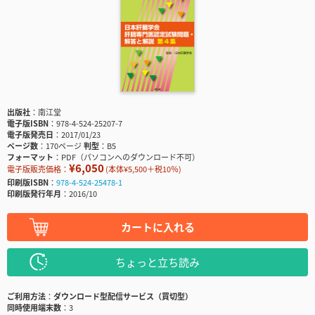
出版社
南江堂
電子版ISBN
978-4-524-25207-7
電子版発売日
2017/01/23
ページ数
170ページ
判型
B5
フォーマット
PDF（パソコンへのダウンロード不可）
¥6,050
電子版販売価格：
(本体¥5,500＋税10％)
印刷版ISBN
978-4-524-25478-1
印刷版発行年月
2016/10
カートに入れる
ちょっと立ち読み
ご利用方法
ダウンロード型配信サービス（買切型）
同時使用端末数
3