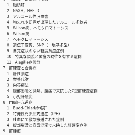
1．脂肪肝
2．NASH，NAFLD
3．アルコール性肝障害
4．物忘れや幻覚が出現したアルコール多飲者
5．Wilson病，ヘモクロマトーシス
6．Wilson病
7．ヘモクロマトーシス
8．遺伝子変異，SNP（一塩基多型）
9．自覚症状のない軽度黄疸症例
10．特異な顔貌と黄疸の既往を有する症例
11．Alagille症候群
7 肝硬変と合併症
1．肝性脳症
2．栄養代謝
3．栄養療法
4．腹部膨隆と微熱，腹痛で来院したC型肝硬変症例
5．小児肝硬変
8 門脈圧亢進症
1．Budd-Chiari症候群
2．特発性門脈圧亢進症（IPH）
3．吐血にて救急搬送された症例
4．腹部膨満と意識混濁で来院した肝硬変症例
9 肝腫瘍