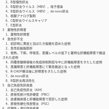
2．B型慢性肝炎
3．B型肝炎ウイルス（HBV），母子感染
4．B型肝炎ウイルス（HBV），de novo肝炎
5．核酸アナログ製剤
6．C型肝炎ウイルスキャリア
7．E型肝炎
3 薬物性肝障害
1．薬物性肝障害
4 急性肝不全
1．初診時に黄疸と羽ばたき振戦を認めた症例
2．急性妊娠脂肪肝
3．発熱，下痢，呼吸苦，意識レベルの低下と著明な肝機能障害で搬送
された症例
4．同種骨髄移植後の免疫抑制剤投与中に肝機能障害をきたした症例
5．意識障害と肝機能障害にて緊急搬送となった症例
6．R-CHOP療法後に肝障害をきたした症例
7．de novo肝炎
8．B型肝炎再活性化
5 自己免疫性肝疾患
1．自己免疫性肝炎（AIH）
2．原発性胆汁性肝硬変（PBC）
3．皮膚掻痒感と肝機能障害で受診した症例
4．原発性硬化性胆管炎（PSC）
6 代謝性・遺伝性肝疾患