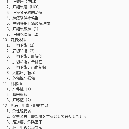
1．肝発癌（成因）
2．肝細胞癌（HCC）
3．肝癌分子標的治療
4．腫瘍随伴症候群
5．早期肝細胞癌の病理像
6．肝細胞腺腫（1）
7．肝細胞腺腫（2）
10 肝臓外科
1．肝切除術（1）
2．肝切除術（2）
3．肝切除術，肝解剖
4．肝切除術，合併症
5．肝切除術，出血制御
6．大腸癌肝転移
7．外傷性肝損傷
11 肝移植
1．肝移植（1）
2．臓器移植
3．肝移植（2）
12 胆石，胆嚢・胆道疾患
1．急性胆管炎
2．発熱と右上腹部痛を主訴として来院した症例
3．胆道癌，危険因子
4．膵・胆管合流異常