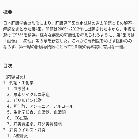
概要
日本肝臓学会の監修により、肝臓専門医認定試験の過去問題とその解答・
解説をまとめた第4集。問題は2009～2012年に出題された中から、重複を
避けて93問を精選。様々な疾患の可能性を考えられるように、第4集では
「画像」「病理」等の章を新設した。これから専門医をめざす医師のみ
ならず、第一線の肝臓専門医にとっても知識の再確認に有用な一冊。
目次
【内容目次】
1 代謝・生化学
1．血液凝固
2．尿素サイクル異常症
3．ビリルビン代謝
4．胆汁酸，アンモニア，アルコール
5．生化学検査，血清鉄，血清銅
6．ICG試験
7．肝実質細胞，肝非実質細胞
2 肝炎ウイルス・肝炎
1．A型肝炎