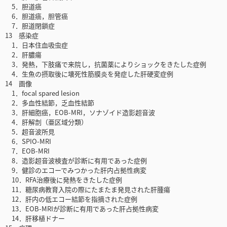
5．胆道癌
6．胆道癌，胆管癌
7．胆道閉鎖症
13 感染症
1．日本住血吸虫症
2．肝膿瘍
3．発熱，下肢痛で来院し，抗菌薬によりショックをきたした症例
4．生魚の摂取後に壊死性筋膜炎を発症した肝硬変症例
14 画像
1．focal spared lesion
2．多血性結節，乏血性結節
3．肝細胞癌，EOB-MRI，ソナゾイド造影超音波
4．肝解剖（亜区域分類）
5．超音波所見
6．SPIO-MRI
7．EOB-MRI
8．造影超音波検査が診断に有用であった症例
9．健診のエコーでみつかった肝内占拠性病変
10．RFA治療後に発熱をきたした症例
11．糖尿病教育入院の際にたまたま発見された肝腫瘍
12．肝内の低エコー結節を指摘された症例
13．EOB-MRIが診断に有用であった肝占拠性病変
14．肝移植ドナー