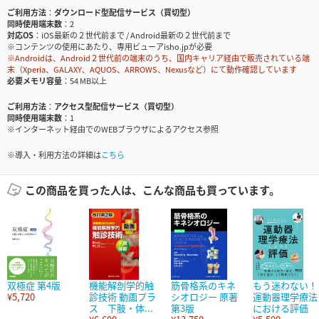
ご利用方法
ダウンロード型配信サービス（買切型）
同時使用端末数
2
対応OS
iOS最新の２世代前まで / Android最新の２世代前まで
※コンテンツの使用にあたり、専用ビューアisho.jpが必要
※Androidは、Android２世代前の端末のうち、国内キャリア経由で販売されている端
末（Xperia、GALAXY、AQUOS、ARROWS、Nexusなど）にて動作確認しています
必要メモリ容量
54 MB以上
ご利用方法
アクセス型配信サービス（買切型）
同時使用端末数
1
※インターネット経由でのWEBブラウザによるアクセス参照
※導入・利用方法の詳細は
こちら
この商品を買った人は、こんな商品も買っています。
双極症 第4版
機能解剖学的触
筋骨格系のキネ
もう迷わない！
¥5,720
診技術 動画プラ
シオロジー 原著
運動器理学療法
ス 下肢・体...
第3版
における評価