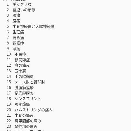
1 ギックリ腰
2 寝違いの治療
3 膝痛
4 腰痛
5 坐骨神経痛と大腿神経痛
6 生理痛
7 肩背痛
8 頸椎症
9 頭痛
10 不眠症
11 顎関節症
12 喉の痛み
13 五十肩
14 手の腱鞘炎
15 テニス肘と野球肘
16 腓腹筋痙攣
17 足底腱膜炎
18 シンスプリント
19 股関節痛
20 ハムストリングの痛み
21 坐骨の痛み
22 肩甲間部の痛み
23 鼠径部の痛み