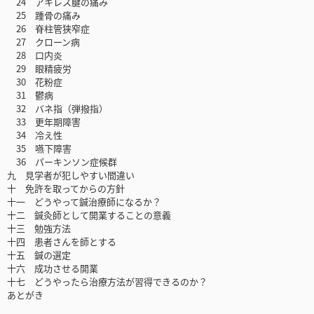
24 アキレス腱の痛み
25 踵骨の痛み
26 脊柱管狭窄症
27 クローン病
28 口内炎
29 眼精疲労
30 花粉症
31 鬱病
32 バネ指（弾撥指）
33 更年期障害
34 冷え性
35 嚥下障害
36 パーキンソン症候群
九 見学者が犯しやすい間違い
十 免許を取ってからの方針
十一 どうやって鍼治療師になるか？
十二 鍼灸師として開業することの意義
十三 勉強方法
十四 患者さんを師とする
十五 鍼の選定
十六 成功させる開業
十七 どうやったら治療方法が習得できるのか？
あとがき