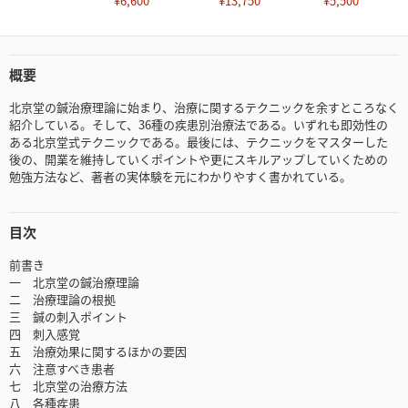
¥6,600
¥13,750
¥5,500
概要
北京堂の鍼治療理論に始まり、治療に関するテクニックを余すところなく
紹介している。そして、36種の疾患別治療法である。いずれも即効性の
ある北京堂式テクニックである。最後には、テクニックをマスターした
後の、開業を維持していくポイントや更にスキルアップしていくための
勉強方法など、著者の実体験を元にわかりやすく書かれている。
目次
前書き
一 北京堂の鍼治療理論
二 治療理論の根拠
三 鍼の刺入ポイント
四 刺入感覚
五 治療効果に関するほかの要因
六 注意すべき患者
七 北京堂の治療方法
八 各種疾患