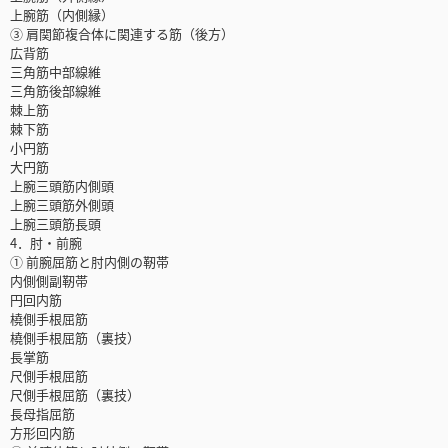
上腕筋（内側縁）
③ 肩関節複合体に関連する筋（後方）
広背筋
三角筋中部線維
三角筋後部線維
棘上筋
棘下筋
小円筋
大円筋
上腕三頭筋内側頭
上腕三頭筋外側頭
上腕三頭筋長頭
4．肘・前腕
① 前腕屈筋と肘内側の靭帯
内側側副靭帯
円回内筋
橈側手根屈筋
橈側手根屈筋（裏技）
長掌筋
尺側手根屈筋
尺側手根屈筋（裏技）
長母指屈筋
方形回内筋