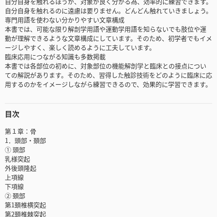
自分自身を触れるほうが、対象が良く分かる為、効率的に練習できます。
自分自身を触れるのに遠慮は要りません。どんどん触れていきましょう。
専門用語を使わない分かりやすい文章構成
本書では、可能な限り解剖学用語や運動学用語を知らないでも肢位や運
動が理解できるような文章構成にしています。そのため、初学者でもイメ
ージしやすく、楽しく読めるように工夫しています。
臨床応用につながる知識も多数掲載
本書では各部位の初めに、対象部位の機能解剖学と臨床との接点につい
ての解説があります。そのため、習得した触診技術をどのように臨床に応
用するのかをイメージしながら練習できるので、効果的に学習できます。
目次
第１章：骨
1．頭部・頚部
① 頭部
乳様突起
外後頭隆起
上項線
下項線
② 頚部
第1頚椎横突起
第2頚椎棘突起