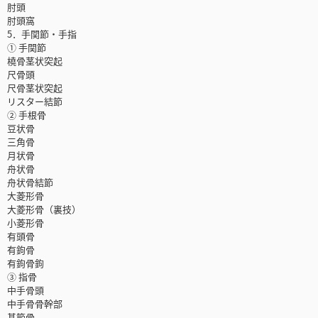
肘頭
肘頭窩
5．手関節・手指
① 手関節
橈骨茎状突起
尺骨頭
尺骨茎状突起
リスター結節
② 手根骨
豆状骨
三角骨
月状骨
舟状骨
舟状骨結節
大菱形骨
大菱形骨（裏技）
小菱形骨
有頭骨
有鉤骨
有鉤骨鉤
③ 指骨
中手骨頭
中手骨骨幹部
基節骨