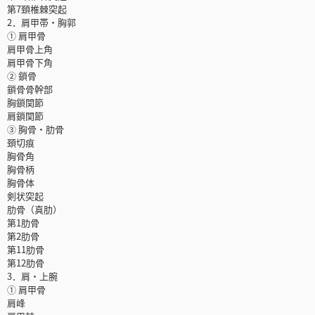
第7頚椎棘突起
2．肩甲帯・胸郭
① 肩甲骨
肩甲骨上角
肩甲骨下角
② 鎖骨
鎖骨骨幹部
胸鎖関節
肩鎖関節
③ 胸骨・肋骨
頚切痕
胸骨角
胸骨柄
胸骨体
剣状突起
肋骨（真肋）
第1肋骨
第2肋骨
第11肋骨
第12肋骨
3．肩・上腕
① 肩甲骨
肩峰