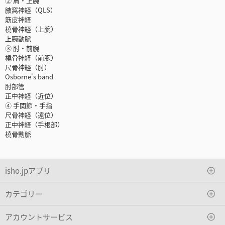
② 肩・上腕
腋窩神経（QLS）
筋皮神経
橈骨神経（上腕）
上腕動脈
③ 肘・前腕
橈骨神経（前腕）
尺骨神経（肘）
Osborne's band
肘部管
正中神経（近位）
④ 手関節・手指
尺骨神経（遠位）
正中神経（手根部）
橈骨動脈
isho.jpアプリ
カテゴリー
アカウントサービス