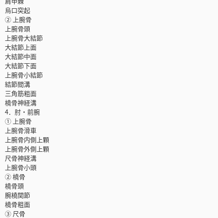
肩甲棘
烏口突起
② 上腕骨
上腕骨頭
上腕骨大結節
大結節上面
大結節中面
大結節下面
上腕骨小結節
結節間溝
三角筋粗面
橈骨神経溝
4．肘・前腕
① 上腕骨
上腕骨滑車
上腕骨内側上顆
上腕骨外側上顆
尺骨神経溝
上腕骨小頭
② 橈骨
橈骨頭
腕橈関節
橈骨粗面
③ 尺骨