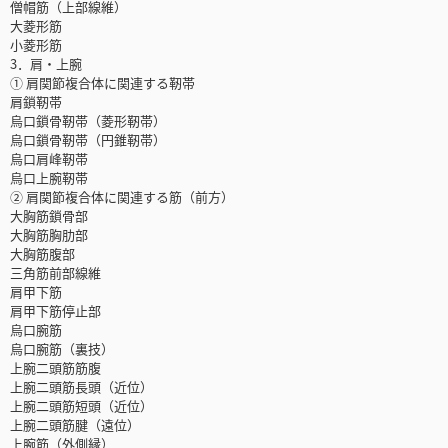
僧帽筋（上部線維）
大菱形筋
小菱形筋
3．肩・上腕
① 肩関節複合体に関連する靭帯
肩鎖靭帯
烏口鎖骨靭帯（菱形靭帯）
烏口鎖骨靭帯（円錐靭帯）
烏口肩峰靭帯
烏口上腕靭帯
② 肩関節複合体に関連する筋（前方）
大胸筋鎖骨部
大胸筋胸肋部
大胸筋腹部
三角筋前部線維
肩甲下筋
肩甲下筋停止部
烏口腕筋
烏口腕筋（裏技）
上腕二頭筋筋腹
上腕二頭筋長頭（近位）
上腕二頭筋短頭（近位）
上腕二頭筋腱（遠位）
上腕筋（外側縁）