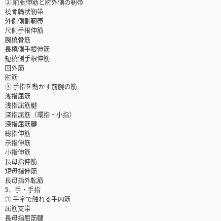
② 前腕伸筋と肘外側の靭帯
橈骨輪状靭帯
外側側副靭帯
尺側手根伸筋
腕橈骨筋
長橈側手根伸筋
短橈側手根伸筋
回外筋
肘筋
③ 手指を動かす前腕の筋
浅指屈筋
浅指屈筋腱
深指屈筋（環指・小指）
深指屈筋腱
総指伸筋
示指伸筋
小指伸筋
長母指伸筋
短母指伸筋
長母指外転筋
5．手・手指
① 手掌で触れる手内筋
屈筋支帯
長母指屈筋腱