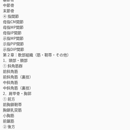
中節骨
末節骨
④ 指関節
母指CM関節
母指MP関節
母指IP関節
示指MP関節
示指PIP関節
示指DIP関節
第２章：軟部組織（筋・靭帯・その他）
1．頭部・頚部
① 斜角筋群
前斜角筋
前斜角筋（裏技）
中斜角筋
中斜角筋（裏技）
2．肩甲骨・胸郭
① 前方
前胸鎖靭帯
胸鎖乳突筋
小胸筋
前鋸筋
② 後方