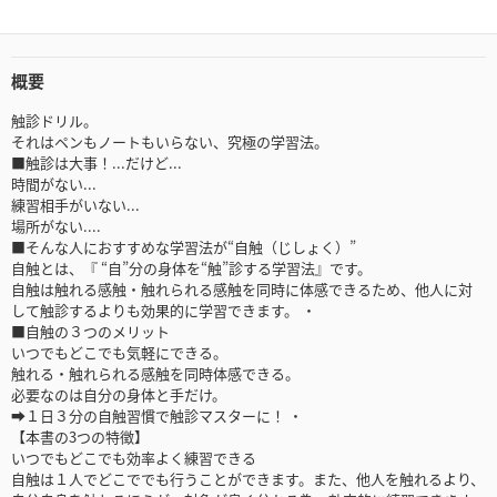
概要
触診ドリル。
それはペンもノートもいらない、究極の学習法。
■触診は大事！...だけど...
時間がない...
練習相手がいない...
場所がない....
■そんな人におすすめな学習法が“自触（じしょく）”
自触とは、『 “自”分の身体を“触”診する学習法』です。
自触は触れる感触・触れられる感触を同時に体感できるため、他人に対
して触診するよりも効果的に学習できます。 ・
■自触の３つのメリット
いつでもどこでも気軽にできる。
触れる・触れられる感触を同時体感できる。
必要なのは自分の身体と手だけ。
➡１日３分の自触習慣で触診マスターに！ ・
【本書の3つの特徴】
いつでもどこでも効率よく練習できる
自触は１人でどこででも行うことができます。また、他人を触れるより、