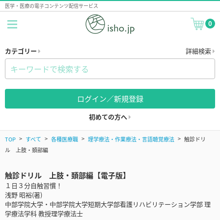
医学・医療の電子コンテンツ配信サービス
0
カテゴリー
詳細検索
ログイン／新規登録
初めての方へ
TOP
すべて
各種医療職
理学療法・作業療法・言語聴覚療法
触診ドリ
ル 上肢・頚部編
触診ドリル 上肢・頚部編【電子版】
１日３分自触習慣！
浅野 昭裕(著)
中部学院大学・中部学院大学短期大学部看護リハビリテーション学部 理
学療法学科 教授理学療法士