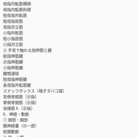
母指内転筋横頭
母指内転筋斜頭
短母指外転筋
短母指屈筋
母指対立筋
小指外転筋
短小指屈筋
小指対立筋
② 手背で触れる指伸筋と腱
総指伸筋腱
示指伸筋腱
小指伸筋腱
腱間連結
短母指伸筋腱
長母指外転筋腱
スナッフボックス（嗅ぎタバコ窩）
背側骨間筋（示指）
掌側骨間筋（示指）
虫様筋Ⅱ（示指）
6．神経・動脈
① 頭部・頚部
腕神経叢（の一部）
総頚動脈