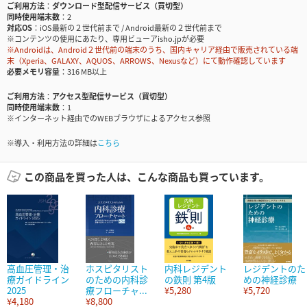
ご利用方法
ダウンロード型配信サービス（買切型）
同時使用端末数
2
対応OS
iOS最新の２世代前まで / Android最新の２世代前まで
※コンテンツの使用にあたり、専用ビューアisho.jpが必要
※Androidは、Android２世代前の端末のうち、国内キャリア経由で販売されている端
末（Xperia、GALAXY、AQUOS、ARROWS、Nexusなど）にて動作確認しています
必要メモリ容量
316 MB以上
ご利用方法
アクセス型配信サービス（買切型）
同時使用端末数
1
※インターネット経由でのWEBブラウザによるアクセス参照
※導入・利用方法の詳細は
こちら
この商品を買った人は、こんな商品も買っています。
高血圧管理・治
ホスピタリスト
内科レジデント
レジデントのた
療ガイドライン
のための内科診
の鉄則 第4版
めの神経診療
2025
療フローチャ...
¥5,280
¥5,720
¥4,180
¥8,800