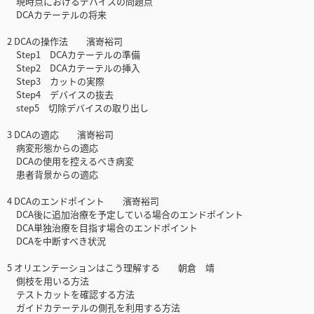
現時点におけるデバイスの問題点
DCAカテーテルの将来
2 DCAの操作法 濱嵜裕司
Step1 DCAカテーテルの準備
Step2 DCAカテーテルの挿入
Step3 カットの実際
Step4 デバイスの抜去
step5 切除デバイスの取り出し
3 DCAの適応 濱嵜裕司
病変形態からの適応
DCAの使用を控えるべき病変
患者背景からの適応
4 DCAのエンドポイント 濱嵜裕司
DCA後に追加治療を予定している場合のエンドポイント
DCA単独治療を目指す場合のエンドポイント
DCAを中断すべき状況
5 オリエンテーションはこう理解する 朝倉 靖
側枝を用いる方法
テストカットを確認する方法
ガイドカテーテルの側孔を利用する方法