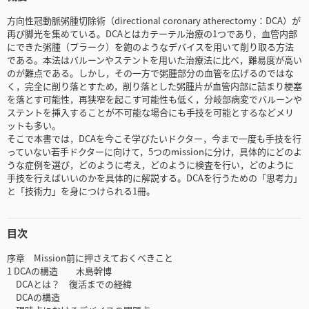
方向性冠動脈粥腫切除術（directional coronary atherectomy：DCA）が
再び脚光を集めている。DCAとはカテーテル治療の1つであり，血管内部
にできた粥腫（プラーク）を鉋のようなデバイスを用いて削り取る方法
である。本法はバルーンやステントを用いた治療法に比べ，難易度が高い
のが難点である。しかし，その一方で粥腫部分の血管を広げるのではな
く，完全に削り落とすため，削り落とした粥腫片が血管内部に詰まり梗塞
を落とす可能性，再狭窄を起こす可能性も低く，分岐部病変でバルーンや
ステントを挿入することが不可能な場合にも手技を可能とするなどメリ
ットも多い。
そこで本書では，DCAを今こそ学びたいドクター，今まで一度も手技を行
っていない若手ドクターに向けて，5つのmissionに分け，具体的にどのよ
うな症例を選び，どのように考え，どのように検査を行い，どのように
手技を行えばいいのかを具体的に解説する。DCAを行うための「思考力」
と「技術力」を身につけられる1冊。
目次
序章 Mission前に押さえておくべきこと
1 DCAの構造 木島幹博
DCAとは？ 復活までの経緯
DCAの構造