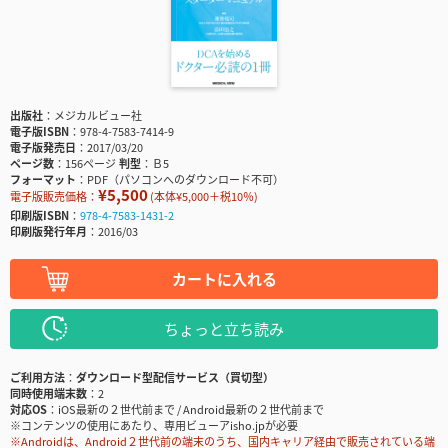
出版社
メジカルビュー社
電子版ISBN
978-4-7583-7414-9
電子版発売日
2017/03/20
ページ数
156ページ
判型
Ｂ5
フォーマット
PDF（パソコンへのダウンロード不可）
¥5,500
電子版販売価格：
(本体¥5,000＋税10％)
印刷版ISBN
978-4-7583-1431-2
印刷版発行年月
2016/03
カートに入れる
ちょっと立ち読み
ご利用方法
ダウンロード型配信サービス（買切型）
同時使用端末数
2
対応OS
iOS最新の２世代前まで / Android最新の２世代前まで
※コンテンツの使用にあたり、専用ビューアisho.jpが必要
※Androidは、Android２世代前の端末のうち、国内キャリア経由で販売されている端