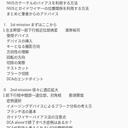
IVUSカテーテルのバイアスを利用する方法
IVUSとガイドワイヤーの位置関係を利用する方法
まとめと筆者からのアドバイス
Ⅰ 1st mission まずはここから
1 左主幹部〜前下行枝近位部病変 濱嵜裕司
使用デバイス
デバイスの挿入
キーとなる撮影方向
方向性の理解
回転の方向
切除の実際
テストカット
プラーク切除
DCAのエンドポイント
Ⅱ 2nd mission 徐々に適応拡大
1 前下行枝中間部〜遠位部，対角枝 那須賢哉
症例選択
イメージングデバイスによるプラーク分布の考え方
ブランチ法の基本
ガイドワイヤーバイアス法の注意点
DCA aloneで終了すべき症例はあるか？
DCAが有効と考えられるLAD中間部症例