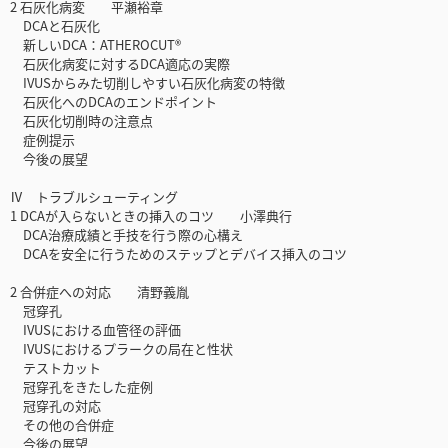
2 石灰化病変 平瀬裕章
DCAと石灰化
新しいDCA：ATHEROCUT®
石灰化病変に対するDCA適応の実際
IVUSからみた切削しやすい石灰化病変の特徴
石灰化へのDCAのエンドポイント
石灰化切削時の注意点
症例提示
今後の展望
Ⅳ トラブルシューティング
1 DCAが入らないときの挿入のコツ 小澤典行
DCA治療成績と手技を行う際の心構え
DCAを安全に行うためのステップとデバイス挿入のコツ
2 合併症への対応 清野義胤
冠穿孔
IVUSにおける血管径の評価
IVUSにおけるプラークの局在と性状
テストカット
冠穿孔をきたした症例
冠穿孔の対応
その他の合併症
今後の展望