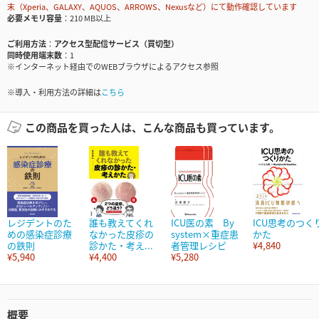
末（Xperia、GALAXY、AQUOS、ARROWS、Nexusなど）にて動作確認しています
必要メモリ容量
210 MB以上
ご利用方法
アクセス型配信サービス（買切型）
同時使用端末数
1
※インターネット経由でのWEBブラウザによるアクセス参照
※導入・利用方法の詳細は
こちら
この商品を買った人は、こんな商品も買っています。
レジデントのた
誰も教えてくれ
ICU医の素 By
ICU思考のつく
めの感染症診療
なかった皮疹の
system×重症患
かた
の鉄則
診かた・考え...
者管理レシピ
¥4,840
¥5,940
¥4,400
¥5,280
概要