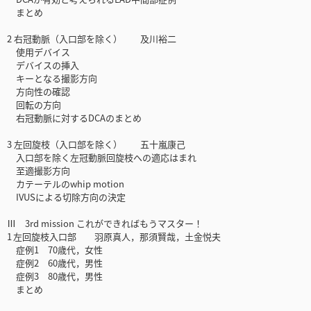
まとめ
2 右冠動脈（入口部を除く） 及川裕二
使用デバイス
デバイスの挿入
キーとなる撮影方向
方向性の確認
回転の方向
右冠動脈に対するDCAのまとめ
3 左回旋枝（入口部を除く） 五十嵐康己
入口部を除く左冠動脈回旋枝への適応はまれ
至適撮影方向
カテーテルのwhip motion
IVUSによる切除方向の決定
Ⅲ 3rd mission これができればもうマスター！
1 左回旋枝入口部 羽原真人，那須賢哉，土金悦夫
症例1 70歳代，女性
症例2 60歳代，男性
症例3 80歳代，男性
まとめ