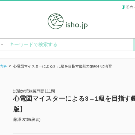
初め
ー
内科
心電図マイスターによる3→1級を目指す鑑別力grade up演習
試験対策模擬問題111問
心電図マイスターによる3→1級を目指す鑑別
版】
藤澤 友輝(著者)