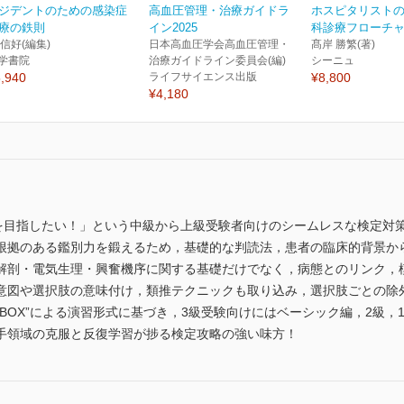
ジデントのための感染症
高血圧管理・治療ガイドラ
ホスピタリスト
療の鉄則
イン2025
科診療フローチャー
 信好(編集)
日本高血圧学会高血圧管理・
髙岸 勝繁(著)
学書院
治療ガイドライン委員会(編)
シーニュ
,940
ライフサイエンス出版
¥8,800
¥4,180
級を目指したい！」という中級から上級受験者向けのシームレスな検定対
根拠のある鑑別力を鍛えるため，基礎的な判読法，患者の臨床的背景か
解剖・電気生理・興奮機序に関する基礎だけでなく，病態とのリンク，
意図や選択肢の意味付け，類推テクニックも取り込み，選択肢ごとの除
BOX”による演習形式に基づき，3級受験向けにはベーシック編，2級
手領域の克服と反復学習が捗る検定攻略の強い味方！