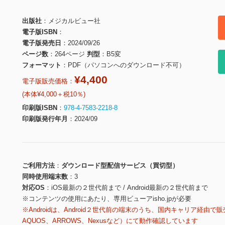
出版社
メジカルビュー社
電子版ISBN
電子版発売日
2024/09/26
ページ数
264ページ
判型
B5変
フォーマット
PDF（パソコンへのダウンロード不可）
¥4,400
電子版販売価格：
(本体¥4,000＋税10％)
印刷版ISBN
978-4-7583-2218-8
印刷版発行年月
2024/09
ご利用方法
ダウンロード型配信サービス（買切型）
同時使用端末数
3
対応OS
iOS最新の２世代前まで / Android最新の２世代前まで
※コンテンツの使用にあたり、専用ビューアisho.jpが必要
※Androidは、Android２世代前の端末のうち、国内キャリア経由で販
AQUOS、ARROWS、Nexusなど）にて動作確認しています