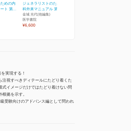
のための内
ジェネラリストのための内
ト 第...
科外来マニュアル 第3版
金城 光代(他編集)
医学書院
¥6,600
策を実現する！
ら注視すべきディテールにたどり着くた
模式イメージだけではたどり着けない問
外根拠を示す。
，1級受験向けのアドバンス編として問われ