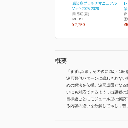
感染症プラチナマニュアル
レ
Ver.9 2025-2026
診
岡 秀昭(著)
森
MEDSI
医
¥2,750
¥5
概要
「まずは3級，その後に2級・1
波形類似パターンに惑わされない
めの解法を伝授。波形成因となる
いにも対応できるよう，出題者の
目標級ごとにモジュール型の解説“
る内容の違いを分解して示し，苦