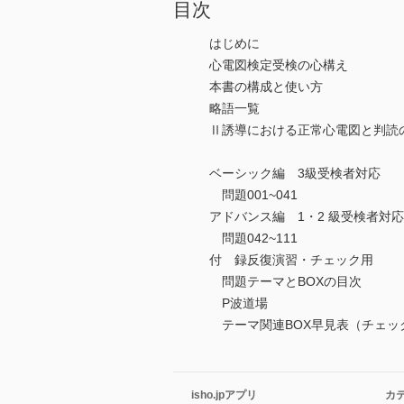
目次
はじめに
心電図検定受検の心構え
本書の構成と使い方
略語一覧
Ⅱ誘導における正常心電図と判読
ベーシック編 3級受検者対応
問題001~041
アドバンス編 1・2 級受検者対応
問題042~111
付 録反復演習・チェック用
問題テーマとBOXの目次
P波道場
テーマ関連BOX早見表（チェッ
isho.jpアプリ
カ