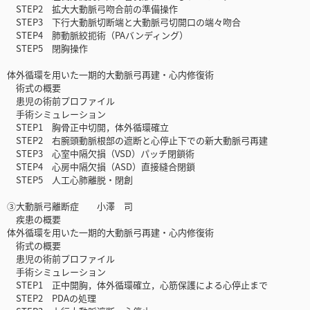
STEP2 拡大大動脈弓吻合前の準備操作
STEP3 下行大動脈切断端と大動脈弓切開口の端々吻合
STEP4 肺動脈絞扼術（PAバンディング）
STEP5 閉胸操作
体外循環を用いた一期的大動脈弓再建・心内修復術
術式の概要
患児の術前プロファイル
手術シミュレーション
STEP1 胸骨正中切開，体外循環確立
STEP2 右腕頭動脈根部の遮断と心停止下での新大動脈弓再建
STEP3 心室中隔欠損（VSD）パッチ閉鎖術
STEP4 心房中隔欠損（ASD）直接縫合閉鎖
STEP5 人工心肺離脱・閉創
③大動脈弓離断症 小澤 司
疾患の概要
体外循環を用いた一期的大動脈弓再建・心内修復術
術式の概要
患児の術前プロファイル
手術シミュレーション
STEP1 正中開胸，体外循環確立，心筋保護による心停止まで
STEP2 PDAの処理