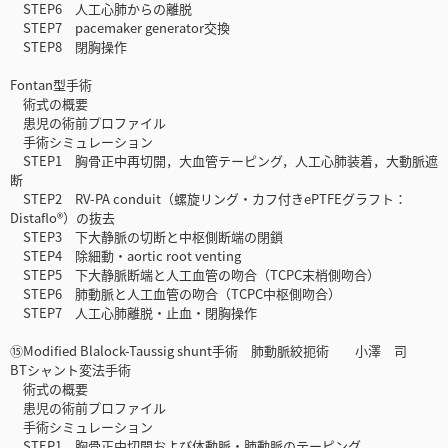
STEP6 人工心肺からの離脱
STEP7 pacemaker generator交換
STEP8 閉胸操作
Fontan型手術
術式の概要
患児の術前プロファイル
手術シミュレーション
STEP1 胸骨正中再切開，大血管テーピング，人工心肺装着，大動脈遮
断
STEP2 RV-PA conduit（螺旋リング・カフ付きePTFEグラフト：
Distaflo®）の抜去
STEP3 下大静脈の切断と中枢側断端の閉鎖
STEP4 除細動・aortic root venting
STEP5 下大静脈断端と人工血管の吻合（TCPC末梢側吻合）
STEP6 肺動脈と人工血管の吻合（TCPC中枢側吻合）
STEP7 人工心肺離脱・止血・閉胸操作
⑮Modified Blalock-Taussig shunt手術 肺動脈絞扼術 小澤 司
BTシャント変法手術
術式の概要
患児の術前プロファイル
手術シミュレーション
STEP1 胸骨正中切開および体動脈・肺動脈のテーピング