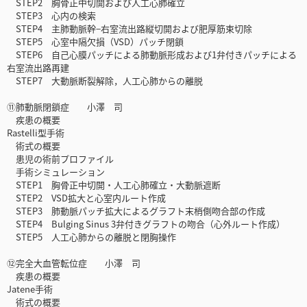
STEP2 胸骨正中切開および人工心肺確立
STEP3 心内の検索
STEP4 主肺動脈幹−右室流出路縦切開および肥厚筋束切除
STEP5 心室中隔欠損（VSD）パッチ閉鎖
STEP6 自己心膜パッチによる肺動脈形成および1弁付きパッチによる
右室流出路再建
STEP7 大動脈断裂解除，人工心肺からの離脱
⑪肺動脈閉鎖症 小澤 司
疾患の概要
Rastelli型手術
術式の概要
患児の術前プロファイル
手術シミュレーション
STEP1 胸骨正中切開・人工心肺確立・大動脈遮断
STEP2 VSD拡大と心室内ルート作成
STEP3 肺動脈パッチ拡大によるグラフト末梢側吻合部の作成
STEP4 Bulging Sinus 3弁付きグラフトの吻合（心外ルート作成）
STEP5 人工心肺からの離脱と閉胸操作
⑫完全大血管転位症 小澤 司
疾患の概要
Jatene手術
術式の概要