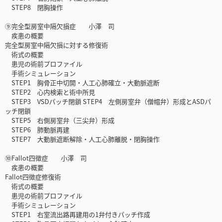
STEP8 閉胸操作
⑨完全型房室中隔欠損症 小澤 司
疾患の概要
完全型房室中隔欠損に対する修復術
術式の概要
患児の術前プロファイル
手術シミュレーション
STEP1 胸骨正中切開・人工心肺確立・大動脈遮断
STEP2 心内検索と術中所見
STEP3 VSDパッチ閉鎖 STEP4 左側房室弁（僧帽弁）形成とASDパ
ッチ閉鎖
STEP5 右側房室弁（三尖弁）形成
STEP6 肺動脈再建
STEP7 大動脈遮断解除・人工心肺離脱・閉胸操作
⑩Fallot四徴症 小澤 司
疾患の概要
Fallot四徴症修復術
術式の概要
患児の術前プロファイル
手術シミュレーション
STEP1 右室流出路再建用の1弁付きパッチ作成