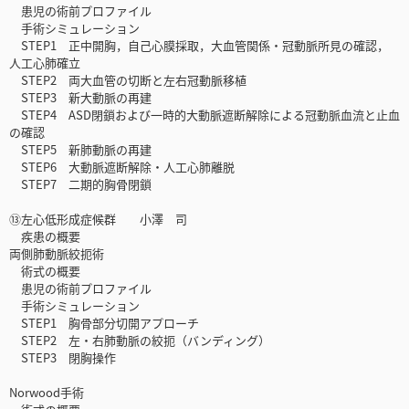
患児の術前プロファイル
手術シミュレーション
STEP1 正中開胸，自己心膜採取，大血管関係・冠動脈所見の確認，
人工心肺確立
STEP2 両大血管の切断と左右冠動脈移植
STEP3 新大動脈の再建
STEP4 ASD閉鎖および一時的大動脈遮断解除による冠動脈血流と止血
の確認
STEP5 新肺動脈の再建
STEP6 大動脈遮断解除・人工心肺離脱
STEP7 二期的胸骨閉鎖
⑬左心低形成症候群 小澤 司
疾患の概要
両側肺動脈絞扼術
術式の概要
患児の術前プロファイル
手術シミュレーション
STEP1 胸骨部分切開アプローチ
STEP2 左・右肺動脈の絞扼（バンディング）
STEP3 閉胸操作
Norwood手術