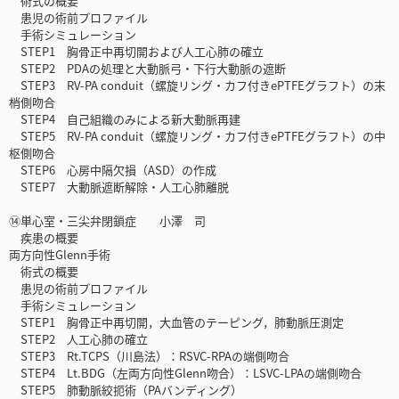
術式の概要
患児の術前プロファイル
手術シミュレーション
STEP1 胸骨正中再切開および人工心肺の確立
STEP2 PDAの処理と大動脈弓・下行大動脈の遮断
STEP3 RV-PA conduit（螺旋リング・カフ付きePTFEグラフト）の末
梢側吻合
STEP4 自己組織のみによる新大動脈再建
STEP5 RV-PA conduit（螺旋リング・カフ付きePTFEグラフト）の中
枢側吻合
STEP6 心房中隔欠損（ASD）の作成
STEP7 大動脈遮断解除・人工心肺離脱
⑭単心室・三尖弁閉鎖症 小澤 司
疾患の概要
両方向性Glenn手術
術式の概要
患児の術前プロファイル
手術シミュレーション
STEP1 胸骨正中再切開，大血管のテーピング，肺動脈圧測定
STEP2 人工心肺の確立
STEP3 Rt.TCPS（川島法）：RSVC-RPAの端側吻合
STEP4 Lt.BDG（左両方向性Glenn吻合）：LSVC-LPAの端側吻合
STEP5 肺動脈絞扼術（PAバンディング）