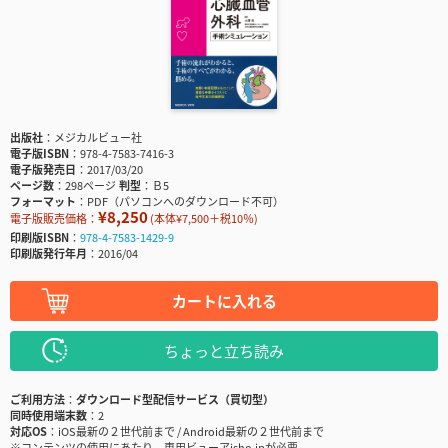
出版社
メジカルビュー社
電子版ISBN
978-4-7583-7416-3
電子版発売日
2017/03/20
ページ数
298ページ
判型
Ｂ5
フォーマット
PDF（パソコンへのダウンロード不可）
¥8,250
電子版販売価格：
(本体¥7,500＋税10％)
印刷版ISBN
978-4-7583-1429-9
印刷版発行年月
2016/04
カートに入れる
ちょっと立ち読み
ご利用方法
ダウンロード型配信サービス（買切型）
同時使用端末数
2
対応OS
iOS最新の２世代前まで / Android最新の２世代前まで
※コンテンツの使用にあたり、専用ビューアisho.jpが必要