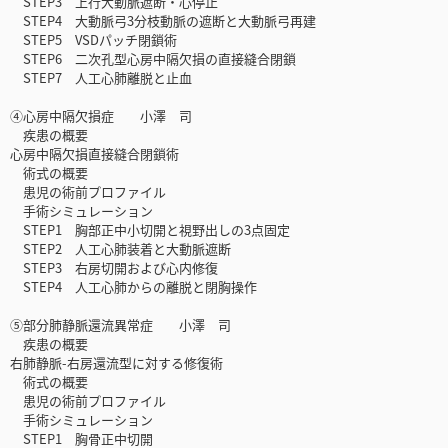
STEP3 上行大動脈遮断・心停止
STEP4 大動脈弓3分枝動脈の遮断と大動脈弓再建
STEP5 VSDパッチ閉鎖術
STEP6 二次孔型心房中隔欠損の直接縫合閉鎖
STEP7 人工心肺離脱と止血
④心房中隔欠損症 小澤 司
疾患の概要
心房中隔欠損直接縫合閉鎖術
術式の概要
患児の術前プロファイル
手術シミュレーション
STEP1 胸部正中小切開と視野出しの3点固定
STEP2 人工心肺装着と大動脈遮断
STEP3 右房切開および心内修復
STEP4 人工心肺からの離脱と閉胸操作
⑤部分肺静脈還流異常症 小澤 司
疾患の概要
右肺静脈-右房還流型に対する修復術
術式の概要
患児の術前プロファイル
手術シミュレーション
STEP1 胸骨正中切開