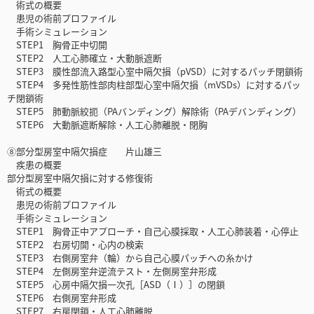
術式の概要
患児の術前プロファイル
手術シミュレーション
STEP1 胸骨正中切開
STEP2 人工心肺確立・大動脈遮断
STEP3 膜性部流入路型心室中隔欠損（pVSD）に対するパッチ閉鎖術
STEP4 多発性筋性部肉柱部型心室中隔欠損（mVSDs）に対するパッ
チ閉鎖術
STEP5 肺動脈絞扼（PAバンディング）解除術（PAデバンディング）
STEP6 大動脈遮断解除・人工心肺離脱・閉胸
⑧部分型房室中隔欠損症 片山雄三
疾患の概要
部分型房室中隔欠損に対する修復術
術式の概要
患児の術前プロファイル
手術シミュレーション
STEP1 胸骨正中アプローチ・自己心膜採取・人工心肺装着・心停止
STEP2 右房切開・心内の検索
STEP3 右側房室弁（輪）から自己心膜パッチへの糸かけ
STEP4 左側房室弁逆流テスト・左側房室弁形成
STEP5 心房中隔欠損一次孔［ASD（Ⅰ）］の閉鎖
STEP6 右側房室弁形成
STEP7 右房閉鎖・人工心肺離脱