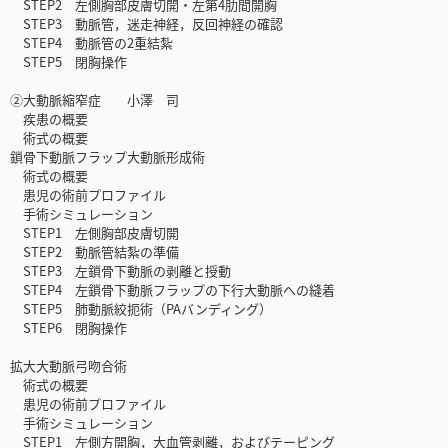
STEP2 左側胸部皮膚切開・左第4肋間開胸
STEP3 動脈管，迷走神経，反回神経の確認
STEP4 動脈管の2重結紮
STEP5 閉胸操作
②大動脈縮窄症 小澤 司
疾患の概要
術式の概要
鎖骨下動脈フラップ大動脈形成術
術式の概要
患児の術前プロファイル
手術シミュレーション
STEP1 左側胸部皮膚切開
STEP2 動脈管結紮の準備
STEP3 左鎖骨下動脈の剥離と授動
STEP4 左鎖骨下動脈フラップの下行大動脈への縫着
STEP5 肺動脈絞扼術（PAバンディング）
STEP6 閉胸操作
拡大大動脈弓吻合術
術式の概要
患児の術前プロファイル
手術シミュレーション
STEP1 左側方開胸，大血管剥離，およびテーピング