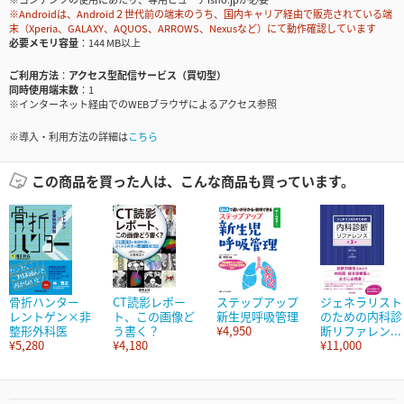
※Androidは、Android２世代前の端末のうち、国内キャリア経由で販売されている端
末（Xperia、GALAXY、AQUOS、ARROWS、Nexusなど）にて動作確認しています
必要メモリ容量
144 MB以上
ご利用方法
アクセス型配信サービス（買切型）
同時使用端末数
1
※インターネット経由でのWEBブラウザによるアクセス参照
※導入・利用方法の詳細は
こちら
この商品を買った人は、こんな商品も買っています。
骨折ハンター
CT読影レポー
ステップアップ
ジェネラリスト
レントゲン×非
ト、この画像ど
新生児呼吸管理
のための内科診
整形外科医
う書く？
¥4,950
断リファレン...
¥5,280
¥4,180
¥11,000