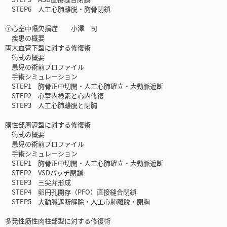
STEP6 人工心肺離脱・胸骨閉鎖
⑦心室中隔欠損症 小澤 司
疾患の概要
両大血管下型に対する修復術
術式の概要
患児の術前プロファイル
手術シミュレーション
STEP1 胸骨正中切開・人工心肺確立・大動脈遮断
STEP2 心室内検索と心内修復
STEP3 人工心肺離脱と閉胸
膜性部周辺型に対する修復術
術式の概要
患児の術前プロファイル
手術シミュレーション
STEP1 胸骨正中切開・人工心肺確立・大動脈遮断
STEP2 VSDパッチ閉鎖
STEP3 三尖弁形成
STEP4 卵円孔開存（PFO）直接縫合閉鎖
STEP5 大動脈遮断解除・人工心肺離脱・閉胸
多発性筋性肉柱部型に対する修復術