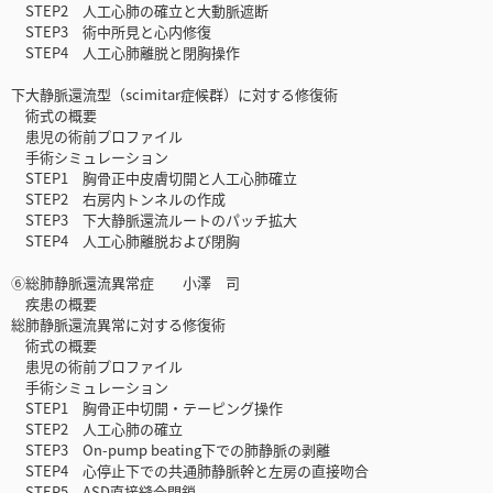
STEP2 人工心肺の確立と大動脈遮断
STEP3 術中所見と心内修復
STEP4 人工心肺離脱と閉胸操作
下大静脈還流型（scimitar症候群）に対する修復術
術式の概要
患児の術前プロファイル
手術シミュレーション
STEP1 胸骨正中皮膚切開と人工心肺確立
STEP2 右房内トンネルの作成
STEP3 下大静脈還流ルートのパッチ拡大
STEP4 人工心肺離脱および閉胸
⑥総肺静脈還流異常症 小澤 司
疾患の概要
総肺静脈還流異常に対する修復術
術式の概要
患児の術前プロファイル
手術シミュレーション
STEP1 胸骨正中切開・テーピング操作
STEP2 人工心肺の確立
STEP3 On-pump beating下での肺静脈の剥離
STEP4 心停止下での共通肺静脈幹と左房の直接吻合
STEP5 ASD直接縫合閉鎖