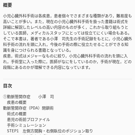
概要
小児心臓外科手術は各疾患，患者個々でさまざまな種類があり，難易度も
高いことが多い。また，現在の小児心臓外科手術を扱った書籍は術式を
詳細に解説したレベルの高い内容のものが多く，これから取り組もうと
している医師，メディカルスタッフにとっては役立てにくい場合もある。
そこで本書は，著者である小澤 司先生の手術記録をもとに，小児心臓外
科手術の流れを頭に入れ，今後の手術の際に役立たせることができる知
識を身につけられる書籍となっている。
疾患，術式はメジャーなものに絞り，小児心臓外科手術の流れを頭に入
れ，手術室に入った際に，医師がなにをしているのか，手術が現在，どの
段階にあるのかが理解できる内容になっています。
目次
①動脈管開存症 小澤 司
疾患の概要
動脈管開存症（PDA）閉鎖術
術式の概要
患児の術前プロファイル
手術シミュレーション
STEP1 左側方開胸・右側臥位のポジション取り