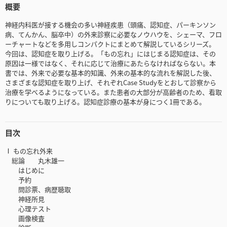
概要
神経内科医が接する機会の多い神経疾患（頭痛、認知症、パーキンソン
病、てんかん、脳卒中）の外来診察に必要なノウハウを、シェーマ、フロ
ーチャートなどを多用しコンパクトにまとめて解説しているシリーズ。
今回は、認知症を取り上げる。「もの忘れ」にはじまる認知症は、その
原因は一様ではなく、それに応じて治療にあたらなければならない。本
書では、外来で必要な基本的知識、外来の基本的な流れを解説した後、
さまざまな認知症を取り上げ、それぞれCase Studyをとおして診察から
治療を学べるようになっている。また患者の大部分が高齢者のため、看取
りについても取り上げる。認知症診療の基本が身につく1冊である。
目次
Ⅰ もの忘れ外来
総論 丸木雄一
はじめに
予約
問診票、病歴聴取
神経所見
心理テスト
画像検査