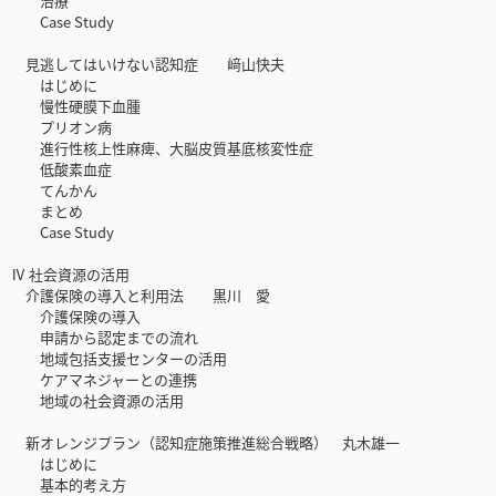
治療
Case Study
見逃してはいけない認知症 﨑山快夫
はじめに
慢性硬膜下血腫
プリオン病
進行性核上性麻痺、大脳皮質基底核変性症
低酸素血症
てんかん
まとめ
Case Study
Ⅳ 社会資源の活用
介護保険の導入と利用法 黒川 愛
介護保険の導入
申請から認定までの流れ
地域包括支援センターの活用
ケアマネジャーとの連携
地域の社会資源の活用
新オレンジプラン（認知症施策推進総合戦略） 丸木雄一
はじめに
基本的考え方