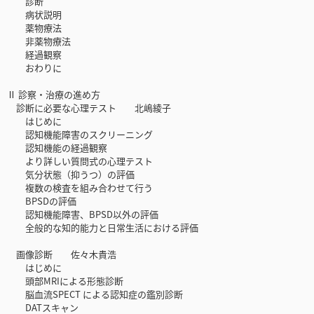
診断
病状説明
薬物療法
非薬物療法
経過観察
おわりに
Ⅱ 診察・治療の進め方
診断に必要な心理テスト 北嶋綾子
はじめに
認知機能障害のスクリーニング
認知機能の経過観察
より詳しい質問式の心理テスト
気分状態（抑うつ）の評価
複数の検査を組み合わせて行う
BPSDの評価
認知機能障害、BPSD以外の評価
全般的な知的能力と日常生活における評価
画像診断 佐々木貴浩
はじめに
頭部MRIによる形態診断
脳血流SPECT による認知症の鑑別診断
DATスキャン