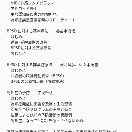
MIBG心筋シンチグラフィー
アミロイドPET
主な認知症疾患の画像所見
認知症疾患画像診断のフローチャート
BPSD に対する薬物療法 谷古宇慎悟
はじめに
睡眠−覚醒周期の改善
BPSDに対する薬物療法
おわりに
BPSD に対する非薬物療法 藤井昌彦、佐々木英忠
はじめに
介護者の精神行動異常（BPSC）
BPSDの非薬物治療（情動療法）
認知症の予防 宇良千秋
はじめに
認知症発症に影響を及ぼす生活習慣
認知症予防プログラムの実際と効果
住民による認知症予防活動の実践例
認知症になってもQOLを低下させないために
高度認知症患者の看取り―人工的水分・栄養補給法の問題を中心