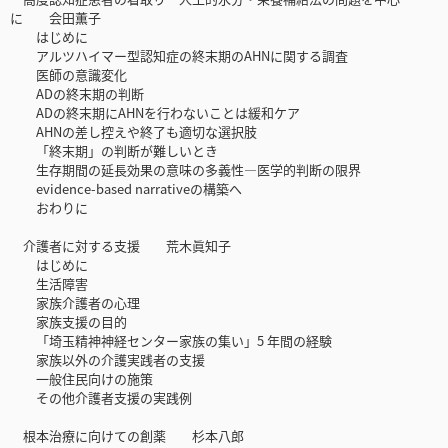
に 会田薫子
はじめに
アルツハイマー型認知症の終末期のAHNに関する調査
医師の意識変化
ADの終末期の判断
ADの終末期にAHNを行わないことは緩和ケア
AHNの差し控えや終了も適切な選択肢
「終末期」の判断が難しいとき
生存期間の延長効果の意味の多義性―医学的判断の限界
evidence-based narrativeの構築へ
おわりに
介護者に対する支援 荒木眞知子
はじめに
生活障害
家族介護者の心理
家族支援の目的
「埼玉精神神経センター家族の集い」5 年間の経験
家族以外の介護実践者の支援
一般住民向けの施策
その他介護者支援の実践例
根本治療に向けての創薬 杉本八郎