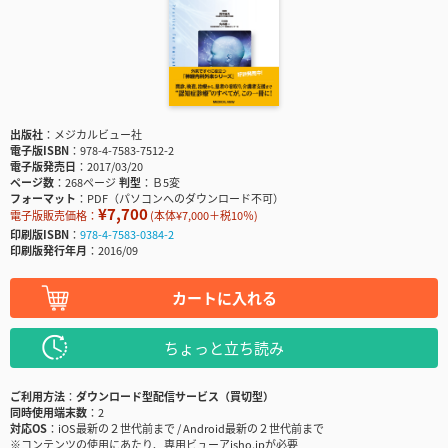
出版社
メジカルビュー社
電子版ISBN
978-4-7583-7512-2
電子版発売日
2017/03/20
ページ数
268ページ
判型
Ｂ5変
フォーマット
PDF（パソコンへのダウンロード不可）
¥7,700
電子版販売価格：
(本体¥7,000＋税10％)
印刷版ISBN
978-4-7583-0384-2
印刷版発行年月
2016/09
カートに入れる
ちょっと立ち読み
ご利用方法
ダウンロード型配信サービス（買切型）
同時使用端末数
2
対応OS
iOS最新の２世代前まで / Android最新の２世代前まで
※コンテンツの使用にあたり、専用ビューアisho.jpが必要