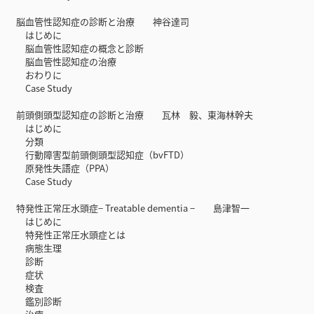
脳血管性認知症の診断と治療 神谷達司
はじめに
脳血管性認知症の概念と診断
脳血管性認知症の治療
おわりに
Case Study
前頭側頭型認知症の診断と治療 瓦林 毅、東海林幹夫
はじめに
分類
行動障害型前頭側頭型認知症（bvFTD）
原発性失語症（PPA）
Case Study
特発性正常圧水頭症− Treatable dementia − 島津智一
はじめに
特発性正常圧水頭症とは
病態生理
診断
症状
検査
鑑別診断