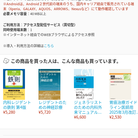
※Androidは、Android２世代前の端末のうち、国内キャリア経由で販売されている端
末（Xperia、GALAXY、AQUOS、ARROWS、Nexusなど）にて動作確認しています
必要メモリ容量
40 MB以上
ご利用方法
アクセス型配信サービス（買切型）
同時使用端末数
1
※インターネット経由でのWEBブラウザによるアクセス参照
※導入・利用方法の詳細は
こちら
この商品を買った人は、こんな商品も買っています。
内科レジデント
レジデントのた
ジェネラリスト
胃癌治療ガイド
の鉄則 第4版
めの神経診療
のための内科外
ライン医師用
¥5,280
¥5,720
来マニュアル...
2025年3月改訂..
¥6,600
¥2,530