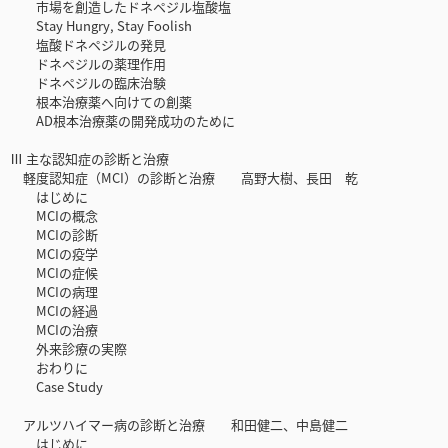
市場を創造したドネペジル塩酸塩
Stay Hungry, Stay Foolish
塩酸ドネペジルの発見
ドネペジルの薬理作用
ドネペジルの臨床治験
根本治療薬へ向けての創薬
AD根本治療薬の開発成功のために
Ⅲ 主な認知症の診断と治療
軽度認知症（MCI）の診断と治療 高野大樹、長田 乾
はじめに
MCIの概念
MCIの診断
MCIの疫学
MCIの症候
MCIの病理
MCIの経過
MCIの治療
外来診療の実際
おわりに
Case Study
アルツハイマー病の診断と治療 和田健二、中島健二
はじめに