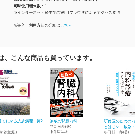
同時使用端末数
1
※インターネット経由でのWEBブラウザによるアクセス参照
※導入・利用方法の詳細は
こちら
は、こんな商品も買っています。
冊でわかる皮膚病理 第2
無敵の腎臓内科
研修医のための
谷口 智基(著)
とはじめ 救急・病
中外医学社
村 鉄宣(監)
杉田 陽一郎(著)