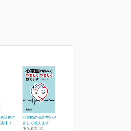
内科診療こ
心電図の読み方やさしくや
棟リ...
さしく教えます
小菅 雅美(著)