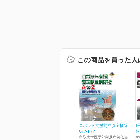
この商品を買った人
ロボット支援前立腺全摘除
1
術 A to Z
版
鳥取大学医学部附属病院低侵
木