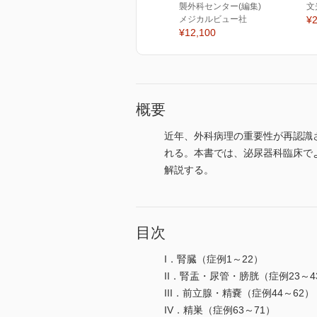
襲外科センター(編集)
文
メジカルビュー社
¥2
¥12,100
概要
近年、外科病理の重要性が再認識
れる。本書では、泌尿器科臨床で
解説する。
目次
I．腎臓（症例1～22）
II．腎盂・尿管・膀胱（症例23～4
III．前立腺・精嚢（症例44～62）
IV．精巣（症例63～71）