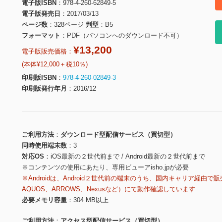
電子版ISBN
978-4-260-62849-5
電子版発売日
2017/03/13
ページ数
328ページ
判型
B5
フォーマット
PDF（パソコンへのダウンロード不可）
¥13,200
電子版販売価格：
(本体¥12,000＋税10％)
印刷版ISBN
978-4-260-02849-3
印刷版発行年月
2016/12
ご利用方法
ダウンロード型配信サービス（買切型）
同時使用端末数
3
対応OS
iOS最新の２世代前まで / Android最新の２世代前まで
※コンテンツの使用にあたり、専用ビューアisho.jpが必要
※Androidは、Android２世代前の端末のうち、国内キャリア経由で販
AQUOS、ARROWS、Nexusなど）にて動作確認しています
必要メモリ容量
304 MB以上
ご利用方法
アクセス型配信サービス（買切型）