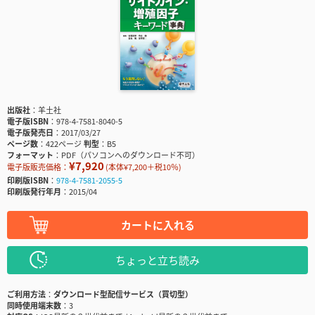
出版社
羊土社
電子版ISBN
978-4-7581-8040-5
電子版発売日
2017/03/27
ページ数
422ページ
判型
B5
フォーマット
PDF（パソコンへのダウンロード不可）
¥7,920
電子版販売価格：
(本体¥7,200＋税10％)
印刷版ISBN
978-4-7581-2055-5
印刷版発行年月
2015/04
カートに入れる
ちょっと立ち読み
ご利用方法
ダウンロード型配信サービス（買切型）
同時使用端末数
3