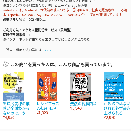
対応OS
iOS最新の２世代前まで / Android最新の２世代前まで
※コンテンツの使用にあたり、専用ビューアisho.jpが必要
※Androidは、Android２世代前の端末のうち、国内キャリア経由で販売されている端
末（Xperia、GALAXY、AQUOS、ARROWS、Nexusなど）にて動作確認しています
必要メモリ容量
202 MB以上
ご利用方法
アクセス型配信サービス（買切型）
同時使用端末数
1
※インターネット経由でのWEBブラウザによるアクセス参照
※導入・利用方法の詳細は
こちら
この商品を買った人は、こんな商品も買っています。
循環器病棟の業
レシピプラス
無敵の腎臓内科
正攻法ではない
務が全然わから
Vol.24 No.4
¥5,940
けれど必ず書き
ないので、う...
¥1,320
上げられる...
¥4,950
¥2,970