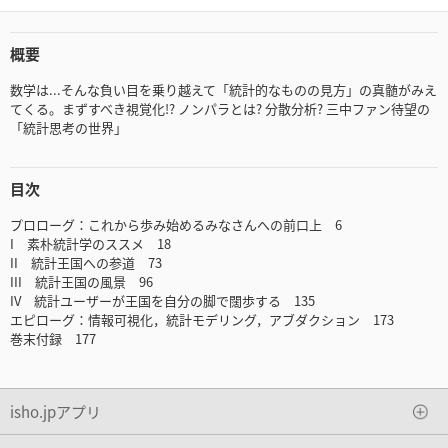
概要
数学は...そんな負い目を乗り越えて「統計的なものの見方」の真髄がみえ
てくる。まずすべき視覚化!? ノンパラとは? 分散分析? 三中ファン待望の
「統計思考の世界」
目次
プロローグ：これから歩み始めるみなさんへの前口上 6
I 素朴統計学のススメ 18
II 統計王国への参道 73
III 統計王国の風景 96
IV 統計ユーザーが王国を自分の脚で闊歩する 135
エピローグ：情報可視化，統計モデリング，アブダクション 173
巻末付録 177
isho.jpアプリ