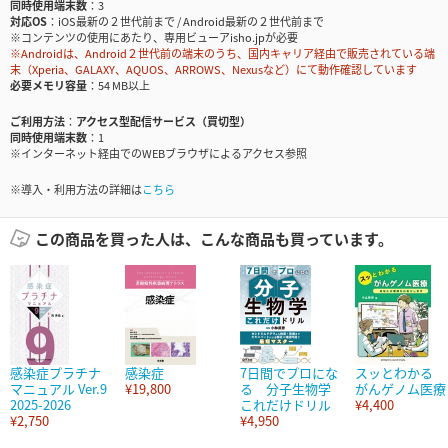
同時使用端末数
3
対応OS
iOS最新の２世代前まで / Android最新の２世代前まで
※コンテンツの使用にあたり、専用ビューアisho.jpが必要
※Androidは、Android２世代前の端末のうち、国内キャリア経由で販売されている端
末（Xperia、GALAXY、AQUOS、ARROWS、Nexusなど）にて動作確認しています
必要メモリ容量
54 MB以上
ご利用方法
アクセス型配信サービス（買切型）
同時使用端末数
1
※インターネット経由でのWEBブラウザによるアクセス参照
※導入・利用方法の詳細は
こちら
この商品を買った人は、こんな商品も買っています。
感染症プラチナ
感染症
7日間でプロにな
スッとわかる
マニュアル Ver.9
¥19,800
る 分子生物学
がんゲノム医療
2025-2026
これだけドリル
¥4,400
¥2,750
¥4,950