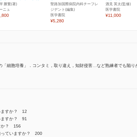
岸 勝繁(著)
聖路加国際病院内科チーフレ
酒見 英太(監修)
ーニュ
ジデント(編集)
医学書院
,800
医学書院
¥11,000
¥5,280
の「細胞培養」．コンタミ，取り違え，知財侵害…など熟練者でも陥り
ますか？ 12
ますか？ 91
か？ 156
っていますか？ 200