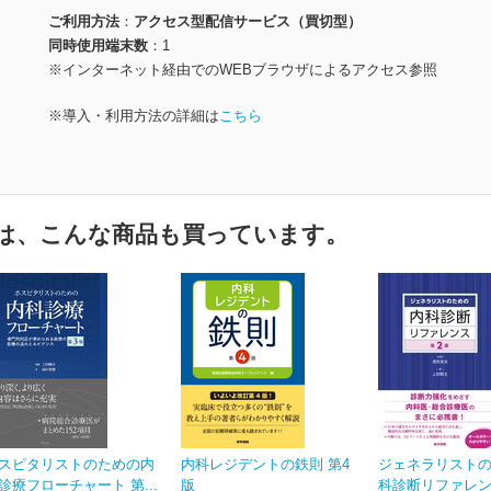
ご利用方法
アクセス型配信サービス（買切型）
同時使用端末数
1
※インターネット経由でのWEBブラウザによるアクセス参照
※導入・利用方法の詳細は
こちら
は、こんな商品も買っています。
スピタリストのための内
内科レジデントの鉄則 第4
ジェネラリスト
診療フローチャート 第...
版
科診断リファレン