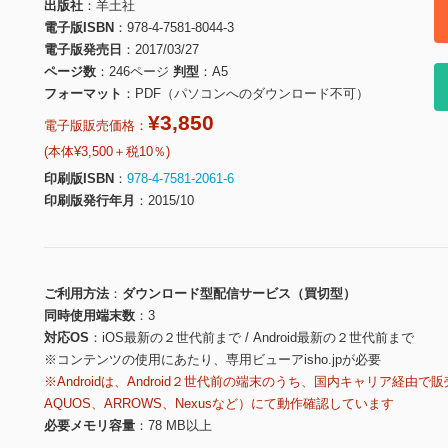
出版社
羊土社
電子版ISBN
978-4-7581-8044-3
電子版発売日
2017/03/27
ページ数
246ページ
判型
A5
フォーマット
PDF（パソコンへのダウンロード不可）
¥3,850
電子版販売価格：
(本体¥3,500＋税10％)
印刷版ISBN
978-4-7581-2061-6
印刷版発行年月
2015/10
ご利用方法
ダウンロード型配信サービス（買切型）
同時使用端末数
3
対応OS
iOS最新の２世代前まで / Android最新の２世代前まで
※コンテンツの使用にあたり、専用ビューアisho.jpが必要
※Androidは、Android２世代前の端末のうち、国内キャリア経由で販
AQUOS、ARROWS、Nexusなど）にて動作確認しています
必要メモリ容量
78 MB以上