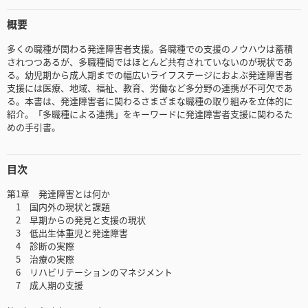
概要
多くの職種が関わる発達障害者支援。各職種での支援のノウハウは蓄積
されつつあるが、多職種間ではほとんど共有されていないのが現状であ
る。幼児期から成人期までの幅広いライフステージにおよぶ発達障害者
支援には医療、地域、福祉、教育、労働など多分野の連携が不可欠であ
る。本書は、発達障害者に関わるさまざまな職種の取り組みを立体的に
紹介。「多職種による連携」をキーワードに発達障害者支援に関わるた
めの手引書。
目次
第1章 発達障害とは何か
1 国内外の現状と課題
2 早期からの発見と支援の現状
3 低出生体重児と発達障害
4 診断の実際
5 治療の実際
6 リハビリテーションのマネジメント
7 成人期の支援