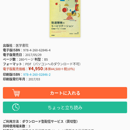
出版社
医学書院
電子版ISBN
978-4-260-62846-4
電子版発売日
2017/05/29
ページ数
280ページ
判型
B5
フォーマット
PDF（パソコンへのダウンロード不可）
¥4,950
電子版販売価格：
(本体¥4,500＋税10％)
印刷版ISBN
978-4-260-02846-2
印刷版発行年月
2017/03
カートに入れる
ちょっと立ち読み
ご利用方法
ダウンロード型配信サービス（買切型）
同時使用端末数
3