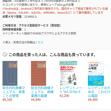
対応OS
iOS最新の２世代前まで / Android最新の２世代前まで
※コンテンツの使用にあたり、専用ビューアisho.jpが必要
※Androidは、Android２世代前の端末のうち、国内キャリア経由で販売されている端
末（Xperia、GALAXY、AQUOS、ARROWS、Nexusなど）にて動作確認しています
必要メモリ容量
22 MB以上
ご利用方法
アクセス型配信サービス（買切型）
同時使用端末数
1
※インターネット経由でのWEBブラウザによるアクセス参照
※導入・利用方法の詳細は
こちら
この商品を買った人は、こんな商品も買っています。
総合内科病棟マ
総合内科病棟マ
レジデントノー
レジデントのた
ニュアル 疾患
ニュアル 病棟
ト Vol.20 No.9
めの これだけ
ごとの管理
業務の基礎
¥2,200
心電図
¥6,160
¥4,840
¥4,400