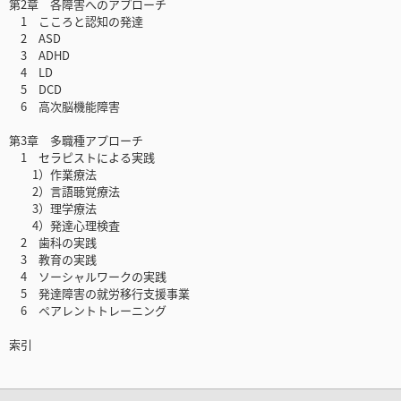
第2章 各障害へのアプローチ
1 こころと認知の発達
2 ASD
3 ADHD
4 LD
5 DCD
6 高次脳機能障害
第3章 多職種アプローチ
1 セラピストによる実践
1）作業療法
2）言語聴覚療法
3）理学療法
4）発達心理検査
2 歯科の実践
3 教育の実践
4 ソーシャルワークの実践
5 発達障害の就労移行支援事業
6 ペアレントトレーニング
索引