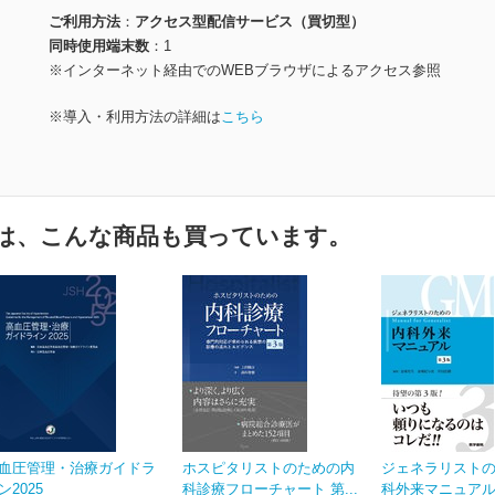
ご利用方法
アクセス型配信サービス（買切型）
同時使用端末数
1
※インターネット経由でのWEBブラウザによるアクセス参照
※導入・利用方法の詳細は
こちら
は、こんな商品も買っています。
血圧管理・治療ガイドラ
ホスピタリストのための内
ジェネラリスト
ン2025
科診療フローチャート 第...
科外来マニュアル