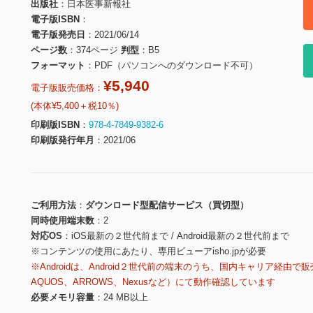
出版社
日本医事新報社
電子版ISBN
電子版発売日
2021/06/14
ページ数
374ページ
判型
B5
フォーマット
PDF（パソコンへのダウンロード不可）
¥5,940
電子版販売価格：
(本体¥5,400＋税10％)
印刷版ISBN
978-4-7849-9382-6
印刷版発行年月
2021/06
ご利用方法
ダウンロード型配信サービス（買切型）
同時使用端末数
2
対応OS
iOS最新の２世代前まで / Android最新の２世代前まで
※コンテンツの使用にあたり、専用ビューアisho.jpが必要
※Androidは、Android２世代前の端末のうち、国内キャリア経由で販
AQUOS、ARROWS、Nexusなど）にて動作確認しています
必要メモリ容量
24 MB以上