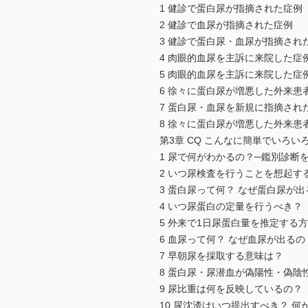
1 健診で蛋白尿が指摘された症例
2 健診で血尿が指摘された症例
3 健診で蛋白尿・血尿が指摘され
4 肉眼的血尿を主訴に来院した症
5 肉眼的血尿を主訴に来院した症
6 徐々に蛋白尿が増悪した外来患
7 蛋白尿・血尿を新規に指摘され
8 徐々に蛋白尿が増悪した外来患
第3章 CQ こんなに簡単でいろい
1 尿で何がわかるの？─鑑別診断
2 いつ尿検査を行うことを想起す
3 蛋白尿って何？ なぜ蛋白尿が
4 いつ尿蛋白の定量を行うべき？
5 外来で1日尿蛋白量を推定する
6 血尿って何？ なぜ血尿が出る
7 早朝尿を採取する意味は？
8 蛋白尿・尿潜血が偽陽性・偽陰
9 尿比重は何を反映しているの？
10 尿沈渣はいつ提出すべき？ 何