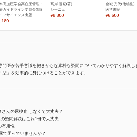
本高血圧学会高血圧管理・
髙岸 勝繁(著)
金城 光代(他編集)
療ガイドライン委員会(編)
シーニュ
医学書院
イフサイエンス出版
¥8,800
¥6,600
,180
専門医が苦手意識を抱きがちな素朴な疑問についてわかりやすく解説し
「型」を効率的に身につけることができます。
者さんの尿検査 しなくて大丈夫？
査の疑問解決はこれ1冊で大丈夫
の有用性
血尿で困っていませんか？