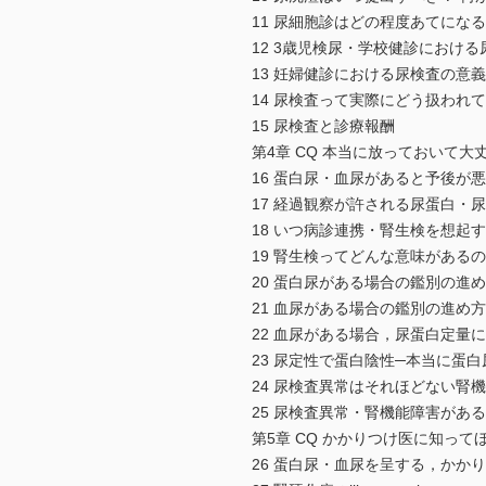
11 尿細胞診はどの程度あてにな
12 3歳児検尿・学校健診におけ
13 妊婦健診における尿検査の意
14 尿検査って実際にどう扱われ
15 尿検査と診療報酬
第4章 CQ 本当に放っておいて
16 蛋白尿・血尿があると予後が
17 経過観察が許される尿蛋白・
18 いつ病診連携・腎生検を想起
19 腎生検ってどんな意味がある
20 蛋白尿がある場合の鑑別の進
21 血尿がある場合の鑑別の進め
22 血尿がある場合，尿蛋白定量
23 尿定性で蛋白陰性─本当に蛋
24 尿検査異常はそれほどない腎
25 尿検査異常・腎機能障害が
第5章 CQ かかりつけ医に知っ
26 蛋白尿・血尿を呈する，かか