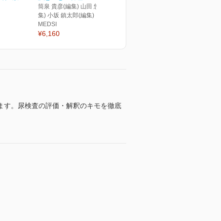
筒泉 貴彦(編集) 山田 悠史(編
集) 小坂 鎮太郎(編集)
MEDSI
¥6,160
ます。尿検査の評価・解釈のキモを徹底