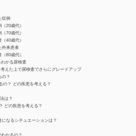
た症例
例（20歳代）
例（70歳代）
者（40歳代）
た外来患者
者（80歳代）
ろわかる尿検査
を考えた上で尿検査でさらにグレードアップ
るの？
出るの？ どの疾患を考える？
方法は？
の？ どの疾患を考える？
性になるシチュエーションは？
がわかるの？