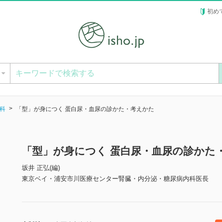
初め
ー
科
「型」が身につく 蛋白尿・血尿の診かた・考えかた
「型」が身につく 蛋白尿・血尿の診かた
坂井 正弘(編)
東京ベイ・浦安市川医療センター腎臓・内分泌・糖尿病内科医長