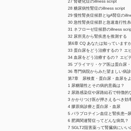
27 腎硬化症のillness script
28 糖尿病性腎症のillness script
29 慢性腎炎症候群とIgA腎症のillness
30 急性腎炎症候群と急速進行性糸球体腎炎
31 ネフローゼ症候群のillness scrip
32 尿所見から腎疾患を推測する
第6章 CQ あなたは知っていま
33 蛋白尿をどう治療するの？ 
34 血尿をどう治療するの？ エ
35 プライマリ・ケア医は蛋白尿
36 専門病院からみた望ましい病
第7章 尿検査・蛋白尿・血尿を
1 尿糖陽性とその病的意義は？
2 尿路感染症や尿路結石で特徴的
3 かかりつけ医が押さえるべき効
4 膠原病診療と蛋白尿・血尿
5 パラプロテイン血症と腎疾患─
6 肥満関連腎症ってどんな病気？
7 SGLT2阻害薬って腎臓病に