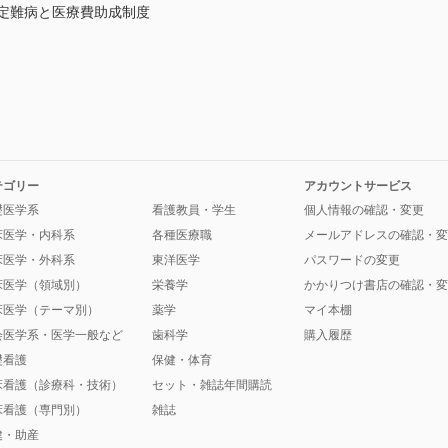
指定難病と医療費助成制度
テゴリー
アカウントサービス
礎医学系
看護教員・学生
個人情報の確認・変更
床医学・内科系
各種医療職
メールアドレスの確認・変
床医学・外科系
東洋医学
パスワードの変更
床医学（領域別）
栄養学
かかりつけ書店の確認・変
床医学（テーマ別）
薬学
マイ本棚
会医学系・医学一般など
歯科学
購入履歴
礎看護
保健・体育
床看護（診療科・技術）
セット・雑誌年間購読
床看護（専門別）
雑誌
健・助産