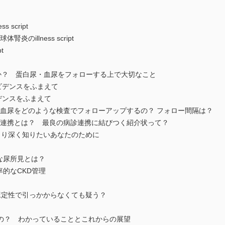
 script
のillness script
t
すか？ 蛋白尿・血尿をフォローする上で大切なこと
エビデンスをふまえて
ビデンスをふまえて
・血尿をどのような検査でフォローアップするの？ フォロー間隔は？
診連携とは？ 最良の病診連携に結びつく紹介状って？
より深く知りたいあなたのために
な尿所見とは？
率的なCKD管理
尿定性で引っかからなくても疑う？
いいの？ わかっていることとこれからの展望