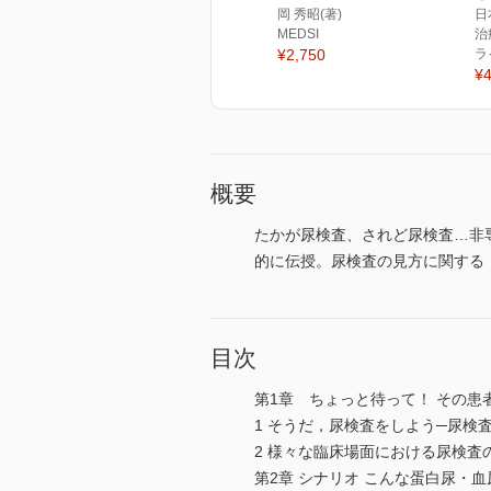
岡 秀昭(著)
日
MEDSI
治
¥2,750
ラ
¥4
概要
たかが尿検査、されど尿検査…非
的に伝授。尿検査の見方に関する
目次
第1章 ちょっと待って！ その患
1 そうだ，尿検査をしよう─尿検
2 様々な臨床場面における尿検査
第2章 シナリオ こんな蛋白尿・