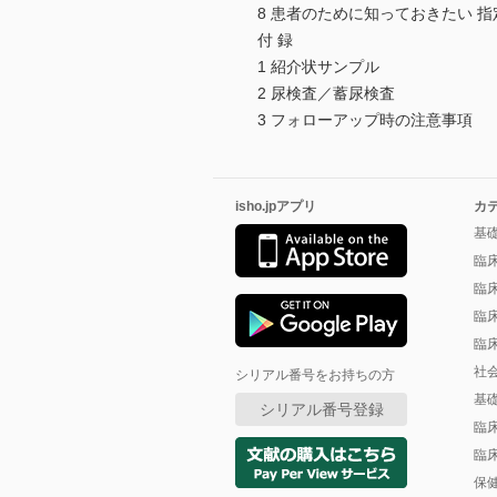
8 患者のために知っておきたい 
付 録
1 紹介状サンプル
2 尿検査／蓄尿検査
3 フォローアップ時の注意事項
isho.jpアプリ
カ
基
臨
臨
臨
臨
社
シリアル番号をお持ちの方
基
シリアル番号登録
臨
臨
保