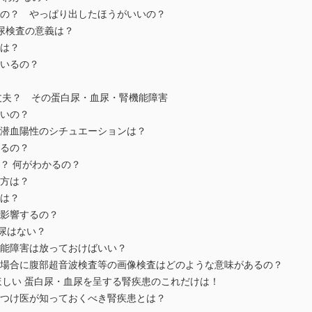
るの？ やっぱり出したほうがいいの？
る尿検査の意義は？
義は？
ているの？
大丈夫？ その蛋白尿・血尿・腎機能障害
悪いの？
尿潜血陽性のシチュエーションは？
するの？
の？ 何がわかるの？
め方は？
方は？
に影響するの？
白尿はない？
機能障害は放っておけばいい？
ある場合に腹部超音波検査等の画像検査はどのような意味があるの？
てほしい 蛋白尿・血尿を呈する腎疾患のこれだけは！
りつけ医が知っておくべき腎疾患とは？