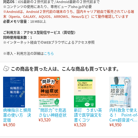
対応OS
iOS最新の２世代前まで / Android最新の２世代前まで
※コンテンツの使用にあたり、専用ビューアisho.jpが必要
※Androidは、Android２世代前の端末のうち、国内キャリア経由で販売されている端
末（Xperia、GALAXY、AQUOS、ARROWS、Nexusなど）にて動作確認しています
必要メモリ容量
18 MB以上
ご利用方法
アクセス型配信サービス（買切型）
同時使用端末数
1
※インターネット経由でのWEBブラウザによるアクセス参照
※導入・利用方法の詳細は
こちら
この商品を買った人は、こんな商品も買っています。
病棟指示と頻用
“問診力”で見逃
新訂 うまい英
内科救急で使え
薬の使い方 決
さない神経症状
語で医学論文を
る！ Point-of
定版
¥3,520
書くコツ
Care超音波ベ...
¥4,950
¥3,520
¥4,950