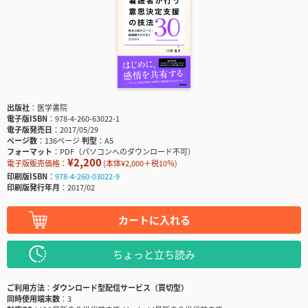
出版社
医学書院
電子版ISBN
978-4-260-63022-1
電子版発売日
2017/05/29
ページ数
136ページ
判型
A5
フォーマット
PDF（パソコンへのダウンロード不可）
¥2,200
電子版販売価格：
(本体¥2,000＋税10％)
印刷版ISBN
978-4-260-03022-9
印刷版発行年月
2017/02
カートに入れる
ちょっと立ち読み
ご利用方法
ダウンロード型配信サービス（買切型）
同時使用端末数
3