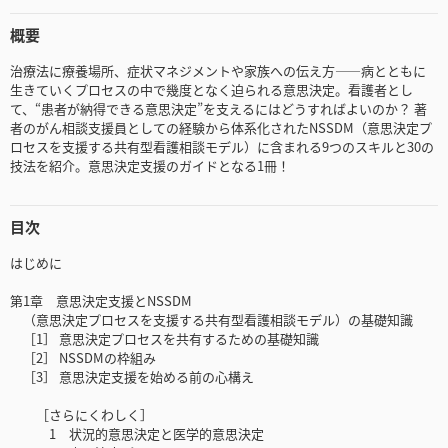
概要
治療法に療養場所、症状マネジメントや家族への伝え方――病とともに
生きていくプロセスの中で幾度となく迫られる意思決定。看護者とし
て、“患者が納得できる意思決定”を支えるにはどうすればよいのか？ 著
者のがん相談支援員としての経験から体系化されたNSSDM（意思決定プ
ロセスを支援する共有型看護相談モデル）に含まれる9つのスキルと30の
技法を紹介。意思決定支援のガイドとなる1冊！
目次
はじめに
第1章 意思決定支援とNSSDM
（意思決定プロセスを支援する共有型看護相談モデル）の基礎知識
［1］ 意思決定プロセスを共有するための基礎知識
［2］ NSSDMの枠組み
［3］ 意思決定支援を始める前の心構え
［さらにくわしく］
1 状況的意思決定と医学的意思決定