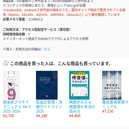
対応OS
iOS最新の２世代前まで / Android最新の２世代前まで
※コンテンツの使用にあたり、専用ビューアisho.jpが必要
※Androidは、Android２世代前の端末のうち、国内キャリア経由で販売されている端
末（Xperia、GALAXY、AQUOS、ARROWS、Nexusなど）にて動作確認しています
必要メモリ容量
12 MB以上
ご利用方法
アクセス型配信サービス（買切型）
同時使用端末数
1
※インターネット経由でのWEBブラウザによるアクセス参照
※導入・利用方法の詳細は
こちら
この商品を買った人は、こんな商品も買っています。
感染症プラチナ
高血圧管理・治
病態がみえる
重症患者管理マ
マニュアル Ver.9
療ガイドライン
検査値の本当の
ニュアル
2025-2026
2025
読み方
¥7,150
¥2,750
¥4,180
¥4,400