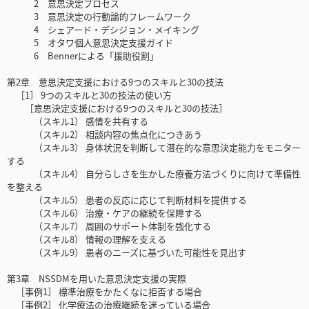
2 意思決定プロセス
3 意思決定の行動論的フレームワーク
4 シェアード・デシジョン・メイキング
5 オタワ個人意思決定支援ガイド
6 Bennerによる「援助役割」
第2章 意思決定支援における9つのスキルと30の技法
［1］ 9つのスキルと30の技法の使い方
［意思決定支援における9つのスキルと30の技法］
（スキル1） 感情を共有する
（スキル2） 相談内容の焦点化につきあう
（スキル3） 身体状況を判断して潜在的な意思決定能力をモニター
する
（スキル4） 自分らしさを生かした療養方法づくりに向けて準備性
を整える
（スキル5） 患者の反応に応じて判断材料を提供する
（スキル6） 治療・ケアの継続を保障する
（スキル7） 周囲のサポート体制を強化する
（スキル8） 情報の理解を支える
（スキル9） 患者のニーズに基づいた可能性を見出す
第3章 NSSDMを用いた意思決定支援の実際
［事例1］ 標準治療をかたくなに拒否する場合
［事例2］ 化学療法の治療継続を迷っている場合