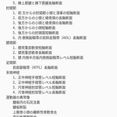
5．棘上筋腱と棘下筋腱長軸断面
肘関節
1．前 方からの肘関節小頭と滑車の短軸断面
2．前方からの小頭と橈骨頭の長軸断面
3．後方からの小頭と橈骨頭の長軸断面
4．後方からの小頭短軸断面
5．後方からの肘頭窩短軸断面
6．内 側側副靱帯の前斜走靱帯（AOL）長軸断面
膝関節
1．膝荷重部軟骨短軸断面
2．膝荷重部軟骨長軸断面
3．膝 内側半月板内側側副靱帯レベル短軸断面
足関節
前距腓靱帯（ATFL）長軸断面
末梢神経
1．正中神経手根管レベル短軸断面
2．正中神経手根管レベル長軸断面
3．尺骨神経肘部管レベル短軸断面
4．尺骨神経肘部管レベル長軸断面
運動器の異常像
腱板内の石灰沈着
腱板断裂
上腕骨小頭の離断性骨軟骨炎
変形性膝関節症