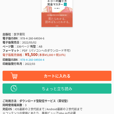
出版社
医学書院
電子版ISBN
978-4-260-64934-6
電子版発売日
2022/05/02
ページ数
336ページ
判型
AB
フォーマット
PDF（パソコンへのダウンロード不可）
¥5,500
電子版販売価格：
(本体¥5,000＋税10％)
印刷版ISBN
978-4-260-04934-4
印刷版発行年月
2022/03
カートに入れる
ちょっと立ち読み
ご利用方法
ダウンロード型配信サービス（買切型）
同時使用端末数
3
対応OS
iOS最新の２世代前まで / Android最新の２世代前まで
※コンテンツの使用にあたり、専用ビューアisho.jpが必要