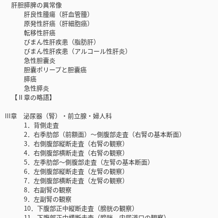
肝胆膵脾の異常像
肝良性腫瘍（肝血管腫）
原発性肝癌（肝細胞癌）
転移性肝癌
びまん性肝疾患（脂肪肝）
びまん性肝疾患（アルコール性肝炎）
急性胆囊炎
胆囊ポリープと胆囊癌
膵癌
急性膵炎
【Ⅱ章の略語】
III章 泌尿器（腎）・前立腺・婦人科
1．背側走査
2．右季肋部（前額面）～側腹部走査（右腎の基本断面）
3．右側腹部縦断走査（右腎の観察）
4．右側腹部横断走査（右腎の観察）
5．左季肋部～側腹部走査（左腎の基本断面）
6．左側腹部縦断走査（左腎の観察）
7．左側腹部横断走査（左腎の観察）
8．右副腎の観察
9．左副腎の観察
10．下腹部正中縦断走査（膀胱の観察）
11．下腹部正中横断走査（膀胱，内尿道口の観察）