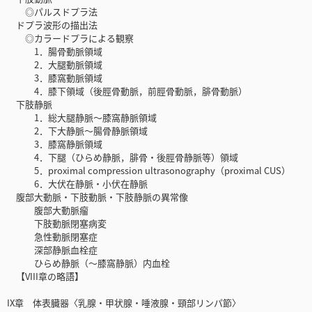
◎パルスドプラ法
ドプラ波形の描出法
◎カラードプラによる観察
1．腸骨動脈領域
2．大腿動脈領域
3．膝窩動脈領域
4．膝下領域（後脛骨動脈，前脛骨動脈，腓骨動脈）
下肢静脈
1．総大腿静脈～膝窩静脈領域
2．下大静脈～腸骨静脈領域
3．膝窩静脈領域
4．下腿（ひらめ静脈，腓骨・後脛骨静脈等）領域
5．proximal compression ultrasonography（proximal CUS）
6．大伏在静脈・小伏在静脈
腹部大動脈・下肢動脈・下肢静脈の異常像
腹部大動脈瘤
下肢動脈閉塞病変
急性動脈閉塞症
深部静脈血栓症
ひらめ静脈（～膝窩静脈）内血栓
【VIII章の略語】
IX章 体表臓器〈乳腺・甲状腺・唾液腺・頸部リンパ節〉