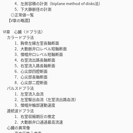
4．左房容積の計測（biplane method of disks法）
5．下大静脈径の計測
◎正常値一覧
【V章の略語】
VI章 心臓〈ドプラ法〉
カラードプラ法
1．胸骨左縁左室長軸断面
2．大動脈弁口レベル短軸断面
3．僧帽弁口レベル短軸断面
4．右室流出路長軸断面
5．右室流入路長軸断面
6．心尖部四腔断面
7．心尖部長軸断面
8．心尖部二腔断面
パルスドプラ法
1．左室流入血流
2．左室駆出血流（左室流出路血流）
3．僧帽弁輪部運動速度
連続波ドプラ法
1．右室収縮期圧の推定
2．大動脈弁口通過最高流速
心臓の異常像