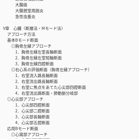
大腸癌
大腸憩室周囲炎
急性虫垂炎
V章 心臓〈断層法・Mモード法〉
アプローチ方法
基本Bモード断面
◎胸骨左縁アプローチ
1．胸骨左縁左室長軸断面
2．胸骨左縁左室短軸断面
3．胸骨左縁四腔断面
◎右心系の評価断面（胸骨左縁アプローチ）
1．右室流入路長軸断面
2．右室流出路長軸断面
3．右室に焦点をあてた心尖部四腔断面
4．右室流出路断面・肺動脈分岐部
◎心尖部アプローチ
1．心尖部四腔断面
2．心尖部二腔断面
3．心尖部長軸断面
4．心尖部五腔断面
応用Bモード断面
◎心窩部アプローチ