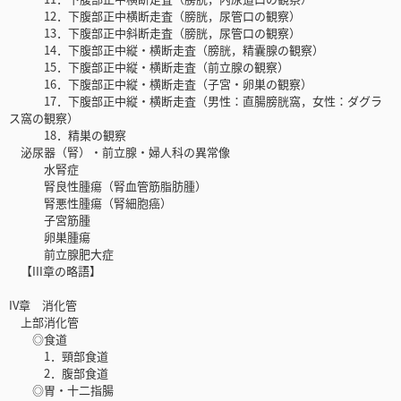
12．下腹部正中横断走査（膀胱，尿管口の観察）
13．下腹部正中斜断走査（膀胱，尿管口の観察）
14．下腹部正中縦・横断走査（膀胱，精囊腺の観察）
15．下腹部正中縦・横断走査（前立腺の観察）
16．下腹部正中縦・横断走査（子宮・卵巣の観察）
17．下腹部正中縦・横断走査（男性：直腸膀胱窩，女性：ダグラ
ス窩の観察）
18．精巣の観察
泌尿器（腎）・前立腺・婦人科の異常像
水腎症
腎良性腫瘍（腎血管筋脂肪腫）
腎悪性腫瘍（腎細胞癌）
子宮筋腫
卵巣腫瘍
前立腺肥大症
【III章の略語】
IV章 消化管
上部消化管
◎食道
1．頸部食道
2．腹部食道
◎胃・十二指腸