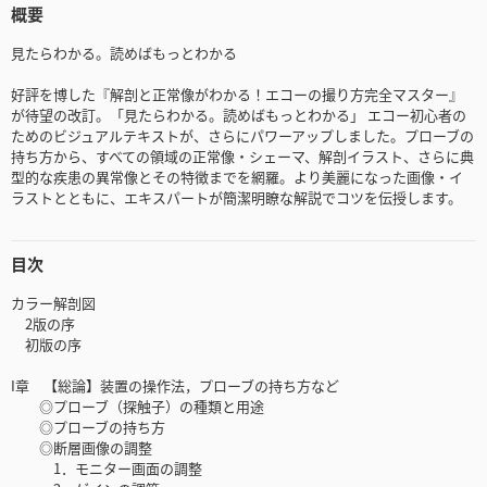
概要
見たらわかる。読めばもっとわかる
好評を博した『解剖と正常像がわかる！エコーの撮り方完全マスター』
が待望の改訂。「見たらわかる。読めばもっとわかる」 エコー初心者の
ためのビジュアルテキストが、さらにパワーアップしました。プローブの
持ち方から、すべての領域の正常像・シェーマ、解剖イラスト、さらに典
型的な疾患の異常像とその特徴までを網羅。より美麗になった画像・イ
ラストとともに、エキスパートが簡潔明瞭な解説でコツを伝授します。
目次
カラー解剖図
2版の序
初版の序
I章 【総論】装置の操作法，プローブの持ち方など
◎プローブ（探触子）の種類と用途
◎プローブの持ち方
◎断層画像の調整
1．モニター画面の調整