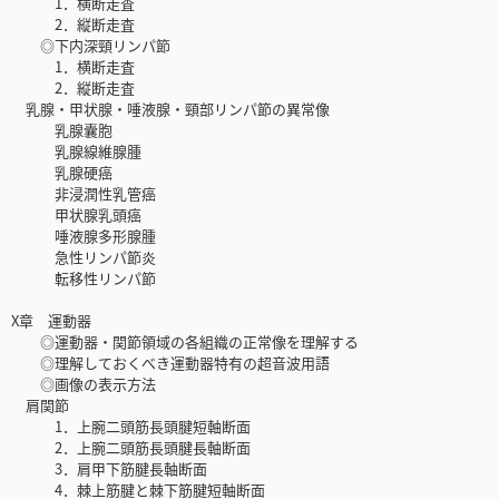
1．横断走査
2．縦断走査
◎下内深頸リンパ節
1．横断走査
2．縦断走査
乳腺・甲状腺・唾液腺・頸部リンパ節の異常像
乳腺囊胞
乳腺線維腺腫
乳腺硬癌
非浸潤性乳管癌
甲状腺乳頭癌
唾液腺多形腺腫
急性リンパ節炎
転移性リンパ節
X章 運動器
◎運動器・関節領域の各組織の正常像を理解する
◎理解しておくべき運動器特有の超音波用語
◎画像の表示方法
肩関節
1．上腕二頭筋長頭腱短軸断面
2．上腕二頭筋長頭腱長軸断面
3．肩甲下筋腱長軸断面
4．棘上筋腱と棘下筋腱短軸断面