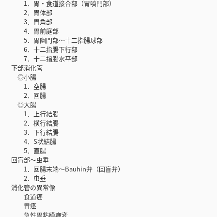
1．胃・食道接合部（胃噴門部）
2．胃体部
3．胃角部
4．胃前庭部
5．胃幽門部～十二指腸球部
6．十二指腸下行部
7．十二指腸水平部
下部消化管
◎小腸
1．空腸
2．回腸
◎大腸
1．上行結腸
2．横行結腸
3．下行結腸
4．S状結腸
5．直腸
回盲部～虫垂
1．回腸末端～Bauhin弁（回盲弁）
2．虫垂
消化管の異常像
食道癌
胃癌
急性胃粘膜病変