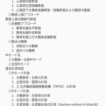
1．心窩部四腔断面
2．心窩部左室短軸断面
3．心窩部下大静脈長軸断面・短軸断面および腹部大動脈
◎胸骨上窩アプローチ
胸骨上窩大動脈弓断面
◎右胸壁アプローチ
1．胸骨右縁水平断面
2．胸骨右縁矢状断面
3．胸骨右縁上行大動脈長軸断面
◎胸水の観察
1．仰臥位での観察
2．座位での観察
Mモード法
◎大動脈－左房Mモード
◎左室Mモード
基本計測項目
◎Mモード計測
1．大動脈径・左房の計測
2．左室内径・壁厚の計測
3．三 尖弁輪収縮期移動距離（TAPSE）の計測
◎Bモード計測
1．大動脈径・左房径の計測
2．左室内径・壁厚の計測
3．左室容積・左室駆出率の計測（biplane method of disks法）