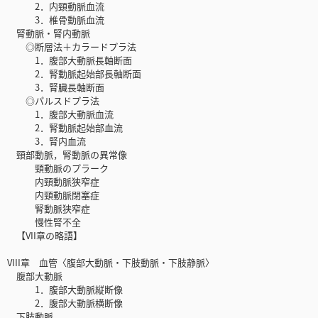
2．内頸動脈血流
3．椎骨動脈血流
腎動脈・腎内動脈
◎断層法＋カラードプラ法
1．腹部大動脈長軸断面
2．腎動脈起始部長軸断面
3．腎臓長軸断面
◎パルスドプラ法
1．腹部大動脈血流
2．腎動脈起始部血流
3．腎内血流
頸部動脈，腎動脈の異常像
頸動脈のプラーク
内頸動脈狭窄症
内頸動脈閉塞症
腎動脈狭窄症
慢性腎不全
【VII章の略語】
VIII章 血管〈腹部大動脈・下肢動脈・下肢静脈〉
腹部大動脈
1．腹部大動脈縦断像
2．腹部大動脈横断像
下肢動脈