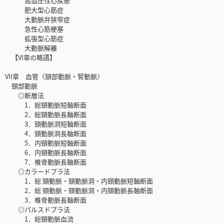
高血圧性心疾患
肥大型心筋症
大動脈弁狭窄症
急性心筋梗塞
拡張型心筋症
大動脈解離
【VI章の略語】
VII章 血管〈頸部動脈・腎動脈〉
頸部動脈
◎断層法
1．総頸動脈短軸断面
2．総頸動脈長軸断面
3．頸動脈洞短軸断面
4．頸動脈洞長軸断面
5．内頸動脈短軸断面
6．内頸動脈長軸断面
7．椎骨動脈長軸断面
◎カラードプラ法
1．総 頸動脈・頸動脈洞・内頸動脈短軸断面
2．総 頸動脈・頸動脈洞・内頸動脈長軸断面
3．椎骨動脈長軸断面
◎パルスドプラ法
1．総頸動脈血流