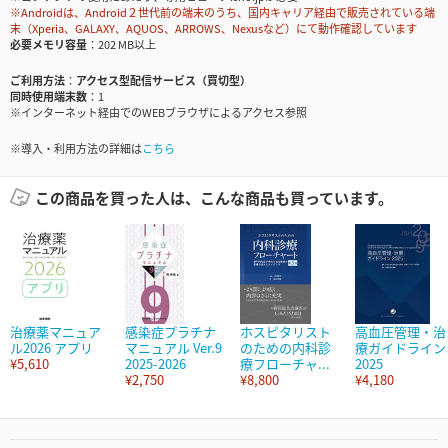
※Androidは、Android２世代前の端末のうち、国内キャリア経由で販売されている端
末（Xperia、GALAXY、AQUOS、ARROWS、Nexusなど）にて動作確認しています
必要メモリ容量
202 MB以上
ご利用方法
アクセス型配信サービス（買切型）
同時使用端末数
1
※インターネット経由でのWEBブラウザによるアクセス参照
※導入・利用方法の詳細は
こちら
この商品を買った人は、こんな商品も買っています。
治療薬マニュア
感染症プラチナ
ホスピタリスト
高血圧管理・治
ル2026 アプリ
マニュアル Ver.9
のための内科診
療ガイドライン
¥5,610
2025-2026
療フローチャ...
2025
¥2,750
¥8,800
¥4,180