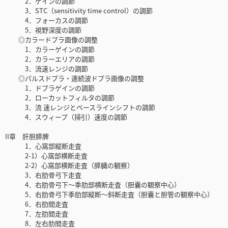
2．ゲインの調節
3．STC（sensitivity time control）の調節
4．フォーカスの調節
5．視野深度の調節
◎カラードプラ画像の調整
1．カラーゲインの調節
2．カラーエリアの調節
3．流速レンジの調節
◎パルスドプラ・連続波ドプラ画像の調整
1．ドプラゲインの調節
2．ローカットフィルタの調節
3．流 速レンジとベースラインシフトの調節
4．スウィープ（掃引）速度の調節
II章 肝胆膵脾
1．心窩部縦断走査
2-1）心窩部横断走査
2-2）心窩部横断走査（膵臓の観察）
3．右肋骨弓下走査
4．右肋骨弓下～季肋部横断走査（胆囊の観察中心）
5．右肋骨弓下季肋部縦断～斜断走査（胆囊と胆管の観察中心）
6．右肋間走査
7．左肋間走査
8．左右肋間走査