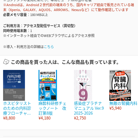
※Androidは、Android２世代前の端末のうち、国内キャリア経由で販売されている端
末（Xperia、GALAXY、AQUOS、ARROWS、Nexusなど）にて動作確認しています
必要メモリ容量
180 MB以上
ご利用方法
アクセス型配信サービス（買切型）
同時使用端末数
1
※インターネット経由でのWEBブラウザによるアクセス参照
※導入・利用方法の詳細は
こちら
この商品を買った人は、こんな商品も買っています。
ホスピタリスト
麻酔科研修チェ
感染症プラチナ
無敵の腎臓内科
のための内科診
ックノート 改
マニュアル Ver.9
¥5,940
療フローチャ...
訂第8版
2025-2026
¥8,800
¥4,180
¥2,750