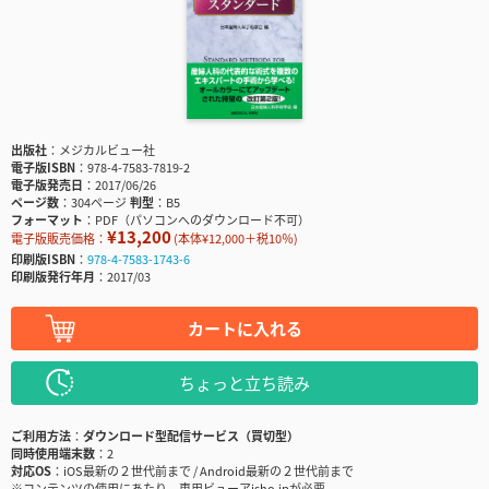
出版社
メジカルビュー社
電子版ISBN
978-4-7583-7819-2
電子版発売日
2017/06/26
ページ数
304ページ
判型
B5
フォーマット
PDF（パソコンへのダウンロード不可）
¥13,200
電子版販売価格：
(本体¥12,000＋税10％)
印刷版ISBN
978-4-7583-1743-6
印刷版発行年月
2017/03
カートに入れる
ちょっと立ち読み
ご利用方法
ダウンロード型配信サービス（買切型）
同時使用端末数
2
対応OS
iOS最新の２世代前まで / Android最新の２世代前まで
※コンテンツの使用にあたり、専用ビューアisho.jpが必要