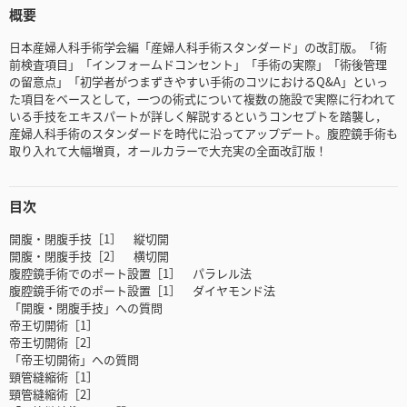
概要
日本産婦人科手術学会編「産婦人科手術スタンダード」の改訂版。「術
前検査項目」「インフォームドコンセント」「手術の実際」「術後管理
の留意点」「初学者がつまずきやすい手術のコツにおけるQ&A」といっ
た項目をベースとして，一つの術式について複数の施設で実際に行われて
いる手技をエキスパートが詳しく解説するというコンセプトを踏襲し，
産婦人科手術のスタンダードを時代に沿ってアップデート。腹腔鏡手術も
取り入れて大幅増頁，オールカラーで大充実の全面改訂版！
目次
開腹・閉腹手技［1］ 縦切開
開腹・閉腹手技［2］ 横切開
腹腔鏡手術でのポート設置［1］ パラレル法
腹腔鏡手術でのポート設置［1］ ダイヤモンド法
「開腹・閉腹手技」への質問
帝王切開術［1］
帝王切開術［2］
「帝王切開術」への質問
頸管縫縮術［1］
頸管縫縮術［2］