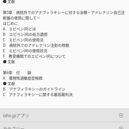
● 文献
第5章 病院外でのアナフィラキシーに対する治療－アドレナリン自己注
射器の使用に関して－
はじめに
A エピペン(R)とは
B エピペン(R)の処方適用
C エピペン(R)の使用法
D 病院外でのアドレナリン注射の時期
E エピペン(R)の使用状況
F 教育機関でのエピペン(R)について
● 文献
第6章 付 録
A 薬物性過敏症症候群
● 文献
B アナフィラキシーのガイドライン
C アナフィラキシーに関する最高裁判決
isho.jpアプリ
カテゴリー