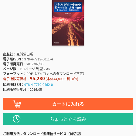
出版社
克誠堂出版
電子版ISBN
978-4-7719-6011-4
電子版発売日
2017/07/03
ページ数
192ページ
判型
A5
フォーマット
PDF（パソコンへのダウンロード不可）
¥5,280
電子版販売価格：
(本体¥4,800＋税10％)
印刷版ISBN
978-4-7719-0462-0
印刷版発行年月
2016/05
カートに入れる
ちょっと立ち読み
ご利用方法
ダウンロード型配信サービス（買切型）