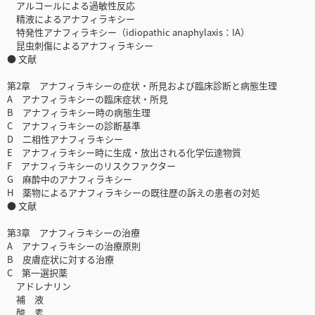
アルコールによる過敏性反応
精液によるアナフィラキシー
特発性アナフィラキシー（idiopathic anaphylaxis：IA）
昆虫刺傷によるアナフィラキシー
● 文献
第2章 アナフィラキシーの症状・所見および臨床診断と病態生理
A アナフィラキシーの臨床症状・所見
B アナフィラキシー時の病態生理
C アナフィラキシーの診断基準
D 二相性アナフィラキシー
E アナフィラキシー時に生成・放出される化学伝達物質
F アナフィラキシーのリスクファクター
G 麻酔中のアナフィラキシー
H 薬物によるアナフィラキシーの既往歴の訴えの患者の対処
● 文献
第3章 アナフィラキシーの治療
A アナフィラキシーの治療原則
B 皮膚症状に対する治療
C 第一選択薬
アドレナリン
補 液
酸 素