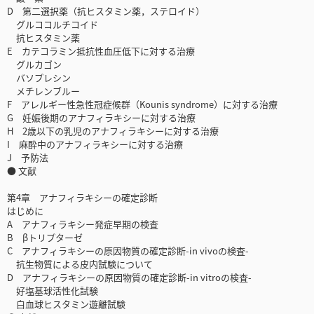
D 第二選択薬（抗ヒスタミン薬，ステロイド）
グルココルチコイド
抗ヒスタミン薬
E カテコラミン抵抗性血圧低下に対する治療
グルカゴン
バソプレシン
メチレンブルー
F アレルギー性急性冠症候群（Kounis syndrome）に対する治療
G 妊娠後期のアナフィラキシーに対する治療
H 2歳以下の乳児のアナフィラキシーに対する治療
I 麻酔中のアナフィラキシーに対する治療
J 予防法
● 文献
第4章 アナフィラキシーの確定診断
はじめに
A アナフィラキシー発症早期の検査
B βトリプターゼ
C アナフィラキシーの原因物質の確定診断-in vivoの検査-
抗生物質による皮内試験について
D アナフィラキシーの原因物質の確定診断-in vitroの検査-
好塩基球活性化試験
白血球ヒスタミン遊離試験