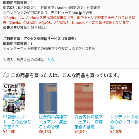
同時使用端末数
2
対応OS
iOS最新の２世代前まで / Android最新の２世代前まで
※コンテンツの使用にあたり、専用ビューアisho.jpが必要
※Androidは、Android２世代前の端末のうち、国内キャリア経由で販売されている端
末（Xperia、GALAXY、AQUOS、ARROWS、Nexusなど）にて動作確認しています
必要メモリ容量
46 MB以上
ご利用方法
アクセス型配信サービス（買切型）
同時使用端末数
1
※インターネット経由でのWEBブラウザによるアクセス参照
※導入・利用方法の詳細は
こちら
この商品を買った人は、こんな商品も買っています。
CT読影レポー
総合内科病棟マ
総合内科病棟マ
レジデントのた
ト、この画像ど
ニュアル 疾患
ニュアル 病棟
めの心エコー教
う書く？
ごとの管理
業務の基礎
室
¥4,180
¥6,160
¥4,840
¥4,620