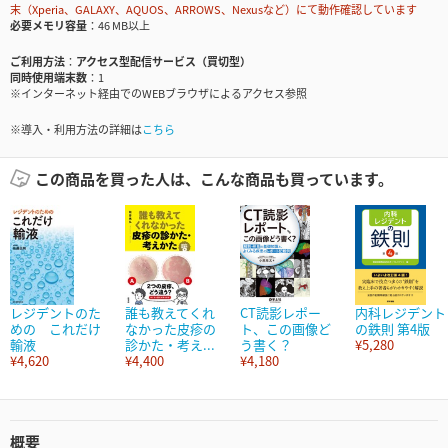
末（Xperia、GALAXY、AQUOS、ARROWS、Nexusなど）にて動作確認しています
必要メモリ容量
46 MB以上
ご利用方法
アクセス型配信サービス（買切型）
同時使用端末数
1
※インターネット経由でのWEBブラウザによるアクセス参照
※導入・利用方法の詳細は
こちら
この商品を買った人は、こんな商品も買っています。
レジデントのた
誰も教えてくれ
CT読影レポー
内科レジデント
めの これだけ
なかった皮疹の
ト、この画像ど
の鉄則 第4版
輸液
診かた・考え...
う書く？
¥5,280
¥4,620
¥4,400
¥4,180
概要