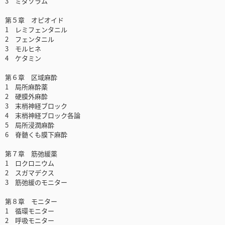
3 ミダゾラム
第５章 オピオイド
1 レミフェンタニル
2 フェンタニル
3 モルヒネ
4 ケタミン
第６章 区域麻酔
1 局所麻酔薬
2 硬膜外麻酔
3 末梢神経ブロック
4 末梢神経ブロック各論
5 局所浸潤麻酔
6 脊髄くも膜下麻酔
第７章 筋弛緩薬
1 ロクロニウム
2 スガマデクス
3 筋弛緩のモニター
第８章 モニター
1 循環モニター
2 呼吸モニター