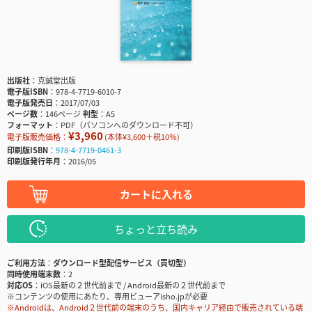
出版社
克誠堂出版
電子版ISBN
978-4-7719-6010-7
電子版発売日
2017/07/03
ページ数
146ページ
判型
A5
フォーマット
PDF（パソコンへのダウンロード不可）
¥3,960
電子版販売価格：
(本体¥3,600＋税10％)
印刷版ISBN
978-4-7719-0461-3
印刷版発行年月
2016/05
カートに入れる
ちょっと立ち読み
ご利用方法
ダウンロード型配信サービス（買切型）
同時使用端末数
2
対応OS
iOS最新の２世代前まで / Android最新の２世代前まで
※コンテンツの使用にあたり、専用ビューアisho.jpが必要
※Androidは、Android２世代前の端末のうち、国内キャリア経由で販売されている端