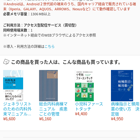
※Androidは、Android２世代前の端末のうち、国内キャリア経由で販売されている端
末（Xperia、GALAXY、AQUOS、ARROWS、Nexusなど）にて動作確認しています
必要メモリ容量
1306 MB以上
ご利用方法
アクセス型配信サービス（買切型）
同時使用端末数
1
※インターネット経由でのWEBブラウザによるアクセス参照
※導入・利用方法の詳細は
こちら
この商品を買った人は、こんな商品も買っています。
ジェネラリスト
総合内科病棟マ
小児科ファース
病棟指示と頻用
のための内科外
ニュアル 疾患
トタッチ
薬の使い方 決
来マニュアル...
ごとの管理
¥4,400
定版
¥6,600
¥6,160
¥4,950