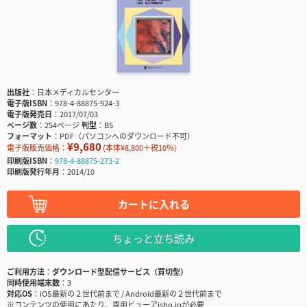
出版社
日本メディカルセンター
電子版ISBN
978-4-88875-924-3
電子版発売日
2017/07/03
ページ数
254ページ
判型
B5
フォーマット
PDF（パソコンへのダウンロード不可）
¥9,680
電子版販売価格：
(本体¥8,800＋税10％)
印刷版ISBN
978-4-88875-273-2
印刷版発行年月
2014/10
カートに入れる
ちょっと立ち読み
ご利用方法
ダウンロード型配信サービス（買切型）
同時使用端末数
3
対応OS
iOS最新の２世代前まで / Android最新の２世代前まで
※コンテンツの使用にあたり、専用ビューアisho.jpが必要