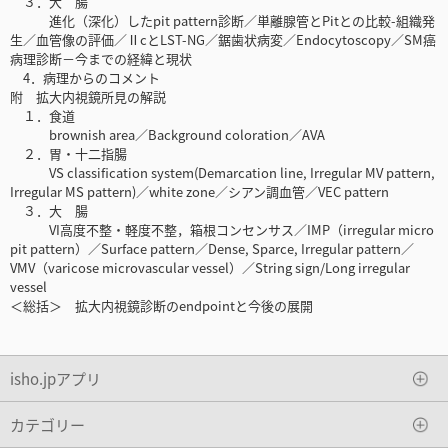
３．大 腸
進化（深化）したpit pattern診断／単離腺管とPitとの比較-組織発
生／血管像の評価／ⅡcとLST-NG／鋸歯状病変／Endocytoscopy／SM癌
病理診断－今までの経緯と現状
4．病理からのコメント
附 拡大内視鏡所見の解説
１．食道
brownish area／Background coloration／AVA
２．胃・十二指腸
VS classification system(Demarcation line, Irregular MV pattern,
Irregular MS pattern)／white zone／シアン調血管／VEC pattern
３．大 腸
VI高度不整・軽度不整，箱根コンセンサス／IMP（irregular micro
pit pattern）／Surface pattern／Dense, Sparce, Irregular pattern／
VMV（varicose microvascular vessel）／String sign/Long irregular
vessel
＜総括＞ 拡大内視鏡診断のendpointと今後の展開
isho.jpアプリ
カテゴリー