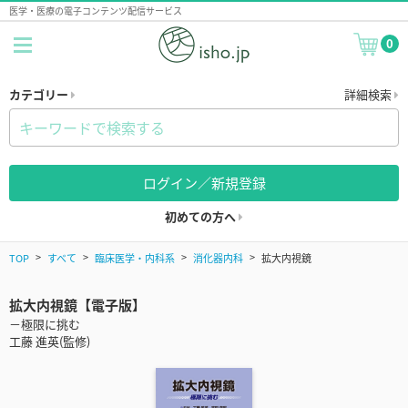
医学・医療の電子コンテンツ配信サービス
0
カテゴリー
詳細検索
ログイン／新規登録
初めての方へ
TOP
すべて
臨床医学・内科系
消化器内科
拡大内視鏡
拡大内視鏡【電子版】
－極限に挑む
工藤 進英(監修)