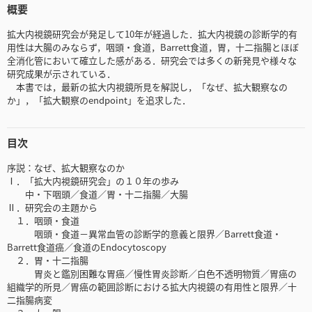
概要
拡大内視鏡研究会が発足して10年が経過した．拡大内視鏡の診断学的有
用性は大腸のみならず，咽頭・食道，Barrett食道，胃，十二指腸とほぼ
全消化管において確立した感がある．研究会では多くの新発見や様々な
研究成果が示されている．
本書では，最新の拡大内視鏡所見を解説し，「なぜ、拡大観察なの
か」，「拡大観察のendpoint」を追求した．
目次
序説：なぜ、拡大観察なのか
Ⅰ．「拡大内視鏡研究会」の１０年の歩み
中・下咽頭／食道／胃・十二指腸／大腸
Ⅱ．研究会の主題から
１．咽頭・食道
咽頭・食道－異常血管の診断学的意義と限界／Barrett食道・
Barrett食道癌／食道のEndocytoscopy
２．胃・十二指腸
胃炎と鑑別困難な胃癌／慢性胃炎診断／白色不透明物質／胃癌の
組織学的所見／胃癌の範囲診断における拡大内視鏡の有用性と限界／十
二指腸病変