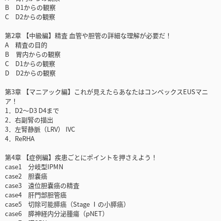
B D1からの観察
C D2からの観察
第2章 【中級編】精査 血管や胆管の詳細な理解が必要だ！
A 精査の目的
B 胃内からの観察
C D1からの観察
D D2からの観察
第3章 【マニアック編】これが見えたらあなたはコンベックスEUSマニ
ア！
1．D2～D3 D4まで
2．右副腎の描出
3．左腎静脈（LRV） IVC
4．ReRHA
第4章 【症例編】疾患ごとにポイントを押さえよう！
case1 分岐型IPMN
case2 胆嚢癌
case3 遠位胆嚢癌の精査
case4 肝門部胆管癌
case5 切除可能膵癌（Stage Ⅰの小膵癌）
case6 膵神経内分泌腫瘍（pNET）