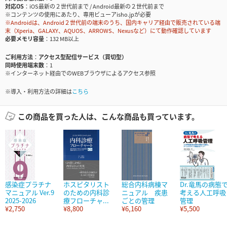
対応OS
iOS最新の２世代前まで / Android最新の２世代前まで
※コンテンツの使用にあたり、専用ビューアisho.jpが必要
※Androidは、Android２世代前の端末のうち、国内キャリア経由で販売されている端
末（Xperia、GALAXY、AQUOS、ARROWS、Nexusなど）にて動作確認しています
必要メモリ容量
132 MB以上
ご利用方法
アクセス型配信サービス（買切型）
同時使用端末数
1
※インターネット経由でのWEBブラウザによるアクセス参照
※導入・利用方法の詳細は
こちら
この商品を買った人は、こんな商品も買っています。
感染症プラチナ
ホスピタリスト
総合内科病棟マ
Dr.竜馬の病態
マニュアル Ver.9
のための内科診
ニュアル 疾患
考える人工呼吸
2025-2026
療フローチャ...
ごとの管理
管理
¥2,750
¥8,800
¥6,160
¥5,500