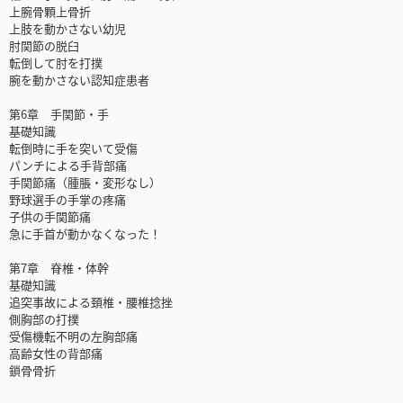
上腕骨顆上骨折
上肢を動かさない幼児
肘関節の脱臼
転倒して肘を打撲
腕を動かさない認知症患者
第6章 手関節・手
基礎知識
転倒時に手を突いて受傷
パンチによる手背部痛
手関節痛（腫脹・変形なし）
野球選手の手掌の疼痛
子供の手関節痛
急に手首が動かなくなった！
第7章 脊椎・体幹
基礎知識
追突事故による頚椎・腰椎捻挫
側胸部の打撲
受傷機転不明の左胸部痛
高齢女性の背部痛
鎖骨骨折