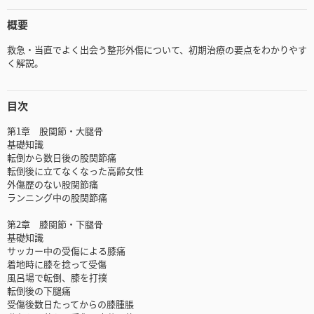
概要
救急・当直でよく出会う整形外傷について、初期治療の要点をわかりやす
く解説。
目次
第1章 股関節・大腿骨
基礎知識
転倒から数日後の股関節痛
転倒後に立てなくなった高齢女性
外傷歴のない股関節痛
ランニング中の股関節痛
第2章 膝関節・下腿骨
基礎知識
サッカー中の受傷による膝痛
着地時に膝を捻って受傷
風呂場で転倒、膝を打撲
転倒後の下腿痛
受傷後数日たってからの膝腫脹