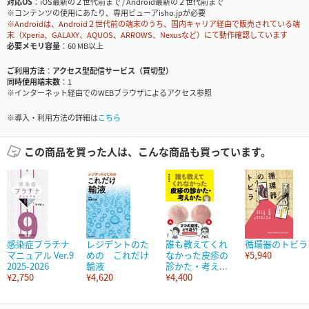
対応OS
iOS最新の２世代前まで / Android最新の２世代前まで
※コンテンツの使用にあたり、専用ビューアisho.jpが必要
※Androidは、Android２世代前の端末のうち、国内キャリア経由で販売されている端
末（Xperia、GALAXY、AQUOS、ARROWS、Nexusなど）にて動作確認しています
必要メモリ容量
60 MB以上
ご利用方法
アクセス型配信サービス（買切型）
同時使用端末数
1
※インターネット経由でのWEBブラウザによるアクセス参照
※導入・利用方法の詳細は
こちら
この商品を買った人は、こんな商品も買っています。
感染症プラチナ
レジデントのた
誰も教えてくれ
循環器のトビラ
マニュアル Ver.9
めの これだけ
なかった皮疹の
¥5,940
2025-2026
輸液
診かた・考え...
¥2,750
¥4,620
¥4,400