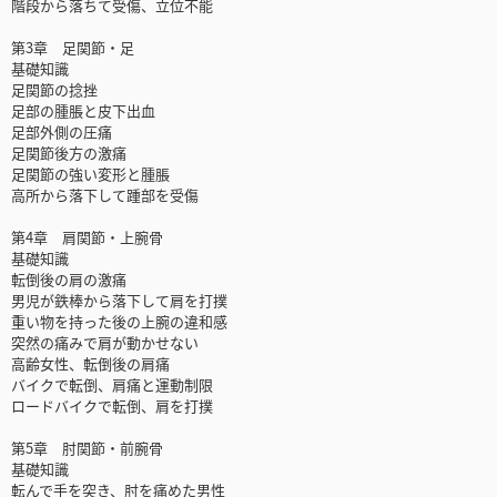
階段から落ちて受傷、立位不能
第3章 足関節・足
基礎知識
足関節の捻挫
足部の腫脹と皮下出血
足部外側の圧痛
足関節後方の激痛
足関節の強い変形と腫脹
高所から落下して踵部を受傷
第4章 肩関節・上腕骨
基礎知識
転倒後の肩の激痛
男児が鉄棒から落下して肩を打撲
重い物を持った後の上腕の違和感
突然の痛みで肩が動かせない
高齢女性、転倒後の肩痛
バイクで転倒、肩痛と運動制限
ロードバイクで転倒、肩を打撲
第5章 肘関節・前腕骨
基礎知識
転んで手を突き、肘を痛めた男性