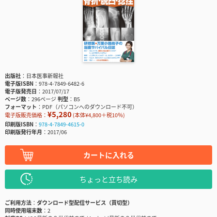
出版社
日本医事新報社
電子版ISBN
978-4-7849-6482-6
電子版発売日
2017/07/17
ページ数
296ページ
判型
B5
フォーマット
PDF（パソコンへのダウンロード不可）
¥5,280
電子版販売価格：
(本体¥4,800＋税10％)
印刷版ISBN
978-4-7849-4615-0
印刷版発行年月
2017/06
カートに入れる
ちょっと立ち読み
ご利用方法
ダウンロード型配信サービス（買切型）
同時使用端末数
2