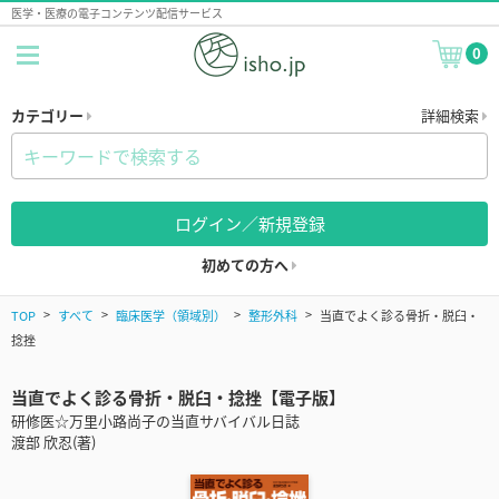
医学・医療の電子コンテンツ配信サービス
0
カテゴリー
詳細検索
ログイン／新規登録
初めての方へ
TOP
すべて
臨床医学（領域別）
整形外科
当直でよく診る骨折・脱臼・
捻挫
当直でよく診る骨折・脱臼・捻挫【電子版】
研修医☆万里小路尚子の当直サバイバル日誌
渡部 欣忍(著)