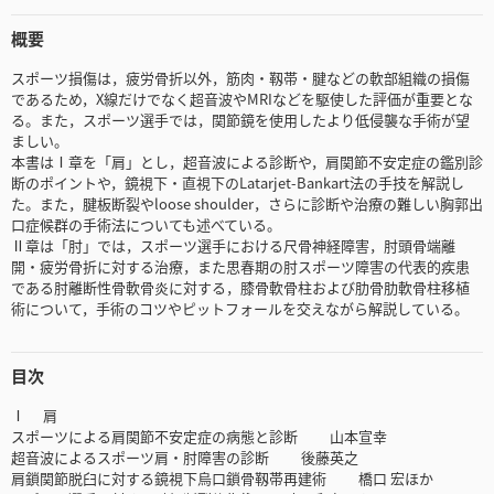
概要
スポーツ損傷は，疲労骨折以外，筋肉・靱帯・腱などの軟部組織の損傷
であるため，X線だけでなく超音波やMRIなどを駆使した評価が重要とな
る。また，スポーツ選手では，関節鏡を使用したより低侵襲な手術が望
ましい。
本書はⅠ章を「肩」とし，超音波による診断や，肩関節不安定症の鑑別診
断のポイントや，鏡視下・直視下のLatarjet-Bankart法の手技を解説し
た。また，腱板断裂やloose shoulder，さらに診断や治療の難しい胸郭出
口症候群の手術法についても述べている。
Ⅱ章は「肘」では，スポーツ選手における尺骨神経障害，肘頭骨端離
開・疲労骨折に対する治療，また思春期の肘スポーツ障害の代表的疾患
である肘離断性骨軟骨炎に対する，膝骨軟骨柱および肋骨肋軟骨柱移植
術について，手術のコツやピットフォールを交えながら解説している。
目次
Ⅰ 肩
スポーツによる肩関節不安定症の病態と診断 山本宣幸
超音波によるスポーツ肩・肘障害の診断 後藤英之
肩鎖関節脱臼に対する鏡視下烏口鎖骨靱帯再建術 橋口 宏ほか