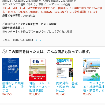
対応OS
iOS最新の２世代前まで / Android最新の２世代前まで
※コンテンツの使用にあたり、専用ビューアisho.jpが必要
※Androidは、Android２世代前の端末のうち、国内キャリア経由で販売されている端
末（Xperia、GALAXY、AQUOS、ARROWS、Nexusなど）にて動作確認しています
必要メモリ容量
70 MB以上
ご利用方法
アクセス型配信サービス（買切型）
同時使用端末数
1
※インターネット経由でのWEBブラウザによるアクセス参照
※導入・利用方法の詳細は
こちら
この商品を買った人は、こんな商品も買っています。
病棟指示と頻用
骨折 プレート
関節外科 基礎
ここからはじめ
薬の使い方 決
治療マイスター
と臨床 Vol.38
る！神経伝導検
定版
改訂第2版
No.10
査・筋電図ナビ
¥4,950
¥19,800
¥2,640
¥3,850