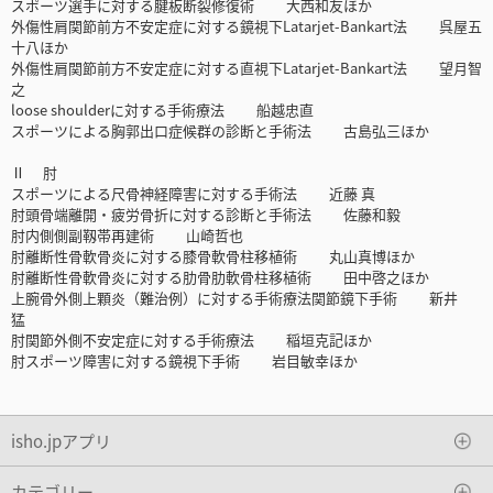
スポーツ選手に対する腱板断裂修復術 大西和友ほか
外傷性肩関節前方不安定症に対する鏡視下Latarjet-Bankart法 呉屋五
十八ほか
外傷性肩関節前方不安定症に対する直視下Latarjet-Bankart法 望月智
之
loose shoulderに対する手術療法 船越忠直
スポーツによる胸郭出口症候群の診断と手術法 古島弘三ほか
Ⅱ 肘
スポーツによる尺骨神経障害に対する手術法 近藤 真
肘頭骨端離開・疲労骨折に対する診断と手術法 佐藤和毅
肘内側側副靱帯再建術 山崎哲也
肘離断性骨軟骨炎に対する膝骨軟骨柱移植術 丸山真博ほか
肘離断性骨軟骨炎に対する肋骨肋軟骨柱移植術 田中啓之ほか
上腕骨外側上顆炎（難治例）に対する手術療法関節鏡下手術 新井
猛
肘関節外側不安定症に対する手術療法 稲垣克記ほか
肘スポーツ障害に対する鏡視下手術 岩目敏幸ほか
isho.jpアプリ
カテゴリー