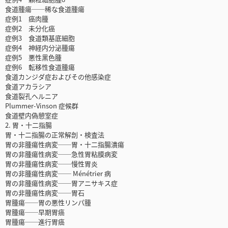
食道腫瘍──稀な食道腫瘍
症例1 癌肉腫
症例2 未分化癌
症例3 食道類基底細胞
症例4 神経内分泌腫瘍
症例5 悪性黒色腫
症例6 転移性食道腫瘍
食道カンジダ症およびその他感染症
食道アカラシア
食道裂孔ヘルニア
Plummer-Vinson 症候群
食道壁内偽憩室症
2. 胃・十二指腸
胃・十二指腸の正常解剖・検査法
胃の非腫瘍性病変──胃・十二指腸潰瘍
胃の非腫瘍性病変──急性胃粘膜病変
胃の非腫瘍性病変──慢性胃炎
胃の非腫瘍性病変── Ménétrier 病
胃の非腫瘍性病変──胃アニサキス症
胃の非腫瘍性病変──胃石
胃腫瘍──胃の悪性リンパ腫
胃腫瘍──早期胃癌
胃腫瘍──進行胃癌