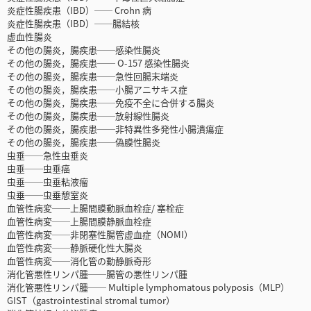
炎症性腸疾患（IBD）── Crohn 病
炎症性腸疾患（IBD）──腸結核
虚血性腸炎
その他の腸炎，腸疾患──感染性腸炎
その他の腸炎，腸疾患── O-157 感染性腸炎
その他の腸炎，腸疾患──急性回腸末端炎
その他の腸炎，腸疾患──小腸アニサキス症
その他の腸炎，腸疾患──免疫不全に合併する腸炎
その他の腸炎，腸疾患──放射線性腸炎
その他の腸炎，腸疾患──非特異性多発性小腸潰瘍症
その他の腸炎，腸疾患──偽膜性腸炎
虫垂──急性虫垂炎
虫垂──虫垂癌
虫垂──虫垂粘液瘤
虫垂──虫垂憩室炎
血管性病変──上腸間膜動脈血栓症/ 塞栓症
血管性病変──上腸間膜静脈血栓症
血管性病変──非閉塞性腸管虚血症（NOMI）
血管性病変──静脈硬化性大腸炎
血管性病変──消化管の動静脈奇形
消化管悪性リンパ腫──腸管の悪性リンパ腫
消化管悪性リンパ腫── Multiple lymphomatous polyposis（MLP）
GIST（gastrointestinal stromal tumor）