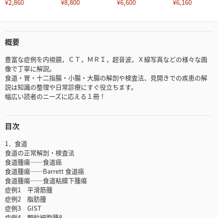
¥2,860
¥8,800
¥6,600
¥6,160
概要
豊富な症例を内視鏡，ＣＴ，ＭＲＩ，超音波，Ｘ線写真などの様々な画
像で丁寧に解説。
食道・胃・十二指腸・小腸・大腸の解剖や検査法、見開きでの疾患の解
説は知識の整理や日常診療にすぐ役立ちます。
幅広い読者のニーズに応える１冊！
目次
1．食道
食道の正常解剖・検査法
食道腫瘍──食道癌
食道腫瘍──Barrett 食道癌
食道腫瘍──食道粘膜下腫瘍
症例1 平滑筋腫
症例2 脂肪腫
症例3 GIST
症例4 顆粒細胞腫8