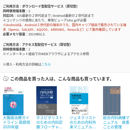
ご利用方法
ダウンロード型配信サービス（買切型）
同時使用端末数
2
対応OS
iOS最新の２世代前まで / Android最新の２世代前まで
※コンテンツの使用にあたり、専用ビューアisho.jpが必要
※Androidは、Android２世代前の端末のうち、国内キャリア経由で販売されている端
末（Xperia、GALAXY、AQUOS、ARROWS、Nexusなど）にて動作確認しています
必要メモリ容量
292 MB以上
ご利用方法
アクセス型配信サービス（買切型）
同時使用端末数
1
※インターネット経由でのWEBブラウザによるアクセス参照
※導入・利用方法の詳細は
こちら
この商品を買った人は、こんな商品も買っています。
大腸癌治療ガイ
ホスピタリスト
ジェネラリスト
総合内科病棟マ
ドライン 医師用
のための内科診
のための内科外
ニュアル 疾患
2026年版
療フローチャ...
来マニュアル...
ごとの管理