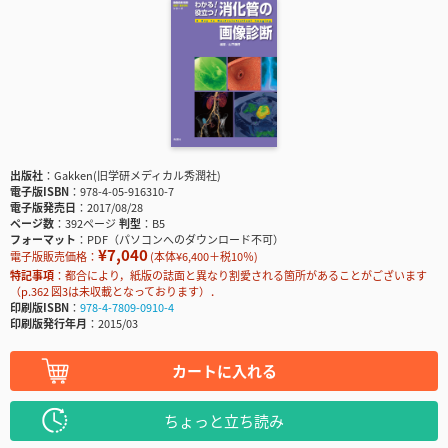
出版社
Gakken(旧学研メディカル秀潤社)
電子版ISBN
978-4-05-916310-7
電子版発売日
2017/08/28
ページ数
392ページ
判型
B5
フォーマット
PDF（パソコンへのダウンロード不可）
¥7,040
電子版販売価格：
(本体¥6,400＋税10％)
特記事項
都合により，紙版の誌面と異なり割愛される箇所があることがございます
（p.362 図3は未収載となっております）．
印刷版ISBN
978-4-7809-0910-4
印刷版発行年月
2015/03
カートに入れる
ちょっと立ち読み