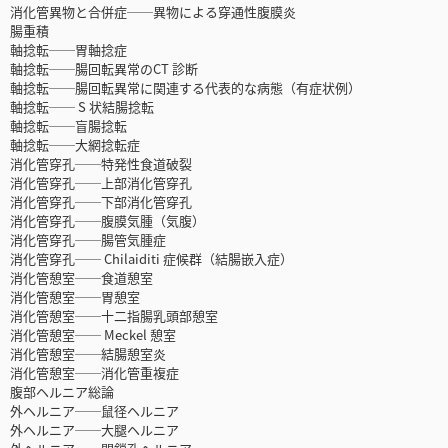
消化管異物と合併症──異物による穿通性腹膜炎
腸重積
軸捻転──胃軸捻症
軸捻転──腸回転異常のCT 診断
軸捻転──腸回転異常に関連する代表的な病態（有症状例）
軸捻転── S 状結腸捻転
軸捻転──盲腸捻転
軸捻転──大網捻転症
消化管穿孔──特発性食道破裂
消化管穿孔──上部消化管穿孔
消化管穿孔──下部消化管穿孔
消化管穿孔──腹膜気腫（気腹）
消化管穿孔──腸管気腫症
消化管穿孔── Chilaiditi 症候群（結腸嵌入症）
消化管憩室──食道憩室
消化管憩室──胃憩室
消化管憩室──十二指腸乳頭部憩室
消化管憩室── Meckel 憩室
消化管憩室──結腸憩室炎
消化管憩室──消化管重複症
腹部ヘルニア総論
外ヘルニア──鼠径ヘルニア
外ヘルニア──大腿ヘルニア