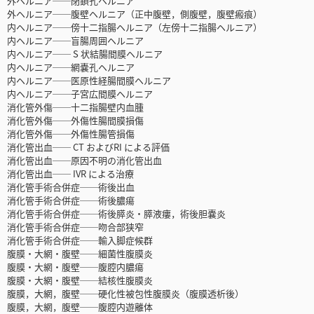
外ヘルニア──閉鎖孔ヘルニア
外ヘルニア──腹壁ヘルニア（正中腹壁，側腹壁，腹壁瘢痕）
内ヘルニア──傍十二指腸ヘルニア（左傍十二指腸ヘルニア）
内ヘルニア──盲腸周囲ヘルニア
内ヘルニア── S 状結腸間膜ヘルニア
内ヘルニア──網嚢孔ヘルニア
内ヘルニア──医原性経腸間膜ヘルニア
内ヘルニア──子宮広間膜ヘルニア
消化管外傷──十二指腸壁内血腫
消化管外傷──外傷性腸間膜損傷
消化管外傷──外傷性腸管損傷
消化管出血── CT およびRI による評価
消化管出血──原因不明の消化管出血
消化管出血── IVR による治療
消化管手術合併症──術後出血
消化管手術合併症──術後膿瘍
消化管手術合併症──術後膵炎・膵液瘻，術後胆嚢炎
消化管手術合併症──吻合部狭窄
消化管手術合併症──輸入脚症候群
腹膜・大網・腹壁──細菌性腹膜炎
腹膜・大網・腹壁──腹腔内膿瘍
腹膜・大網・腹壁──結核性腹膜炎
腹膜，大網，腹壁──硬化性被包性腹膜炎（腹膜透析後）
腹膜，大網，腹壁──腹腔内遊離体