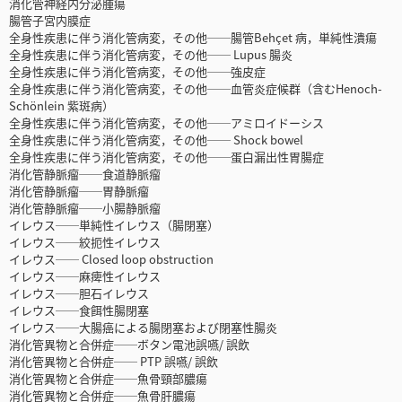
消化管神経内分泌腫瘍
腸管子宮内膜症
全身性疾患に伴う消化管病変，その他──腸管Behçet 病，単純性潰瘍
全身性疾患に伴う消化管病変，その他── Lupus 腸炎
全身性疾患に伴う消化管病変，その他──強皮症
全身性疾患に伴う消化管病変，その他──血管炎症候群（含むHenoch-
Schönlein 紫斑病）
全身性疾患に伴う消化管病変，その他──アミロイドーシス
全身性疾患に伴う消化管病変，その他── Shock bowel
全身性疾患に伴う消化管病変，その他──蛋白漏出性胃腸症
消化管静脈瘤──食道静脈瘤
消化管静脈瘤──胃静脈瘤
消化管静脈瘤──小腸静脈瘤
イレウス──単純性イレウス（腸閉塞）
イレウス──絞扼性イレウス
イレウス── Closed loop obstruction
イレウス──麻痺性イレウス
イレウス──胆石イレウス
イレウス──食餌性腸閉塞
イレウス──大腸癌による腸閉塞および閉塞性腸炎
消化管異物と合併症──ボタン電池誤嚥/ 誤飲
消化管異物と合併症── PTP 誤嚥/ 誤飲
消化管異物と合併症──魚骨頸部膿瘍
消化管異物と合併症──魚骨肝膿瘍