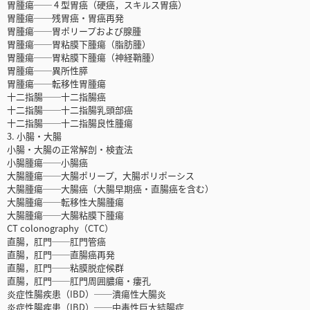
胃腫瘍── 4 型胃癌（硬癌，スキルス胃癌）
胃腫瘍──残胃癌・胃癌再発
胃腫瘍──胃ポリープおよび腺腫
胃腫瘍──胃粘膜下腫瘍（脂肪腫）
胃腫瘍──胃粘膜下腫瘍（神経鞘腫）
胃腫瘍──異所性膵
胃腫瘍──転移性胃腫瘍
十二指腸──十二指腸癌
十二指腸──十二指腸乳頭部癌
十二指腸──十二指腸良性腫瘍
3. 小腸・大腸
小腸・大腸の正常解剖・検査法
小腸腫瘍──小腸癌
大腸腫瘍──大腸ポリープ，大腸ポリポーシス
大腸腫瘍──大腸癌（大腸早期癌・直腸癌を含む）
大腸腫瘍──転移性大腸腫瘍
大腸腫瘍──大腸粘膜下腫瘍
CT colonography（CTC）
直腸，肛門──肛門管癌
直腸，肛門──直腸癌再発
直腸，肛門──粘膜脱症候群
直腸，肛門──肛門周囲膿瘍・瘻孔
炎症性腸疾患（IBD）──潰瘍性大腸炎
炎症性腸疾患（IBD）──中毒性巨大結腸症