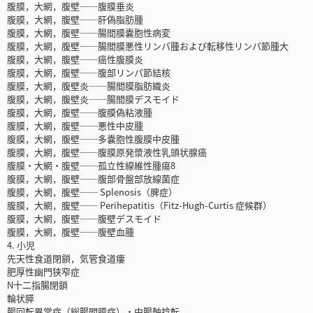
腹膜，大網，腹壁──腹膜垂炎
腹膜，大網，腹壁──肝偽脂肪腫
腹膜，大網，腹壁──腸間膜嚢胞性病変
腹膜，大網，腹壁──腸間膜悪性リンパ腫および転移性リンパ節腫大
腹膜，大網，腹壁──癌性腹膜炎
腹膜，大網，腹壁──腹部リンパ節結核
腹膜，大網，腹壁炎──腸間膜脂肪織炎
腹膜，大網，腹壁炎──腸間膜デスモイド
腹膜，大網，腹壁──腹膜偽粘液腫
腹膜，大網，腹壁──悪性中皮腫
腹膜，大網，腹壁──多嚢胞性腹膜中皮腫
腹膜，大網，腹壁──腹膜原発漿液性乳頭状腺癌
腹膜・大網・腹壁──孤立性線維性腫瘍8
腹膜，大網，腹壁──腹部骨盤部放線菌症
腹膜，大網，腹壁── Splenosis（脾症）
腹膜，大網，腹壁── Perihepatitis（Fitz-Hugh-Curtis 症候群）
腹膜，大網，腹壁──腹壁デスモイド
腹膜，大網，腹壁──腹壁血腫
4. 小児
先天性食道閉鎖，気管食道瘻
肥厚性幽門狭窄症
N十二指腸閉鎖
輪状膵
腸回転異常症（総腸間膜症）・中腸軸捻転