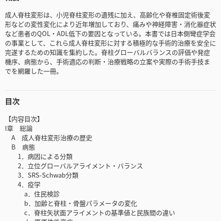
成人脊柱変形は、小児脊柱変形の遺残に加え、高齢化や脊椎固定術後変
形などの変性変化により近年増加しており、痛みや神経障害・消化器症状
など患者のQOL・ADL低下の要因となっている。本書では日本側彎症学会
の事業として、これら成人脊柱変形に対する積極的な手術的治療を安全に
完遂するための知識を集約した。脊柱グローバルバランスの評価や発症
機序、病態から、手術適応の判断・治療戦略の立案や実際の手術手技ま
でを網羅した一冊。
目次
【内容目次】
I章 総論
A 成人脊柱変形治療の歴史
B 病態
1．病因による分類
2．立位グローバルアライメント・バランス
3．SRS-Schwab分類
4．疫学
a．住民検診
b．加齢と脊柱・骨盤パラメータの変化
c．脊柱矢状面アライメントの基準値と民族間の違い