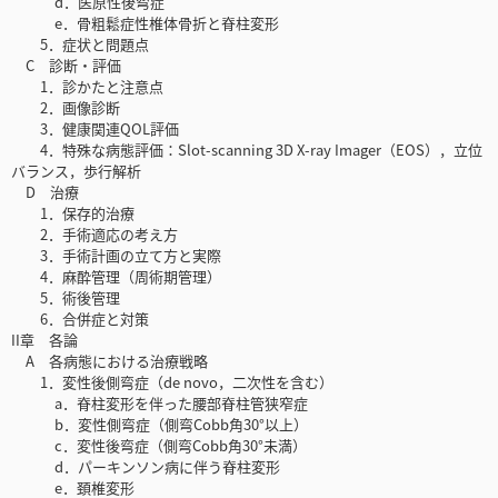
d．医原性後弯症
e．骨粗鬆症性椎体骨折と脊柱変形
5．症状と問題点
C 診断・評価
1．診かたと注意点
2．画像診断
3．健康関連QOL評価
4．特殊な病態評価：Slot-scanning 3D X-ray Imager（EOS），立位
バランス，歩行解析
D 治療
1．保存的治療
2．手術適応の考え方
3．手術計画の立て方と実際
4．麻酔管理（周術期管理）
5．術後管理
6．合併症と対策
II章 各論
A 各病態における治療戦略
1．変性後側弯症（de novo，二次性を含む）
a．脊柱変形を伴った腰部脊柱管狭窄症
b．変性側弯症（側弯Cobb角30°以上）
c．変性後弯症（側弯Cobb角30°未満）
d．パーキンソン病に伴う脊柱変形
e．頚椎変形