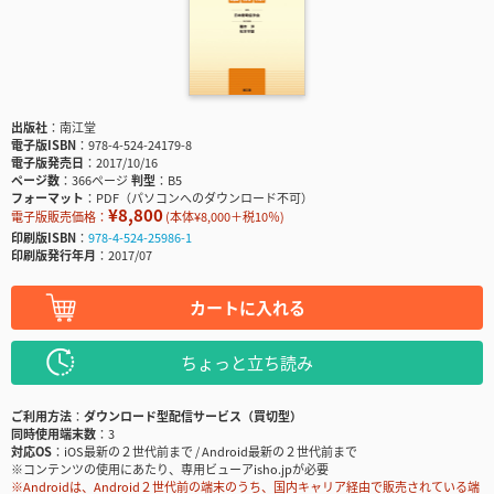
出版社
南江堂
電子版ISBN
978-4-524-24179-8
電子版発売日
2017/10/16
ページ数
366ページ
判型
B5
フォーマット
PDF（パソコンへのダウンロード不可）
¥8,800
電子版販売価格：
(本体¥8,000＋税10％)
印刷版ISBN
978-4-524-25986-1
印刷版発行年月
2017/07
カートに入れる
ちょっと立ち読み
ご利用方法
ダウンロード型配信サービス（買切型）
同時使用端末数
3
対応OS
iOS最新の２世代前まで / Android最新の２世代前まで
※コンテンツの使用にあたり、専用ビューアisho.jpが必要
※Androidは、Android２世代前の端末のうち、国内キャリア経由で販売されている端