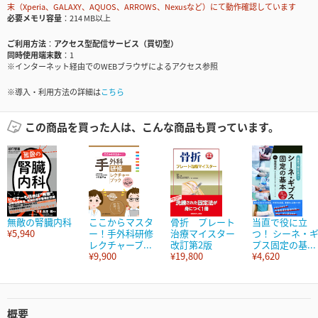
末（Xperia、GALAXY、AQUOS、ARROWS、Nexusなど）にて動作確認しています
必要メモリ容量
214 MB以上
ご利用方法
アクセス型配信サービス（買切型）
同時使用端末数
1
※インターネット経由でのWEBブラウザによるアクセス参照
※導入・利用方法の詳細は
こちら
この商品を買った人は、こんな商品も買っています。
無敵の腎臓内科
ここからマスタ
骨折 プレート
当直で役に立
¥5,940
ー！手外科研修
治療マイスター
つ！ シーネ・
レクチャーブ...
改訂第2版
プス固定の基...
¥9,900
¥19,800
¥4,620
概要