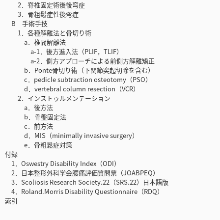
2．脊椎固定術後後弯症
3．骨粗鬆症性後弯症
B 手術手技
1．各種解離法と骨切り術
a．椎間解離法
a-1．後方進入法（PLIF，TLIF）
a-2．側方アプローチによる前側方解離矯正
b．Ponte骨切り術（下関節突起切除を含む）
c．pedicle subtraction osteotomy（PSO）
d．vertebral column resection（VCR）
2．インストゥルメンテーション
a．後方法
b．骨盤固定法
c．前方法
d．MIS（minimally invasive surgery）
e．骨粗鬆症対策
付録
1．Oswestry Disability Index（ODI）
2．日本整形外科学会腰痛評価質問票（JOABPEQ）
3．Scoliosis Research Society.22（SRS.22）日本語版
4．Roland.Morris Disability Questionnaire（RDQ）
索引