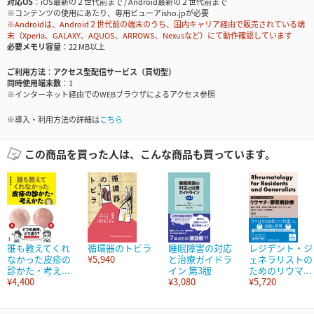
対応OS
iOS最新の２世代前まで / Android最新の２世代前まで
※コンテンツの使用にあたり、専用ビューアisho.jpが必要
※Androidは、Android２世代前の端末のうち、国内キャリア経由で販売されている端
末（Xperia、GALAXY、AQUOS、ARROWS、Nexusなど）にて動作確認しています
必要メモリ容量
22 MB以上
ご利用方法
アクセス型配信サービス（買切型）
同時使用端末数
1
※インターネット経由でのWEBブラウザによるアクセス参照
※導入・利用方法の詳細は
こちら
この商品を買った人は、こんな商品も買っています。
誰も教えてくれ
循環器のトビラ
睡眠障害の対応
レジデント・ジ
なかった皮疹の
¥5,940
と治療ガイドラ
ェネラリストの
診かた・考え...
イン 第3版
ためのリウマ...
¥4,400
¥3,080
¥5,720