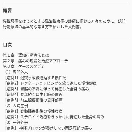
概要
慢性腰痛をはじめとする難治性疼痛の診療に携わる方々のために、認知
行動療法の基本的な考え方を紹介した入門書。
目次
第１章 認知行動療法とは
第２章 痛みの理論と治療アプローチ
第３章 ケーススタディ
（1）専門外来
［症例1］追突事故後遷延する慢性痛
［症例2］ドクターショッピングを繰り返した慢性頭痛
［症例3］胃腸の不調に伴って発症した全身の痛み
［症例4］長年続く口中と腕の痛み
［症例5］前立腺癌術後の鼠径部痛
（2）入院症例
［症例1］脊髄腫瘍術後の慢性腰痛
［症例2］ステロイド治療をきっかけに発症した全身の痛み
（3）一般外来
［症例］ 神経ブロックが奏効しない両足底部の痛み