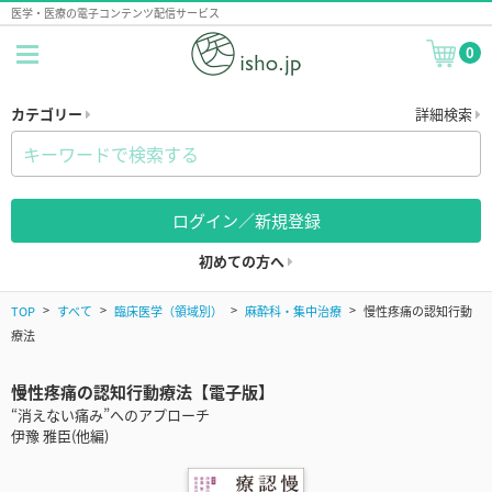
医学・医療の電子コンテンツ配信サービス
0
カテゴリー
詳細検索
ログイン／新規登録
初めての方へ
TOP
すべて
臨床医学（領域別）
麻酔科・集中治療
慢性疼痛の認知行動
療法
慢性疼痛の認知行動療法【電子版】
“消えない痛み”へのアプローチ
伊豫 雅臣(他編)