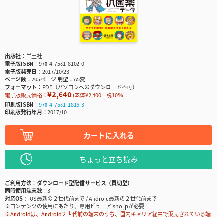
出版社
羊土社
電子版ISBN
978-4-7581-8102-0
電子版発売日
2017/10/23
ページ数
205ページ
判型
A5変
フォーマット
PDF（パソコンへのダウンロード不可）
¥2,640
電子版販売価格：
(本体¥2,400＋税10％)
印刷版ISBN
978-4-7581-1816-3
印刷版発行年月
2017/10
カートに入れる
ちょっと立ち読み
ご利用方法
ダウンロード型配信サービス（買切型）
同時使用端末数
3
対応OS
iOS最新の２世代前まで / Android最新の２世代前まで
※コンテンツの使用にあたり、専用ビューアisho.jpが必要
※Androidは、Android２世代前の端末のうち、国内キャリア経由で販売されている端