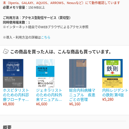
末（Xperia、GALAXY、AQUOS、ARROWS、Nexusなど）にて動作確認しています
必要メモリ容量
150 MB以上
ご利用方法
アクセス型配信サービス（買切型）
同時使用端末数
1
※インターネット経由でのWEBブラウザによるアクセス参照
※導入・利用方法の詳細は
こちら
この商品を買った人は、こんな商品も買っています。
ホスピタリスト
ジェネラリスト
総合内科病棟マ
内科レジデント
のための内科診
のための内科外
ニュアル 疾患
の鉄則 第4版
療フローチャ...
来マニュアル...
ごとの管理
¥5,280
¥8,800
¥6,600
¥6,160
概要