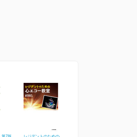
 第7版
レジデントのための心エコ