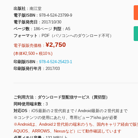
出版社
南江堂
電子版ISBN
978-4-524-23799-9
電子版発売日
2017/10/30
ページ数
186ページ
判型
A5
フォーマット
PDF（パソコンへのダウンロード不可）
¥2,750
電子版販売価格：
(本体¥2,500＋税10％)
印刷版ISBN
978-4-524-25423-1
印刷版発行年月
2017/03
ご利用方法
ダウンロード型配信サービス（買切型）
同時使用端末数
3
対応OS
iOS最新の２世代前まで / Android最新の２世代前まで
※コンテンツの使用にあたり、専用ビューアisho.jpが必要
※Androidは、Android２世代前の端末のうち、国内キャリア経由で販
AQUOS、ARROWS、Nexusなど）にて動作確認しています
必要メモリ容量
132 MB以上