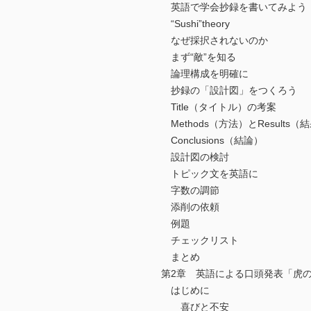
英語で学会抄録を書いてみよう
“Sushi”theory
なぜ採択されないのか
まず“敵”を知る
論理構成を明確に
抄録の「設計図」をつくろう
Title（タイトル）の考案
Methods（方法）とResults（
Conclusions（結論）
設計図の検討
トピック文を英語に
字数の調節
添削の依頼
例題
チェックリスト
まとめ
第2章 英語による口頭発表「虎
はじめに
喜びと不安