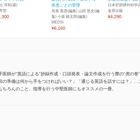
松 淳和(著)
疾患ごとの管理
日本肝胆膵外科学会
芳堂
金原出版
筒泉 貴彦(編集) 山田 悠史(編
,300
¥4,290
集) 小坂 鎮太郎(編集)
MEDSI
¥6,160
医師が“英語による”抄録作成・口頭発表・論文作成を行う際の“虎の巻
前の準備は何から手をつければいい？」「通じる英語を話すには？」…
もちろんのこと、指導を行う中堅医師にもオススメの一冊。