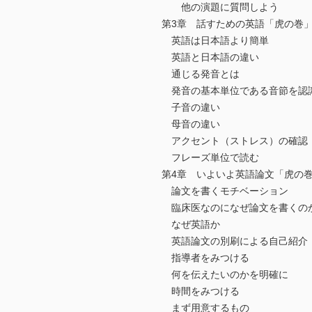
他の演題に質問しよう
第3章 話すための英語「虎の巻
英語は日本語より簡単
英語と日本語の違い
通じる発音とは
発音の基本単位である音節を認
子音の違い
母音の違い
アクセント（ストレス）の確認
フレーズ単位で読む
第4章 いよいよ英語論文「虎の
論文を書くモチベーション
臨床医なのになぜ論文を書くの
なぜ英語か
英語論文の別刷による自己紹介
指導者をみつける
何を伝えたいのかを明確に
時間をみつける
まず用意するもの