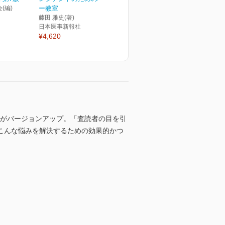
(編)
ー教室
藤田 雅史(著)
日本医事新報社
¥4,620
”がバージョンアップ。「査読者の目を引
こんな悩みを解決するための効果的かつ