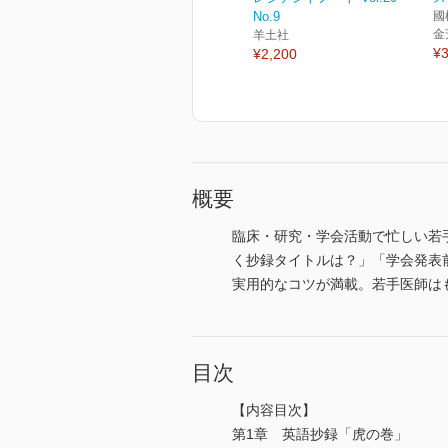
No.9
國
金
羊土社
¥3
¥2,200
概要
臨床・研究・学会活動で忙しい若手
く抄録タイトルは？」「学会発表
実用的なコツが満載。若手医師は
目次
【内容目次】
第1章 英語抄録「虎の巻」