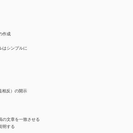
の作成
はシンプルに
I，利益相反）の開示
の文章を一致させる
説明する