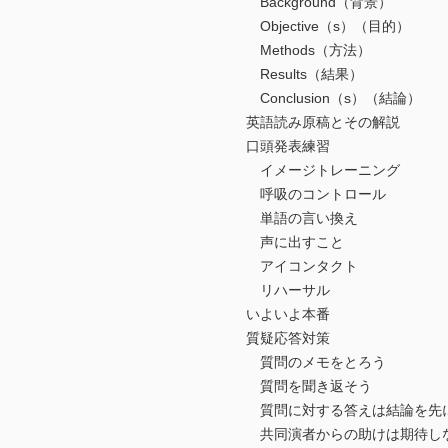
Background（背景）
Objective（s）（目的）
Methods（方法）
Results（結果）
Conclusion（s）（結論）
英語読み原稿とその解説
口頭発表練習
イメージトレーニング
呼吸のコントロール
単語の言い換え
声に出すこと
アイコンタクト
リハーサル
いよいよ本番
質疑応答対策
質問のメモをとろう
質問を聞き返そう
質問に対する答えは結論を先
共同演者からの助けは期待し