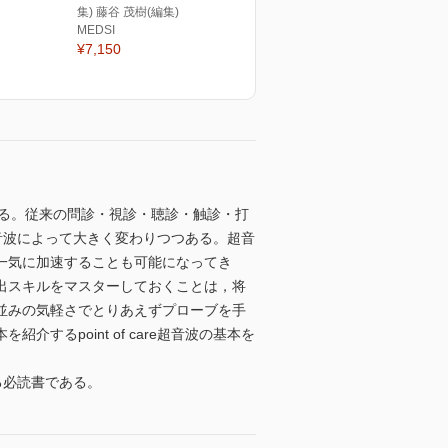
集) 藤谷 茂樹(編集)
MEDSI
¥7,150
れる。従来の問診・視診・聴診・触診・打
e超音波によって大きく変わりつつある。超音
一気に加速することも可能になってき
出スキルをマスターしておくことは，将
並みの気軽さでとりあえずプローブを手
るpoint of care超音波の基本を
べる必読書である。