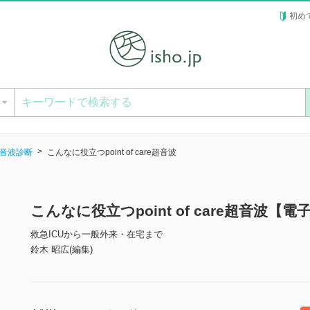
初め
ー
音波診断
こんなに役立つpoint of care超音波
こんなに役立つpoint of care超音波【電
救急ICUから一般外来・在宅まで
鈴木 昭広(編集)