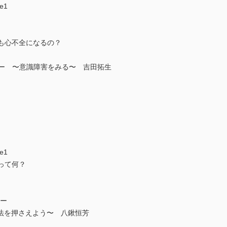
e1
でも心不全になるの？
コー 〜意識障害をみる〜 吉田拓生
e1
ジって何？
コー
法を押さえよう〜 八鍬恒芳