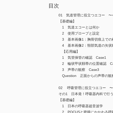
目次
01 気道管理に役立つエコー 
【基礎編】
1 気道エコーとは何か
2 使用プローブと設定
3 基本画像1：胸骨切痕上での
4 基本画像2：頸部気道の矢状
【応用編】
1 気管挿管の確認 Case1
2 輪状甲状靱帯の位置確認 Ca
3 声帯の観察 Case3
Question 正面からの声帯の
02 呼吸管理に役立つエコー 
その1 日本発！呼吸器内科で行
【基礎編】
1 日本の呼吸器超音波学
2 POCUSと密接にかかわる呼