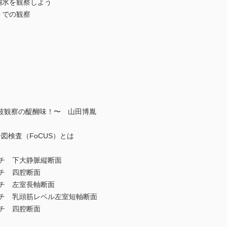
胸水を観察しよう
トでの観察
波観察の醍醐味！〜 山田博胤
検査（FoCUS）とは
チ 下大静脈縦断面
チ 四腔断面
チ 左室長軸断面
チ 乳頭筋レベル左室短軸断面
チ 四腔断面