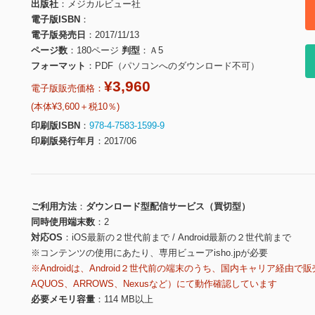
出版社
メジカルビュー社
電子版ISBN
電子版発売日
2017/11/13
ページ数
180ページ
判型
Ａ5
フォーマット
PDF（パソコンへのダウンロード不可）
¥3,960
電子版販売価格：
(本体¥3,600＋税10％)
印刷版ISBN
978-4-7583-1599-9
印刷版発行年月
2017/06
ご利用方法
ダウンロード型配信サービス（買切型）
同時使用端末数
2
対応OS
iOS最新の２世代前まで / Android最新の２世代前まで
※コンテンツの使用にあたり、専用ビューアisho.jpが必要
※Androidは、Android２世代前の端末のうち、国内キャリア経由で販
AQUOS、ARROWS、Nexusなど）にて動作確認しています
必要メモリ容量
114 MB以上