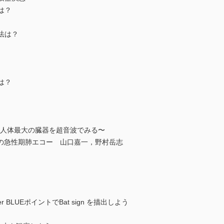
は？
算法は？
は？
〜人体最大の臓器を超音波でみる〜
の急性期肺エコー 山口嘉一，野村岳志
r BLUEポイントでBat sign を描出しよう