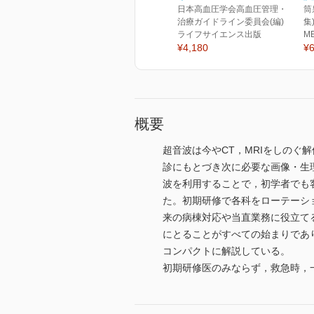
日本高血圧学会高血圧管理・
筒
治療ガイドライン委員会(編)
集
ライフサイエンス出版
M
¥4,180
¥6
概要
超音波は今やCT，MRIをしの
診にもとづき次に必要な画像・生理学
波を利用することで，初学者でも
た。初期研修で各科をローテーシ
来の病棟対応や当直業務に役立て
にとることがすべての始まりであり，
コンパクトに解説している。
初期研修医のみならず，救急時，一般