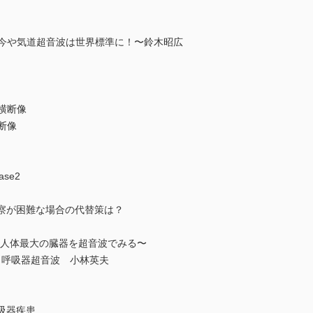
〜今や気道超音波は世界標準に！〜鈴木昭広
横断像
断像
se2
観察が困難な場合の代替策は？
〜人体最大の臓器を超音波でみる〜
う呼吸器超音波 小林英夫
吸器疾患