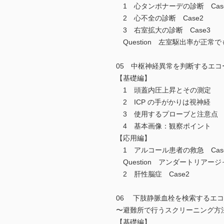
1 心タンポナーデの診断 Cas
2 心不全の診断 Case2
3 右室拡大の診断 Case3
Question 左室駆出率が正常
05 中枢神経異常を判断するエ
【基礎編】
1 頭蓋内圧上昇とその測定
2 ICP の手がかりは視神経
3 使用するプローブと注意点
4 基本画像：観察ポイント
【応用編】
1 アルコール患者の救急 Cas
Question アンダートリアー
2 肝性脳症 Case2
06 下肢静脈血栓を検索するエ
〜避難所で行うスクリーニング方
【基礎編】