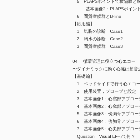
5 PLAPSポイントで横隔膜と
基本画像2：PLAPSポイン
6 間質症候群とB-line
【応用編】
1 気胸の診断 Case1
2 胸水の診断 Case2
3 間質症候群 Case3
04 循環管理に役立つ心エコー
〜ダイナミックに動く心臓は超音
【基礎編】
1 ベッドサイドで行う心エコー図
2 使用装置，プローブと設定
3 基本画像1：心窩部アプロー
4 基本画像2：心窩部アプロー
5 基本画像3：傍胸骨アプロー
6 基本画像4：傍胸骨アプロー
7 基本画像5：心尖部アプロー
Question Visual EFって何？