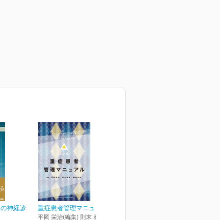
めの神経診
重症患者管理マニュアル
平岡 栄治(編集) 則末 泰博(編