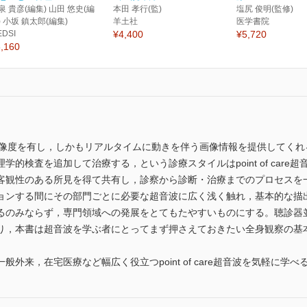
泉 貴彦(編集) 山田 悠史(編
本田 孝行(監)
塩尻 俊明(監修)
) 小坂 鎮太郎(編集)
羊土社
医学書院
EDSI
¥4,400
¥5,720
,160
ぐ解像度を有し，しかもリアルタイムに動きを伴う画像情報を提供してく
的検査を追加して治療する，という診療スタイルはpoint of car
客観性のある所見を得て共有し，診察から診断・治療までのプロセスを
ョンする間にその部門ごとに必要な超音波に広く浅く触れ，基本的な描
るのみならず，専門領域への発展をとてもたやすいものにする。聴診器
本書は超音波を学ぶ者にとってまず押さえておきたい全身観察の基本を紹介す
外来，在宅医療など幅広く役立つpoint of care超音波を気軽に学