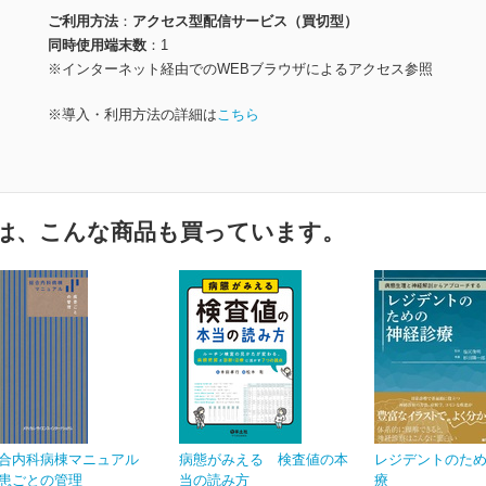
ご利用方法
アクセス型配信サービス（買切型）
同時使用端末数
1
※インターネット経由でのWEBブラウザによるアクセス参照
※導入・利用方法の詳細は
こちら
は、こんな商品も買っています。
合内科病棟マニュアル
病態がみえる 検査値の本
レジデントのた
患ごとの管理
当の読み方
療