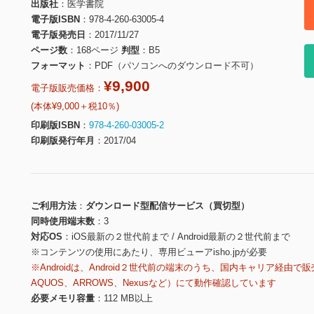
出版社
医学書院
電子版ISBN
978-4-260-63005-4
電子版発売日
2017/11/27
ページ数
168ページ
判型
B5
フォーマット
PDF（パソコンへのダウンロード不可）
¥9,900
電子版販売価格：
(本体¥9,000＋税10％)
印刷版ISBN
978-4-260-03005-2
印刷版発行年月
2017/04
ご利用方法
ダウンロード型配信サービス（買切型）
同時使用端末数
3
対応OS
iOS最新の２世代前まで / Android最新の２世代前まで
※コンテンツの使用にあたり、専用ビューアisho.jpが必要
※Androidは、Android２世代前の端末のうち、国内キャリア経由で販
AQUOS、ARROWS、Nexusなど）にて動作確認しています
必要メモリ容量
112 MB以上