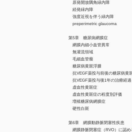
原発開放隅角緑内障
続発緑内障
強度近視を伴う緑内障
preperimetric glaucoma
第5章 糖尿病網膜症
網膜内細小血管異常
無灌流領域
毛細血管瘤
糖尿病黄斑浮腫
抗VEGF薬投与前後の糖尿病黄
抗VEGF薬投与後1年の治療経過
虚血性黄斑症
虚血性黄斑症の程度別評価
増殖糖尿病網膜症
硬性白斑
第6章 網膜動静脈閉塞性疾患
網膜静脈閉塞症（RVO）に認める