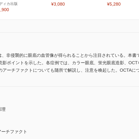
ディカ出版
¥3,080
¥5,280
,900
）は、非侵襲的に眼底の血管像が得られることから注目されている。本書
読影ポイントを示した。各症例では、カラー眼底、蛍光眼底造影、OCT
のアーチファクトについても随所で解説し、注意を喚起した。OCTAに
原理
アーチファクト