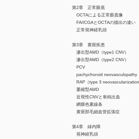
第2章 正常眼底
OCTAによる正常眼底像
FA/ICGAとOCTAの描出の違い
正常視神経乳頭
第3章 黄斑疾患
滲出型AMD（type1 CNV）
滲出型AMD（type2 CNV）
PCV
pachychoroid neovasculopathy
RAP（type 3 neovascularizatio
萎縮型AMD
近視性CNVと単純出血
網膜色素線条
黄斑部毛細血管拡張症
第4章 緑内障
視神経乳頭