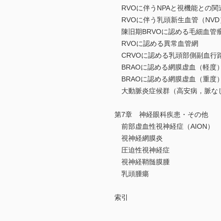
RVOに伴うNPAと視機能との関
RVOに伴う乳頭新生血管（NVD
陳旧期BRVOに認める毛細血管瘤
RVOに認める異常血管網
CRVOに認める乳頭部側副血行
BRAOに認める網膜虚血（軽度
BRAOに認める網膜虚血（重度
大動脈炎症候群（高安病，脈な
第7章 神経眼科疾患・その他
前部虚血性視神経症（AION）
視神経網膜炎
圧迫性視神経症
視神経鞘髄膜腫
乳頭腫瘍
索引