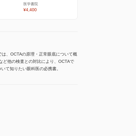
医学書院
¥4,400
では、OCTAの原理・正常眼底について概
など他の検査との対比により、OCTAで
ついて知りたい眼科医の必携書。