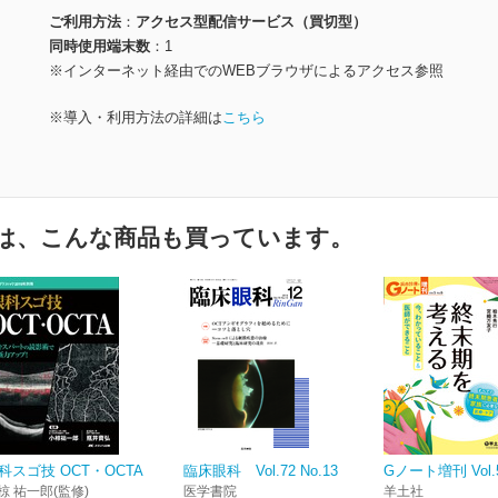
ご利用方法
アクセス型配信サービス（買切型）
同時使用端末数
1
※インターネット経由でのWEBブラウザによるアクセス参照
※導入・利用方法の詳細は
こちら
は、こんな商品も買っています。
科スゴ技 OCT・OCTA
臨床眼科 Vol.72 No.13
Gノート増刊 Vol.5
椋 祐一郎(監修)
医学書院
羊土社