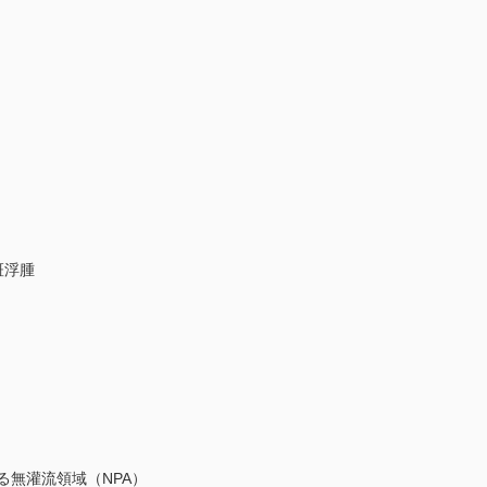
斑浮腫
無灌流領域（NPA）