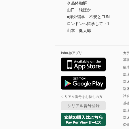
水晶体融解
山口 純ほか
●海外留学 不安とFUN
ロンドンへ留学して・1
山本 健太郎
isho.jpアプリ
カ
基
臨
臨
臨
臨
社
シリアル番号をお持ちの方
基
シリアル番号登録
臨
臨
保