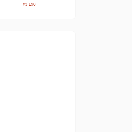
¥3,190
¥3,190
¥