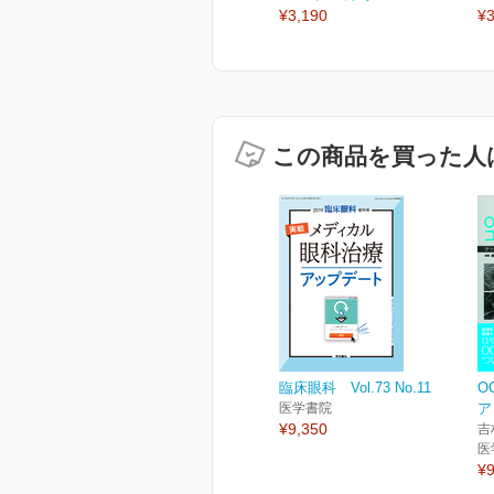
¥3,190
¥3
この商品を買った人
臨床眼科 Vol.73 No.11
O
医学書院
ア
¥9,350
吉
医
¥9