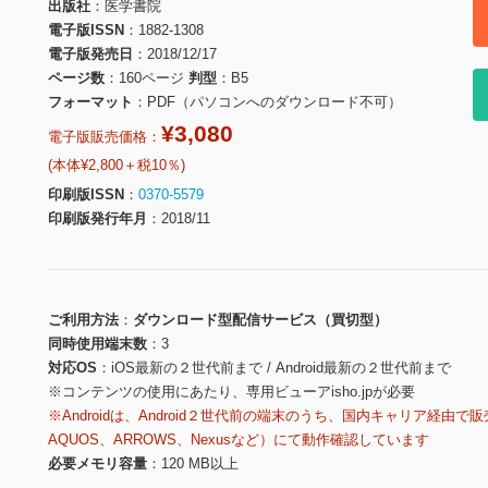
出版社
医学書院
電子版ISSN
1882-1308
電子版発売日
2018/12/17
ページ数
160ページ
判型
B5
フォーマット
PDF（パソコンへのダウンロード不可）
¥3,080
電子版販売価格：
(本体¥2,800＋税10％)
印刷版ISSN
0370-5579
印刷版発行年月
2018/11
ご利用方法
ダウンロード型配信サービス（買切型）
同時使用端末数
3
対応OS
iOS最新の２世代前まで / Android最新の２世代前まで
※コンテンツの使用にあたり、専用ビューアisho.jpが必要
※Androidは、Android２世代前の端末のうち、国内キャリア経由で販
AQUOS、ARROWS、Nexusなど）にて動作確認しています
必要メモリ容量
120 MB以上