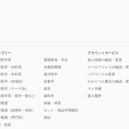
テゴリー
アカウントサービス
礎医学系
看護教員・学生
個人情報の確認・変更
床医学・内科系
各種医療職
メールアドレスの確認・変
床医学・外科系
東洋医学
パスワードの変更
床医学（領域別）
栄養学
かかりつけ書店の確認・変
床医学（テーマ別）
薬学
マイ本棚
会医学系・医学一般など
歯科学
購入履歴
礎看護
保健・体育
床看護（診療科・技術）
セット・雑誌年間購読
床看護（専門別）
雑誌
健・助産