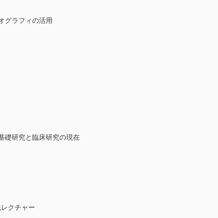
オグラフィの活用
療－基礎研究と臨床研究の現在
践レクチャー