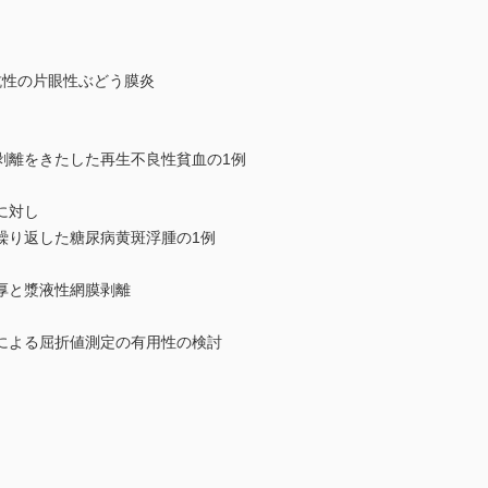
抗性の片眼性ぶどう膜炎
剥離をきたした再生不良性貧血の1例
に対し
り返した糖尿病黄斑浮腫の1例
厚と漿液性網膜剥離
による屈折値測定の有用性の検討