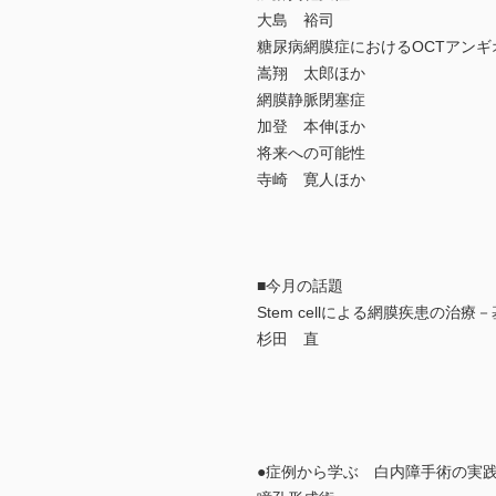
大島 裕司
糖尿病網膜症におけるOCTアンギ
嵩翔 太郎ほか
網膜静脈閉塞症
加登 本伸ほか
将来への可能性
寺崎 寛人ほか
■今月の話題
Stem cellによる網膜疾患の治
杉田 直
●症例から学ぶ 白内障手術の実