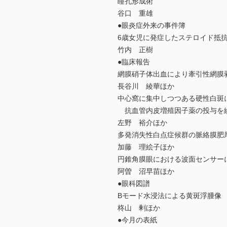
瞳孔形成術
谷口 重雄
●眼炎症外来の事件簿
6歳女児に発症したステロイド抵
竹内 正樹
●臨床報告
網膜硝子体出血により牽引性網膜
長谷川 綾華ほか
中心窩に集中しつつある硬性白斑
抗血管内皮増殖因子薬の投与を繰
左野 裕介ほか
多発消失性白点症候群の脈絡膜肥
加藤 理絵子ほか
円錐角膜眼における波面センサー
阿曽 沼早苗ほか
●眼科図譜
Bモード水浸法による黄斑浮腫像
柊山 剰ほか
●今月の表紙