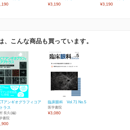
,190
¥3,190
¥3,190
は、こんな商品も買っています。
CTアンギオグラフィコア
臨床眼科 Vol.71 No.5
トラス
医学書院
¥3,080
村 長久(編)
学書院
,900