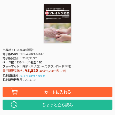
出版社
日本医事新報社
電子版ISBN
978-4-7849-6601-1
電子版発売日
2017/11/27
ページ数
132ページ
判型
B5
フォーマット
PDF（パソコンへのダウンロード不可）
¥3,520
電子版販売価格：
(本体¥3,200＋税10％)
印刷版ISBN
978-4-7849-4708-9
印刷版発行年月
2017/10
カートに入れる
ちょっと立ち読み