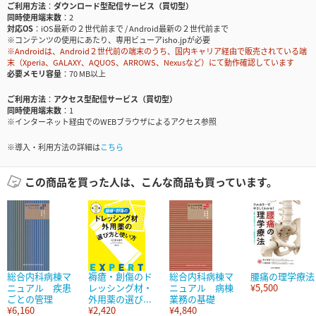
ご利用方法
ダウンロード型配信サービス（買切型）
同時使用端末数
2
対応OS
iOS最新の２世代前まで / Android最新の２世代前まで
※コンテンツの使用にあたり、専用ビューアisho.jpが必要
※Androidは、Android２世代前の端末のうち、国内キャリア経由で販売されている端
末（Xperia、GALAXY、AQUOS、ARROWS、Nexusなど）にて動作確認しています
必要メモリ容量
70 MB以上
ご利用方法
アクセス型配信サービス（買切型）
同時使用端末数
1
※インターネット経由でのWEBブラウザによるアクセス参照
※導入・利用方法の詳細は
こちら
この商品を買った人は、こんな商品も買っています。
総合内科病棟マ
褥瘡・創傷のド
総合内科病棟マ
腰痛の理学療法
ニュアル 疾患
レッシング材・
ニュアル 病棟
¥5,500
ごとの管理
外用薬の選び...
業務の基礎
¥6,160
¥2,420
¥4,840