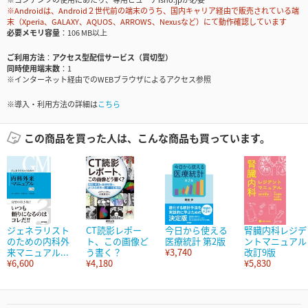
※Androidは、Android２世代前の端末のうち、国内キャリア経由で販売されている端
末（Xperia、GALAXY、AQUOS、ARROWS、Nexusなど）にて動作確認しています
必要メモリ容量
106 MB以上
ご利用方法
アクセス型配信サービス（買切型）
同時使用端末数
1
※インターネット経由でのWEBブラウザによるアクセス参照
※導入・利用方法の詳細は
こちら
この商品を買った人は、こんな商品も買っています。
ジェネラリスト
CT読影レポー
今日から使える
腎臓内科レジデ
のための内科外
ト、この画像ど
医療統計 第2版
ントマニュアル
来マニュアル...
う書く？
¥3,740
改訂9版
¥6,600
¥4,180
¥5,830