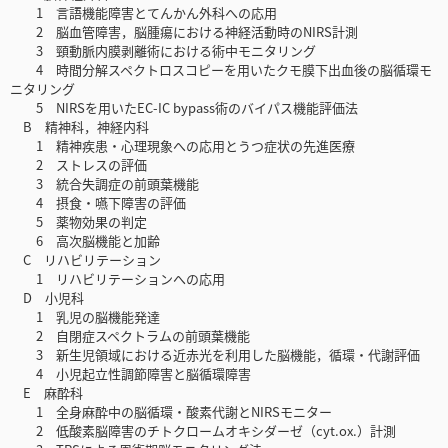
1 言語機能障害とてんかん外科への応用
2 脳血管障害，脳腫瘍における神経活動時のNIRS計測
3 頸動脈内膜剥離術における術中モニタリング
4 時間分解スペクトロスコピーを用いたクモ膜下出血後の脳循環モ
ニタリング
5 NIRSを用いたEC-IC bypass術のバイパス機能評価法
B 精神科，神経内科
1 精神疾患・心理現象への応用とうつ症状の先進医療
2 ストレスの評価
3 統合失調症の前頭葉機能
4 摂食・嚥下障害の評価
5 薬物効果の判定
6 高次脳機能と加齢
C リハビリテーション
1 リハビリテーションへの応用
D 小児科
1 乳児の脳機能発達
2 自閉症スペクトラムの前頭葉機能
3 新生児領域における近赤光を利用した脳機能，循環・代謝評価
4 小児起立性調節障害と脳循環障害
E 麻酔科
1 全身麻酔中の脳循環・酸素代謝とNIRSモニター
2 低酸素脳障害のチトクロームオキシダーゼ（cyt.ox.）計測