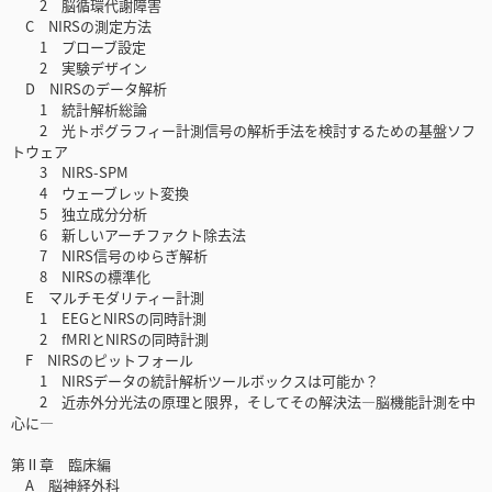
2 脳循環代謝障害
C NIRSの測定方法
1 プローブ設定
2 実験デザイン
D NIRSのデータ解析
1 統計解析総論
2 光トポグラフィー計測信号の解析手法を検討するための基盤ソフ
トウェア
3 NIRS-SPM
4 ウェーブレット変換
5 独立成分分析
6 新しいアーチファクト除去法
7 NIRS信号のゆらぎ解析
8 NIRSの標準化
E マルチモダリティー計測
1 EEGとNIRSの同時計測
2 fMRIとNIRSの同時計測
F NIRSのピットフォール
1 NIRSデータの統計解析ツールボックスは可能か？
2 近赤外分光法の原理と限界，そしてその解決法―脳機能計測を中
心に―
第Ⅱ章 臨床編
A 脳神経外科