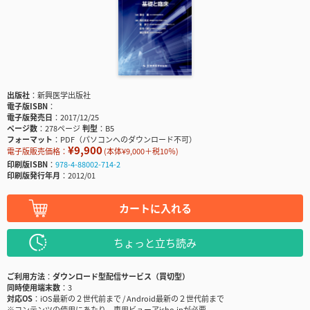
出版社
新興医学出版社
電子版ISBN
電子版発売日
2017/12/25
ページ数
278ページ
判型
B5
フォーマット
PDF（パソコンへのダウンロード不可）
¥9,900
電子版販売価格：
(本体¥9,000＋税10％)
印刷版ISBN
978-4-88002-714-2
印刷版発行年月
2012/01
カートに入れる
ちょっと立ち読み
ご利用方法
ダウンロード型配信サービス（買切型）
同時使用端末数
3
対応OS
iOS最新の２世代前まで / Android最新の２世代前まで
※コンテンツの使用にあたり、専用ビューアisho.jpが必要