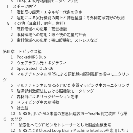
3 TRSによる周術期脳モニタリング法
F スポーツ医学
1 活動筋の酸素・エネルギー代謝の測定
2 運動による実行機能の向上と神経基盤：背外側前頭前野の役割
G その他（耳鼻科，眼科，歯科）
1 聴覚領域への応用：聴覚機能
2 眼科領域への応用：眼不快の定量的評価
3 歯科領域への応用：顎口腔機能，ストレスなど
第Ⅲ章 トピックス編
1 PocketNIRS Duo
2 ウェアラブル光トポグラフィ
3 Spectratech OEG-16
4 マルチチャンネルNIRSによる頸動脈内膜剥離術の術中モニタリン
グ
5 マルチチャンネルNIRSを用いた皮質マッピング中のモニタリング
6 脳深部刺激療法における脳機能モニタリング
7 森林浴によるリラクゼーション効果
8 ドライビング中の脳活動
9 社会脳
10 NIRSを用いたALS患者の意思伝達装置―Yes/No判定装置「心語
り」の開発―
11 酸素化ヘモグロビンをトレーサーとした脳虚血検出法
12 NIRSによるClosed Loop Brain-Machine Interfaceを応用したリ