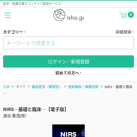
医学・医療の電子コンテンツ配信サービス
0
カテゴリー
詳細検索
ログイン／新規登録
初めての方へ
TOP
すべて
臨床医学（領域別）
放射線科・画像診断
NIRS―基礎と臨床
―
NIRS―基礎と臨床―【電子版】
酒谷 薫(監修)