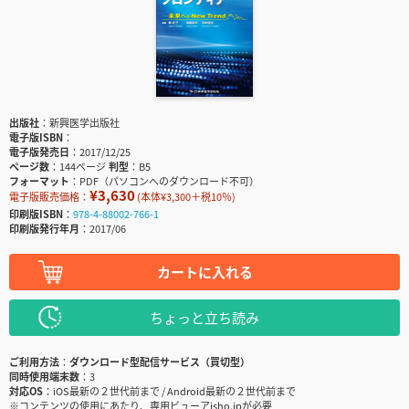
出版社
新興医学出版社
電子版ISBN
電子版発売日
2017/12/25
ページ数
144ページ
判型
B5
フォーマット
PDF（パソコンへのダウンロード不可）
¥3,630
電子版販売価格：
(本体¥3,300＋税10％)
印刷版ISBN
978-4-88002-766-1
印刷版発行年月
2017/06
カートに入れる
ちょっと立ち読み
ご利用方法
ダウンロード型配信サービス（買切型）
同時使用端末数
3
対応OS
iOS最新の２世代前まで / Android最新の２世代前まで
※コンテンツの使用にあたり、専用ビューアisho.jpが必要