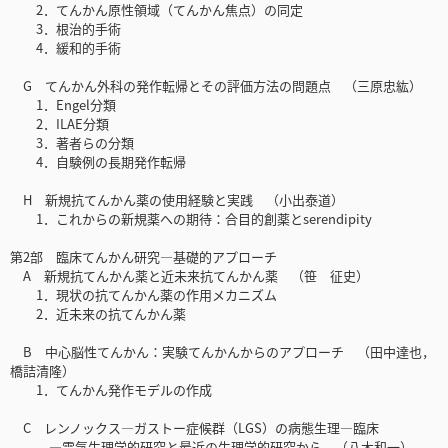
2．てんかん原性領域（てんかん焦点）の同定
3．根治的手術
4．緩和的手術
G てんかん外科の発作転帰とその評価方法の問題点 （三原忠紘）
1．Engel分類
2．ILAE分類
3．著者らの分類
4．自験例の長期発作転帰
H 新規抗てんかん薬の使用経験と実践 （小出泰道）
1．これからの新規薬への期待：合目的創薬とserendipity
第2部 臨床てんかん研究―基礎的アプローチ
A 新規抗てんかん薬と近未来抗てんかん薬 （笹 征史）
1．現状の抗てんかん薬の作用メカニズム
2．近未来の抗てんかん薬
B 中心脳性てんかん：実験てんかんからのアプローチ （田中達也，
橋詰清隆）
1．てんかん発作モデルの作成
C レンノックス—ガストー症候群（LGS）の病態生理―臨床
—電気生理学的研究と最近の生理学的研究から （八木和一）