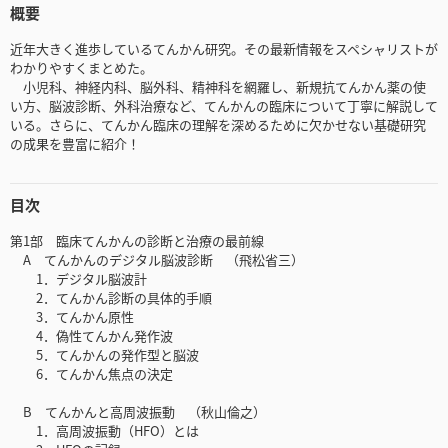
概要
近年大きく進歩しているてんかん研究。その最新情報をスペシャリストが
わかりやすくまとめた。
小児科、神経内科、脳外科、精神科を網羅し、新規抗てんかん薬の使
い方、脳波診断、外科治療など、てんかんの臨床について丁寧に解説して
いる。さらに、てんかん臨床の理解を深めるために欠かせない基礎研究
の成果を豊富に紹介！
目次
第1部 臨床てんかんの診断と治療の最前線
A てんかんのデジタル脳波診断 （飛松省三）
1．デジタル脳波計
2．てんかん診断の具体的手順
3．てんかん原性
4．偽性てんかん発作波
5．てんかんの発作型と脳波
6．てんかん焦点の決定
B てんかんと高周波振動 （秋山倫之）
1．高周波振動（HFO）とは