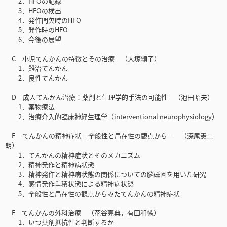
2．HFOの記録
3．HFOの検出
4．発作間欠時のHFO
5．発作時のHFO
6．今後の展望
C 小児てんかんの特徴とその治療 （大塚頌子）
1．難治てんかん
2．良性てんかん
D 成人てんかん治療：薬剤と生理学的手法の可能性 （池田昭夫）
1．薬物療法
2．治療介入的臨床神経生理学（interventional neurophysiology）
E てんかんの精神症状―全般性と局在性の観点から― （深尾憲二
朗）
1．てんかんの精神症状とそのメカニズム
2．精神発作と精神病状態
3．精神発作と精神病状態の関係についての脳磁図を用いた研究
4．感情発作重積状態による精神病状態
5．全般性と局在性の観点からみたてんかんの精神症状
F てんかんの外科治療 （花谷亮典，有田和徳）
1．いつ薬剤抵抗性と判断するか