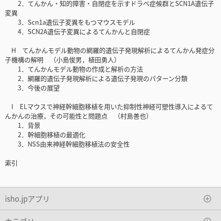
2．てんかん・知的障害・自閉症を示すドラベ症候群とSCN1A遺伝子
変異
3．Scn1a遺伝子変異をもつマウスモデル
4．SCN2A遺伝子変異によるてんかんと自閉症
H てんかんモデル動物の網羅的遺伝子発現解析によるてんかん発症分
子機構の解明 （小島俊男，植田勇人）
1．てんかんモデル動物の作成と解析の方法
2．網羅的遺伝子発現解析による遺伝子発現のパターン分類
3．今後の展望
I ELマウスで神経幹細胞移植を用いた抑制性神経可塑性導入によるて
んかんの治療，その可能性と問題点 （村島善也）
1．背景
2．幹細胞移植の最適化
3．NSS由来神経幹細胞移植法の安全性
索引
isho.jpアプリ