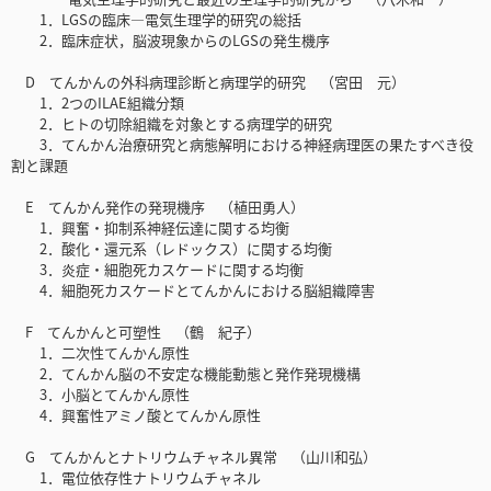
1．LGSの臨床―電気生理学的研究の総括
2．臨床症状，脳波現象からのLGSの発生機序
D てんかんの外科病理診断と病理学的研究 （宮田 元）
1．2つのILAE組織分類
2．ヒトの切除組織を対象とする病理学的研究
3．てんかん治療研究と病態解明における神経病理医の果たすべき役
割と課題
E てんかん発作の発現機序 （植田勇人）
1．興奮・抑制系神経伝達に関する均衡
2．酸化・還元系（レドックス）に関する均衡
3．炎症・細胞死カスケードに関する均衡
4．細胞死カスケードとてんかんにおける脳組織障害
F てんかんと可塑性 （鶴 紀子）
1．二次性てんかん原性
2．てんかん脳の不安定な機能動態と発作発現機構
3．小脳とてんかん原性
4．興奮性アミノ酸とてんかん原性
G てんかんとナトリウムチャネル異常 （山川和弘）
1．電位依存性ナトリウムチャネル