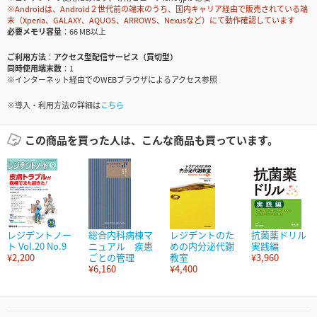
※Androidは、Android２世代前の端末のうち、国内キャリア経由で販売されている端
末（Xperia、GALAXY、AQUOS、ARROWS、Nexusなど）にて動作確認しています
必要メモリ容量
66 MB以上
ご利用方法
アクセス型配信サービス（買切型）
同時使用端末数
1
※インターネット経由でのWEBブラウザによるアクセス参照
※導入・利用方法の詳細は
こちら
この商品を買った人は、こんな商品も買っています。
レジデントノー
総合内科病棟マ
レジデントのた
抗菌薬ドリル
ト Vol.20 No.9
ニュアル 疾患
めの内分泌代謝
実践編
¥2,200
ごとの管理
教室
¥3,960
¥6,160
¥4,400