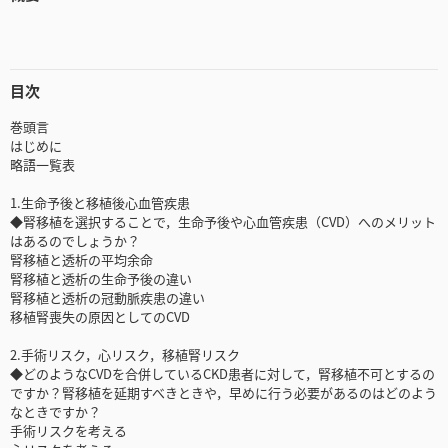
目次
巻頭言
はじめに
略語一覧表
1.生命予後と移植後心血管疾患
◆腎移植を選択することで，生命予後や心血管疾患（CVD）へのメリット
はあるのでしょうか？
腎移植と透析の平均余命
腎移植と透析の生命予後の違い
腎移植と透析の冠動脈疾患の違い
移植腎喪失の原因としてのCVD
2.手術リスク，心リスク，移植腎リスク
◆どのようなCVDを合併しているCKD患者に対して，腎移植不可とするの
ですか？腎移植を延期すべきときや，早めに行う必要があるのはどのよう
なときですか？
手術リスクを考える