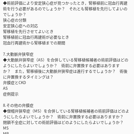
◆術前評価により安定狭心症が見つかったとき，腎移植前に冠血行再建
術を行う必要があるのでしょうか？ それとも腎移植を先行してよいの
でしょうか？
狭心症の分類
安定狭心症への対応
腎移植を先行させてよいとき
腎移植前に冠血行再建術が必要なとき
冠血行再建術から腎移植までの期間
7.大動脈弁狭窄症
◆大動脈弁狭窄症（AS）を合併している腎移植候補者の術前評価はどの
ようにしたらよいでしょうか？ 術前に弁置換する必要はあります
か？ また，腎移植後に大動脈弁狭窄症は進行するでしょうか？ 術後
に弁置換するタイミングは？
弁膜症とCKD
AS
症例提示
8.その他の弁膜症
◆僧帽弁狭窄症（MS）を合併している腎移植候補者の術前評価はどのよ
うにしたらよいでしょうか？ 術前に弁置換する必要はありますか？
閉鎖不全症に対しての術前評価はどのようにしたらよいでしょうか？
MS
MR