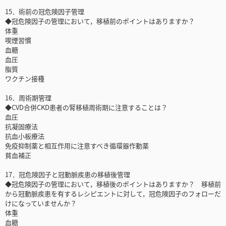
15．術前の冠危険因子管理
◆冠危険因子の管理において，移植前のポイントはありますか？
体重
喫煙習慣
血糖
血圧
脂質
ワクチン接種
16．周術期管理
◆CVD合併CKD患者の腎移植周術期に注意することは？
血圧
抗凝固療法
抗血小板療法
免疫抑制薬と相互作用に注意すべき循環器作動薬
貧血補正
17．冠危険因子と冠動脈疾患の移植後管理
◆冠危険因子の管理において，移植後のポイントはありますか？ 移植前
から冠動脈疾患を有するレシピエントに対して，冠危険因子のフォローだ
けになっていませんか？
体重
血糖