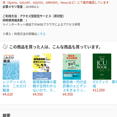
末（Xperia、GALAXY、AQUOS、ARROWS、Nexusなど）にて動作確認しています
必要メモリ容量
28 MB以上
ご利用方法
アクセス型配信サービス（買切型）
同時使用端末数
1
※インターネット経由でのWEBブラウザによるアクセス参照
※導入・利用方法の詳細は
こちら
この商品を買った人は、こんな商品も買っています。
レジデントのた
循環器病棟の業
糖尿病・内分泌
ICUブック 第5
めの これだけ
務が全然わから
診療のエビデン
版
輸液
ないので、う...
スをぎゅうっ...
¥11,000
¥4,620
¥4,950
¥4,950
概要