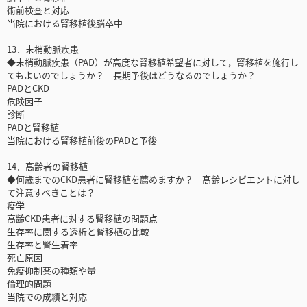
術前検査と対応
当院における腎移植後脳卒中
13．末梢動脈疾患
◆末梢動脈疾患（PAD）が高度な腎移植希望者に対して，腎移植を施行し
てもよいのでしょうか？ 長期予後はどうなるのでしょうか？
PADとCKD
危険因子
診断
PADと腎移植
当院における腎移植前後のPADと予後
14．高齢者の腎移植
◆何歳までのCKD患者に腎移植を薦めますか？ 高齢レシピエントに対し
て注意すべきことは？
疫学
高齢CKD患者に対する腎移植の問題点
生存率に関する透析と腎移植の比較
生存率と腎生着率
死亡原因
免疫抑制薬の種類や量
倫理的問題
当院での成績と対応