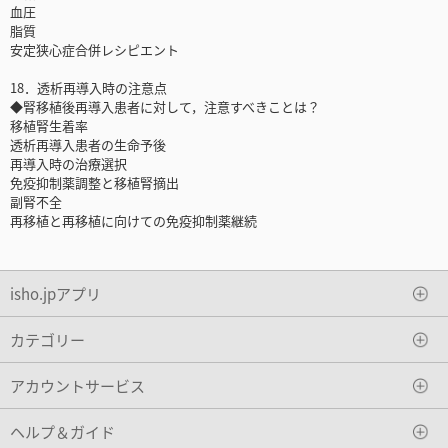
血圧
脂質
安定狭心症合併レシピエント
18．透析再導入時の注意点
◆腎移植後再導入患者に対して，注意すべきことは？
移植腎生着率
透析再導入患者の生命予後
再導入時の治療選択
免疫抑制薬調整と移植腎摘出
副腎不全
再移植と再移植に向けての免疫抑制薬継続
isho.jpアプリ
カテゴリー
アカウントサービス
ヘルプ＆ガイド