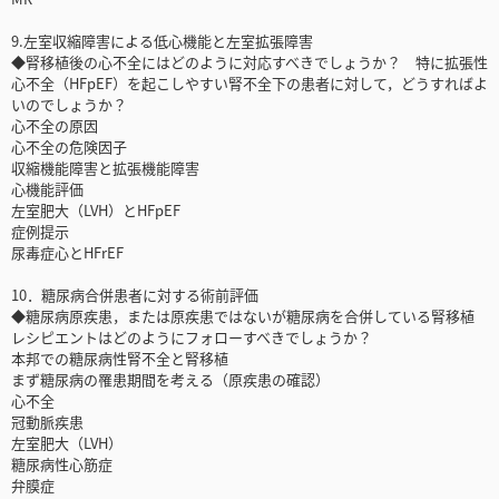
9.左室収縮障害による低心機能と左室拡張障害
◆腎移植後の心不全にはどのように対応すべきでしょうか？ 特に拡張性
心不全（HFpEF）を起こしやすい腎不全下の患者に対して，どうすればよ
いのでしょうか？
心不全の原因
心不全の危険因子
収縮機能障害と拡張機能障害
心機能評価
左室肥大（LVH）とHFpEF
症例提示
尿毒症心とHFrEF
10．糖尿病合併患者に対する術前評価
◆糖尿病原疾患，または原疾患ではないが糖尿病を合併している腎移植
レシピエントはどのようにフォローすべきでしょうか？
本邦での糖尿病性腎不全と腎移植
まず糖尿病の罹患期間を考える（原疾患の確認）
心不全
冠動脈疾患
左室肥大（LVH）
糖尿病性心筋症
弁膜症