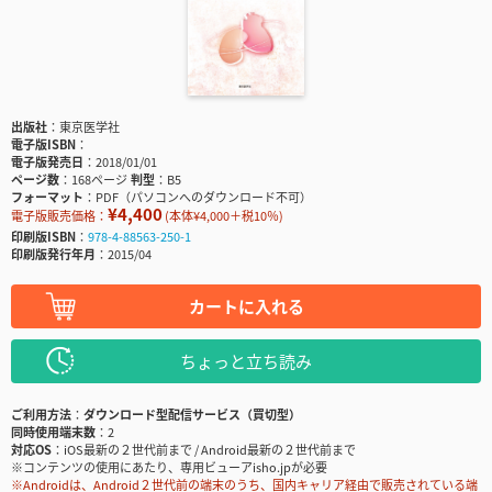
出版社
東京医学社
電子版ISBN
電子版発売日
2018/01/01
ページ数
168ページ
判型
B5
フォーマット
PDF（パソコンへのダウンロード不可）
¥4,400
電子版販売価格：
(本体¥4,000＋税10％)
印刷版ISBN
978-4-88563-250-1
印刷版発行年月
2015/04
カートに入れる
ちょっと立ち読み
ご利用方法
ダウンロード型配信サービス（買切型）
同時使用端末数
2
対応OS
iOS最新の２世代前まで / Android最新の２世代前まで
※コンテンツの使用にあたり、専用ビューアisho.jpが必要
※Androidは、Android２世代前の端末のうち、国内キャリア経由で販売されている端