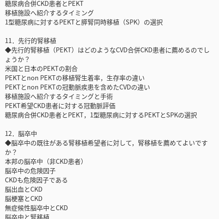
糖尿病合併CKD患者とPEKT
移植施設へ紹介するタイミング
1型糖尿病に対するPEKTと膵腎同時移植（SPK）の選択
11．先行的腎移植
◆先行的腎移植（PEKT）はどのようなCVD合併CKD患者に薦めるのでし
ょうか？
米国と日本のPEKTの割合
PEKTとnon PEKTの移植腎生着率，生存率の違い
PEKTとnon PEKTの冠動脈疾患を含めたCVDの違い
移植施設へ紹介するタイミングと手術
PEKT希望CKD患者に対する冠動脈評価
糖尿病合併CKD患者とPEKT，1型糖尿病に対するPEKTとSPKの選択
12．脳卒中
◆脳卒中の既往がある腎移植希望者に対して，腎移植を薦めてよいです
か？
本邦の脳卒中（非CKD患者）
脳卒中の危険因子
CKDも危険因子である
脳出血とCKD
脳梗塞とCKD
無症候性脳卒中とCKD
脳卒中と腎移植