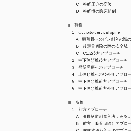
C 神経圧迫の高位
D 神経根の臨床解剖
II 頚椎
1 Occipito-cervical spine
A 頭蓋骨へのピン刺入の際の
B 後頭骨切除の際の安全域
C C1/2後方アプローチ
2 中下位頚椎後方アプローチ
3 脊髄腫瘍へのアプローチ
4 上位頚椎への後外側アプロ
5 中下位頚椎前方アプローチ
6 中下位頚椎前方外側アプロ
III 胸椎
1 前方アプローチ
A 胸骨柄縦割進入法，あるい
B 前方（肋骨切除）アプロ
C 胸腰椎移行部へのアプロ