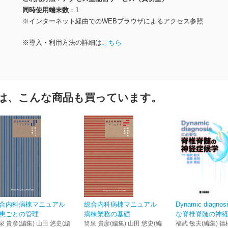
同時使用端末数
1
※インターネット経由でのWEBブラウザによるアクセス参照
※導入・利用方法の詳細は
こちら
は、こんな商品も買っています。
合内科病棟マニュアル
総合内科病棟マニュアル
Dynamic diagn
患ごとの管理
病棟業務の基礎
な脊椎脊髄の神
泉 貴彦(編集) 山田 悠史(編
筒泉 貴彦(編集) 山田 悠史(編
福武 敏夫(編集) 德