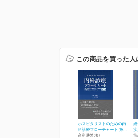
この商品を買った人
ホスピタリストのための内
総
科診療フローチャート 第...
疾
髙岸 勝繁(著)
筒