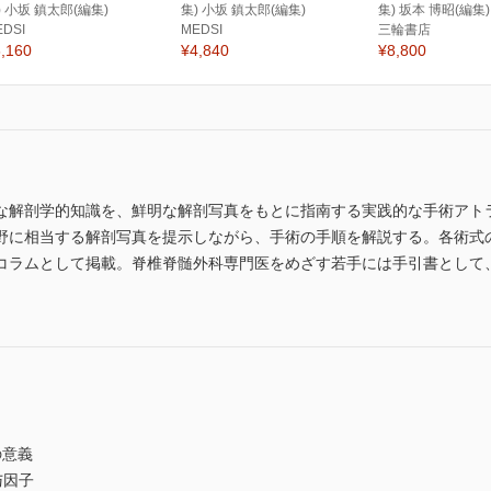
) 小坂 鎮太郎(編集)
集) 小坂 鎮太郎(編集)
集) 坂本 博昭(編集)
EDSI
MEDSI
三輪書店
,160
¥4,840
¥8,800
な解剖学的知識を、鮮明な解剖写真をもとに指南する実践的な手術アト
野に相当する解剖写真を提示しながら、手術の手順を解説する。各術式
コラムとして掲載。脊椎脊髄外科専門医をめざす若手には手引書として
意義
与因子