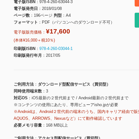
電子版ISBN
978-4-260-63044-3
電子版発売日
2018/01/08
ページ数
196ページ
判型
A4
フォーマット
PDF（パソコンへのダウンロード不可）
¥17,600
電子版販売価格：
(本体¥16,000＋税10％)
印刷版ISBN
978-4-260-03044-1
印刷版発行年月
2017/05
ご利用方法
ダウンロード型配信サービス（買切型）
同時使用端末数
3
対応OS
iOS最新の２世代前まで / Android最新の２世代前まで
※コンテンツの使用にあたり、専用ビューアisho.jpが必要
※Androidは、Android２世代前の端末のうち、国内キャリア経由で販
AQUOS、ARROWS、Nexusなど）にて動作確認しています
必要メモリ容量
168 MB以上
ご利用方法
アクセス型配信サービス（買切型）