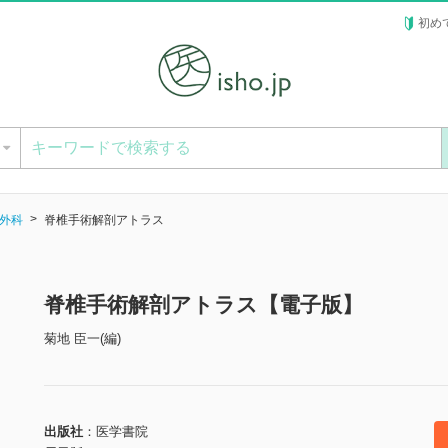
初め
ー
外科
脊椎手術解剖アトラス
脊椎手術解剖アトラス【電子版】
菊地 臣一(編)
出版社
医学書院