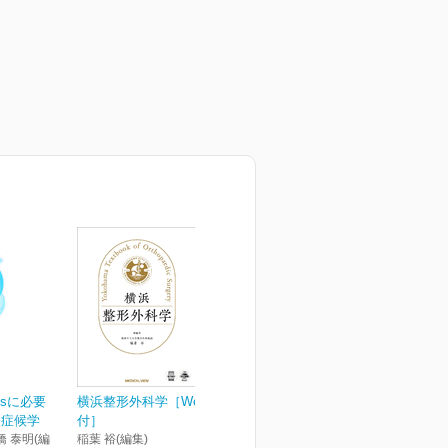
osisに必要
横浜整形外科学［Web動画
経症候学
付］
橋 泰明(編
稲葉 裕(編集)