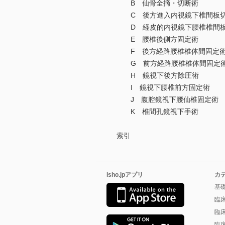
B 仙骨全摘・切断術
C 後方進入内視鏡下椎間板切
D 経皮的内視鏡下腰椎椎間板ヘ
E 腰椎後側方固定術
F 後方経路腰椎椎体間固定術（
G 前方経路腰椎椎体間固定術（
H 鏡視下後方除圧術
I 鏡視下腰椎前方固定術
J 腹腔鏡視下腰仙椎固定術
K 椎間孔鏡視下手術
索引
isho.jpアプリ
カ
基
臨
臨
臨