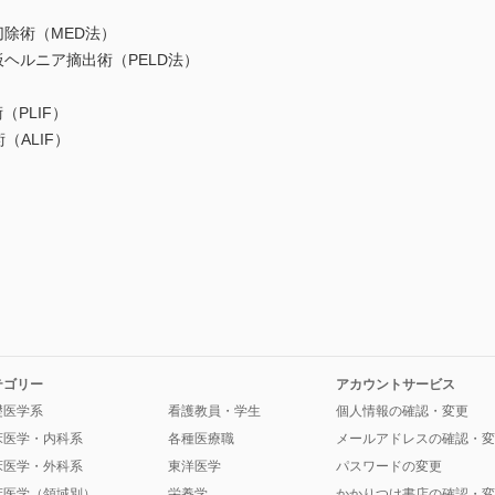
除術（MED法）
ルニア摘出術（PELD法）
PLIF）
ALIF）
テゴリー
アカウントサービス
礎医学系
看護教員・学生
個人情報の確認・変更
床医学・内科系
各種医療職
メールアドレスの確認・変
床医学・外科系
東洋医学
パスワードの変更
床医学（領域別）
栄養学
かかりつけ書店の確認・変