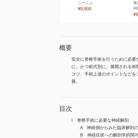
シーニュ
集
¥8,800
M
¥6
概要
安全に脊椎手術を行うために必要
に、かつ術式別に、展開される術
コツ、手術上達のポイントなどを
冊。
目次
I 脊椎手術に必要な神経解剖
A 神経側からみた臨床解剖の
B 神経症状への解剖学的関