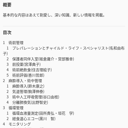
概要
基本的な内容はあえて割愛し、深い知識、新しい情報を掲載。
目次
1 術前管理
1 プレパレーションとチャイルド・ライフ・スペシャリスト(名和由布
子)
2 保護者同伴入室(坂倉庸介・宮部雅幸)
3 前投薬(宮澤典子)
4 術前絶飲食(住吉理絵子)
5 術前評価(香川哲郎)
2 麻酔導入・術中管理
1 麻酔導入(鈴木康之)
2 気道管理(駒澤伸泰)
3 術中人工呼吸管理(谷口由枝)
4 分離肺換気(出野智史)
3 循環管理
1 循環血液量測定(田所貴弘・垣花 学)
2 経食道心エコー(黒川 智)
4 モニタリング