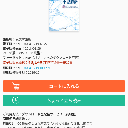
出版社
克誠堂出版
電子版ISBN
978-4-7719-6025-1
電子版発売日
2018/01/29
ページ数
295ページ
判型
B5
フォーマット
PDF（パソコンへのダウンロード不可）
¥8,140
電子版販売価格：
(本体¥7,400＋税10％)
印刷版ISBN
978-4-7719-0472-9
印刷版発行年月
2016/12
カートに入れる
ちょっと立ち読み
ご利用方法
ダウンロード型配信サービス（買切型）
同時使用端末数
2
対応OS
iOS最新の２世代前まで / Android最新の２世代前まで
※コンテンツの使用にあたり、専用ビューアisho.jpが必要