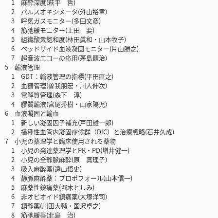
1 麻酔深度(萩平 哲)
2 パルスオキシメータ(外山裕章)
3 呼気ガスモニター(多田文彦)
4 筋弛緩モニター(上田 要)
5 組織酸素飽和度(林田眞和・山本牧子)
6 ベッドサイド血液凝固モニター(片山勝之)
7 超音波エコーの応用(茅島顕治)
5 輸液管理
1 GDT：輸液管理の指標(平田直之)
2 血糖管理(曽我朋宏・川人伸次)
3 電解質管理(森下 淳)
4 膠質輸液(宮尾秀樹・山家陽児)
6 血液凝固と輸血
1 新しい凝固因子補充(戸田雄一郎)
2 播種性血管内凝固症候群（DIC）と治療戦略(石井久成)
7 小児の薬理学と臨床使用される薬物
1 小児の発達薬理学とPK・PD(増井健一)
2 小児の全静脈麻酔(原 真理子)
3 吸入麻酔薬(遠山悟史)
4 静脈麻酔薬：プロポフォール(山本信一)
5 麻薬性鎮痛薬(堀木としみ)
6 非オピオイド鎮痛薬(大塚洋司)
7 鎮静薬(川田大輔・国沢卓之)
8 筋弛緩薬(北島 治)