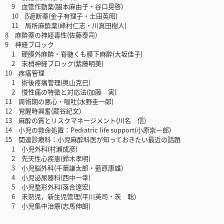
9 血管作動薬(脇本麻由子・谷口晃啓)
10 β遮断薬(金子有理子・土田英昭)
11 局所麻酔薬(峰村仁志・川真田樹人)
8 麻酔薬の神経毒性(佐藤泰司)
9 神経ブロック
1 硬膜外麻酔・脊髄くも膜下麻酔(大坂佳子)
2 末梢神経ブロック(紫藤明美)
10 疼痛管理
1 術後疼痛管理(奥山克巳)
2 慢性痛の特徴と対応法(加藤 実)
11 周術期の悪心・嘔吐(水野圭一郎)
12 覚醒時興奮(蔵谷紀文)
13 麻酔の質とリスクマネージメント(川名 信)
14 小児の救命処置：Pediatric life support(小原崇一郎)
15 関連診療科：小児麻酔科医が知っておきたい最近の話題
1 小児外科(村瀬成彦)
2 先天性心疾患(鈴木孝明)
3 小児脳外科(千葉謙太郎・藍原康雄)
4 小児泌尿器科(西中一幸)
5 小児整形外科(落合達宏)
6 未熟児，新生児管理(平川英司・茨 聡)
7 小児集中治療(志馬伸朗)