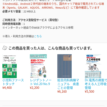
※Androidは、Android２世代前の端末のうち、国内キャリア経由で販売されている端
末（Xperia、GALAXY、AQUOS、ARROWS、Nexusなど）にて動作確認しています
必要メモリ容量
22 MB以上
ご利用方法
アクセス型配信サービス（買切型）
同時使用端末数
1
※インターネット経由でのWEBブラウザによるアクセス参照
※導入・利用方法の詳細は
こちら
この商品を買った人は、こんな商品も買っています。
小児科ファース
レジデントノー
総合内科病棟マ
Dr.竜馬の病態
トタッチ
ト Vol.20 No.9
ニュアル 疾患
考える人工呼吸
¥4,400
¥2,200
ごとの管理
管理
¥6,160
¥5,500