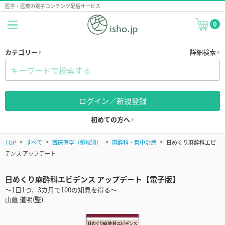
医学・医療の電子コンテンツ配信サービス
0
カテゴリー
詳細検索
ログイン／新規登録
初めての方へ
TOP
すべて
臨床医学（領域別）
麻酔科・集中治療
日めくり麻酔科エビ
デンス アップデート
日めくり麻酔科エビデンス アップデート【電子版】
～1日1つ，3カ月で100の知見を得る～
山蔭 道明(監)