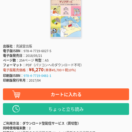
出版社
克誠堂出版
電子版ISBN
978-4-7719-6027-5
電子版発売日
2018/05/21
ページ数
254ページ
判型
A5
フォーマット
PDF（パソコンへのダウンロード不可）
¥6,270
電子版販売価格：
(本体¥5,700＋税10％)
印刷版ISBN
978-4-7719-0481-1
印刷版発行年月
2017/04
カートに入れる
ちょっと立ち読み
ご利用方法
ダウンロード型配信サービス（買切型）
同時使用端末数
2