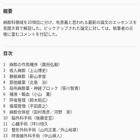
概要
麻酔科領域を20項目に分け，有意義と思われる最新の論文のエッセンスを
見開き頁で解説した。ピックアップされた論文に対しては，執筆者の示
唆に富むコメントを付記した。
目次
1 麻酔の作用機序（廣田弘毅）
2 吸入麻酔（上山博史）
3 静脈麻酔（新山幸俊
4 筋弛緩薬（北島 治）
5 局所麻酔薬・神経ブロック（笹川智貴）
6 補液・輸血（小山 薫)
7 呼吸管理（鈴木昭広）
8 循環管理（平田直之）
9 麻酔合併症（田村貴彦／河野 崇）
10 脳外科手術（後藤安宣）
11 心臓手術（坪川恒久
12 整形外科手術（山内正憲／外山裕章）
13 呼吸器外科手術（中山禎人）