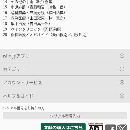
14 その他の手術（紙谷義孝）
15 小児麻酔（齊藤和智／川名 信）
16 産科麻酔・無痛分娩（松田祐典）
17 救急医療（山田淑恵／林 寛之）
18 集中治療（吉田真─郎）
19 ペインクリニック（河野達郎）
20 緩和医療とオピオイド（栗山俊之／川股知之）
isho.jpアプリ
カテゴリー
アカウントサービス
ヘルプ＆ガイド
シリアル番号をお持ちの方
シリアル番号入力