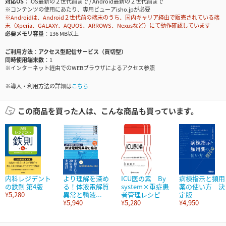
対応OS
iOS最新の２世代前まで / Android最新の２世代前まで
※コンテンツの使用にあたり、専用ビューアisho.jpが必要
※Androidは、Android２世代前の端末のうち、国内キャリア経由で販売されている端
末（Xperia、GALAXY、AQUOS、ARROWS、Nexusなど）にて動作確認しています
必要メモリ容量
136 MB以上
ご利用方法
アクセス型配信サービス（買切型）
同時使用端末数
1
※インターネット経由でのWEBブラウザによるアクセス参照
※導入・利用方法の詳細は
こちら
この商品を買った人は、こんな商品も買っています。
内科レジデント
より理解を深め
ICU医の素 By
病棟指示と頻用
の鉄則 第4版
る！体液電解質
system×重症患
薬の使い方 決
¥5,280
異常と輸液...
者管理レシピ
定版
¥5,940
¥5,280
¥4,950