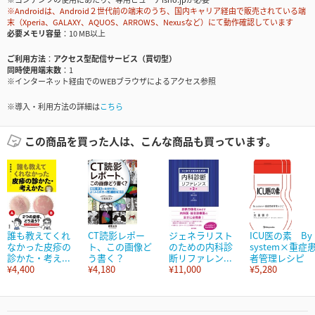
※Androidは、Android２世代前の端末のうち、国内キャリア経由で販売されている端
末（Xperia、GALAXY、AQUOS、ARROWS、Nexusなど）にて動作確認しています
必要メモリ容量
10 MB以上
ご利用方法
アクセス型配信サービス（買切型）
同時使用端末数
1
※インターネット経由でのWEBブラウザによるアクセス参照
※導入・利用方法の詳細は
こちら
この商品を買った人は、こんな商品も買っています。
誰も教えてくれ
CT読影レポー
ジェネラリスト
ICU医の素 By
なかった皮疹の
ト、この画像ど
のための内科診
system×重症
診かた・考え...
う書く？
断リファレン...
者管理レシピ
¥4,400
¥4,180
¥11,000
¥5,280