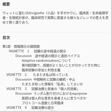
概要
ウィットに富む16のvignette（小品）を手がかりに，臨床医・生命倫理学
者・生物統計家が，臨床研究で実際に直面する様々なジレンマの答えを求
めて熱く語り合う．
目次
第1部 情報開示の諸問題
VIGNETTE 1 試験の途中経過の開示
Discussion 途中経過の開示と選択バイアス
Adaptive randomizationについて
第II相試験で、成績がよくないことが分かってきた時に
臨床試験の参加と利他主義
VIGNETTE 2 たまたま私は知っている
Discussion 中間解析と試験の継続・中止
たまたま知った情報を「私用」してよいか
VIGNETTE 3 試験治療と医者の「個人的見解」
Discussion ランダム割り付けにおけるequipoise
医師は個人的な意見を患者さんに言うべきか
プロトコール逸脱と日常臨床
VIGNETTE 4 試験治療の提示