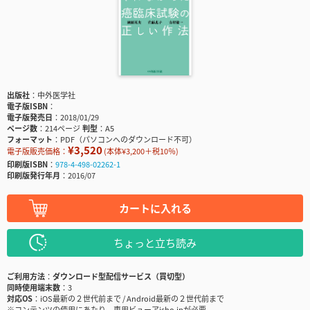
出版社
中外医学社
電子版ISBN
電子版発売日
2018/01/29
ページ数
214ページ
判型
A5
フォーマット
PDF（パソコンへのダウンロード不可）
¥3,520
電子版販売価格：
(本体¥3,200＋税10％)
印刷版ISBN
978-4-498-02262-1
印刷版発行年月
2016/07
カートに入れる
ちょっと立ち読み
ご利用方法
ダウンロード型配信サービス（買切型）
同時使用端末数
3
対応OS
iOS最新の２世代前まで / Android最新の２世代前まで
※コンテンツの使用にあたり、専用ビューアisho.jpが必要