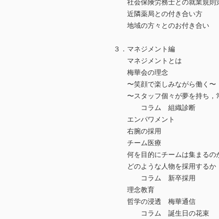
社会保険労務士との就業規則
近隣薬局との付き合い方
地域の方々とのお付き合い
３．マネジメント編
マネジメントとは
梅華会の理念
〜笑顔で楽しみながら働く〜
〜スタッフ個々が夢を持ち，常
コラム 組織診断
エンパワメント
右腕の採用
チーム医療
何を目的にチームは集まるの
どのような人物を採用するか
コラム 新卒採用
理念教育
哲学の浸透 梅華通信
コラム 誕生日の花束