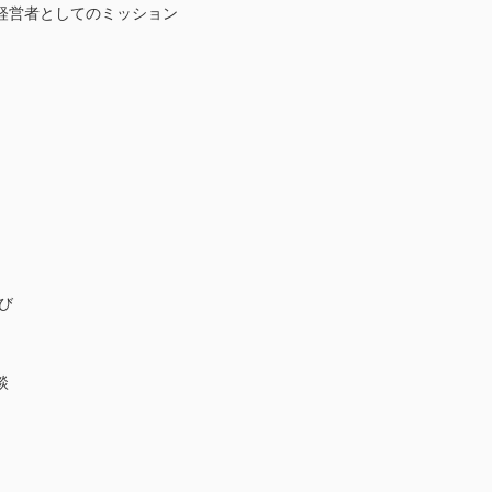
営者としてのミッション
び
談