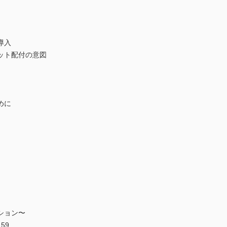
導入
ト配付の意図
めに
ション〜
59