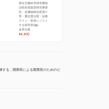
厚生労働科学研究費補助金難
治性疾患政策研究事業 強皮
症・皮膚線維化疾患の診断基
準・重症度分類・診療ガイド
ライン・疾患レジストリに関
する研究班(編)
金原出版
¥4,400
陳する，開業医による開業医のためのビ