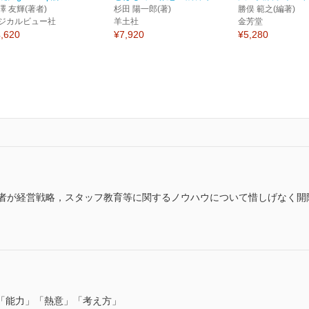
澤 友輝(著者)
杉田 陽一郎(著)
勝俣 範之(編著)
ジカルビュー社
羊土社
金芳堂
,620
¥7,920
¥5,280
著者が経営戦略，スタッフ教育等に関するノウハウについて惜しげなく開
「能力」「熱意」「考え方」