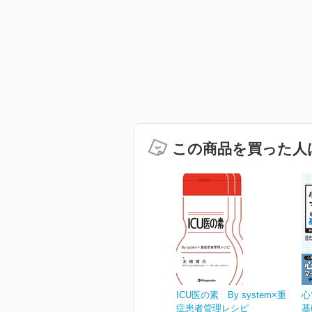
この商品を買った人
ICU医の素 By system×重
心
症患者管理レシピ
基