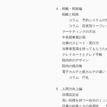
４．戦略・戦術編
戦略と戦術
コラム 予約システムの
コラム 症状別リーフレッ
マーケティングの方法
中長期事業計画
仕事のスピード・実行力
当事者意識を持ってもらうた
クレドカードとクレド手帳
院内外のデザイン
院内の掲示物
電子カルテと紙カルテの違い
コラム IT化
５．人間力向上編
目標設定会
高い目標を持つ〜自分のミッ
読書の効果とその有用性 1