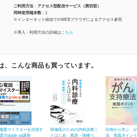
ご利用方法
アクセス型配信サービス（買切型）
同時使用端末数
1
※インターネット経由でのWEBブラウザによるアクセス参照
※導入・利用方法の詳細は
こちら
は、こんな商品も買っています。
電図マイスターを目指す
研修医のための内科診療こ
症例から学ぶ 
礎力grade up講座
とはじめ 救急・病棟リ...
法 実践ポイン