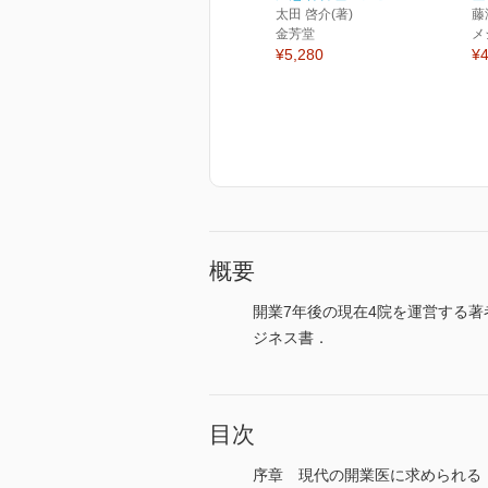
太田 啓介(著)
藤
金芳堂
メ
¥5,280
¥4
概要
開業7年後の現在4院を運営する
ジネス書．
目次
序章 現代の開業医に求められる