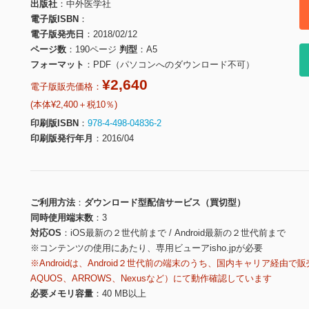
出版社
中外医学社
電子版ISBN
電子版発売日
2018/02/12
ページ数
190ページ
判型
A5
フォーマット
PDF（パソコンへのダウンロード不可）
¥2,640
電子版販売価格：
(本体¥2,400＋税10％)
印刷版ISBN
978-4-498-04836-2
印刷版発行年月
2016/04
ご利用方法
ダウンロード型配信サービス（買切型）
同時使用端末数
3
対応OS
iOS最新の２世代前まで / Android最新の２世代前まで
※コンテンツの使用にあたり、専用ビューアisho.jpが必要
※Androidは、Android２世代前の端末のうち、国内キャリア経由で販
AQUOS、ARROWS、Nexusなど）にて動作確認しています
必要メモリ容量
40 MB以上