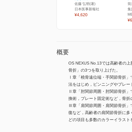
佐藤 弘明(著)
筒
日本医事新報社
集
¥4,620
M
¥6
概要
OS NEXUS No.13では
骨折」の3つを取り上げた。
Ⅰ章「橈骨遠位端・手関節骨折」
法をはじめ，ピンニングやプレー
Ⅱ章「肘関節周囲・肘関節骨折」
換術，プレート固定術など，骨折
Ⅲ章「肩関節周囲・肩関節骨折」
復など，高齢者の肩関節骨折に多
どの項目も多数のカラーイラスト