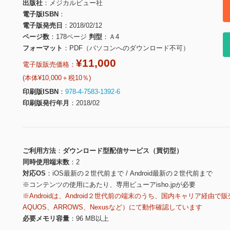
出版社
メジカルビュー社
電子版ISBN
電子版発売日
2018/02/12
ページ数
178ページ
判型
Ａ4
フォーマット
PDF（パソコンへのダウンロード不可）
¥11,000
電子版販売価格：
(本体¥10,000＋税10％)
印刷版ISBN
978-4-7583-1392-6
印刷版発行年月
2018/02
ご利用方法
ダウンロード型配信サービス（買切型）
同時使用端末数
2
対応OS
iOS最新の２世代前まで / Android最新の２世代前まで
※コンテンツの使用にあたり、専用ビューアisho.jpが必要
※Androidは、Android２世代前の端末のうち、国内キャリア経由で販
AQUOS、ARROWS、Nexusなど）にて動作確認しています
必要メモリ容量
96 MB以上