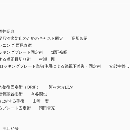
酒井昭典
変形治癒防止のためのキャスト固定 髙畑智嗣
ニング 西尾泰彦
ッキングプレート固定術 坂野裕昭
する矯正骨切り術 村瀬 剛
ロッキングプレート単独使用による鏡視下整復・固定術 安部幸雄ほ
整復固定術（ORIF） 河村太介ほか
橈骨頭置換術 今谷潤也
iad）に対する手術 山崎 宏
るプレート固定術 岡田貴充
 玉井和哉