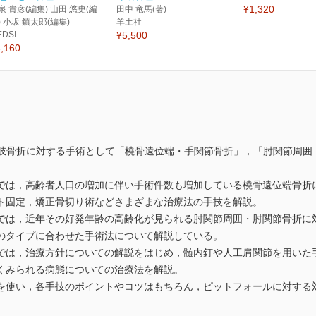
¥1,320
泉 貴彦(編集) 山田 悠史(編
田中 竜馬(著)
) 小坂 鎮太郎(編集)
羊土社
EDSI
¥5,500
,160
高齢者の上肢骨折に対する手術として「橈骨遠位端・手関節骨折」，「肘関節
では，高齢者人口の増加に伴い手術件数も増加している橈骨遠位端骨折
ト固定，矯正骨切り術などさまざまな治療法の手技を解説。
では，近年その好発年齢の高齢化が見られる肘関節周囲・肘関節骨折に
のタイプに合わせた手術法について解説している。
では，治療方針についての解説をはじめ，髄内釘や人工肩関節を用いた
くみられる病態についての治療法を解説。
を使い，各手技のポイントやコツはもちろん，ピットフォールに対する