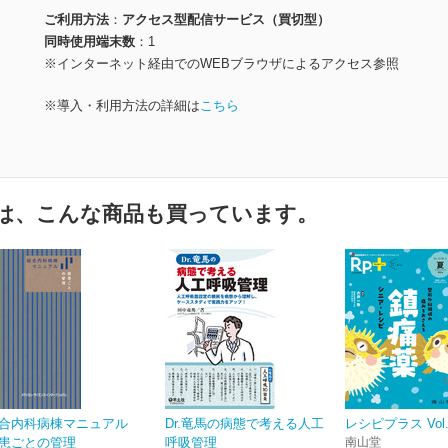
ご利用方法
アクセス型配信サービス（買切型）
同時使用端末数
1
※インターネット経由でのWEBブラウザによるアクセス参照
※導入・利用方法の詳細は
こちら
は、こんな商品も買っています。
合内科病棟マニュアル
Dr.竜馬の病態で考える人工
レシピプラス Vol.2
患ごとの管理
呼吸管理
南山堂