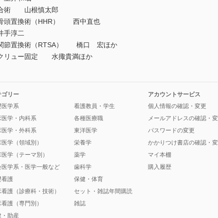
合術 山根慎太郎
骨頭置換術（HHR） 西中直也
井手淳二
節置換術（RTSA） 橋口 宏ほか
クリュー固定 水掫貴満ほか
テゴリー
アカウントサービス
礎医学系
看護教員・学生
個人情報の確認・変更
床医学・内科系
各種医療職
メールアドレスの確認・変
床医学・外科系
東洋医学
パスワードの変更
床医学（領域別）
栄養学
かかりつけ書店の確認・変
床医学（テーマ別）
薬学
マイ本棚
会医学系・医学一般など
歯科学
購入履歴
礎看護
保健・体育
床看護（診療科・技術）
セット・雑誌年間購読
床看護（専門別）
雑誌
健・助産