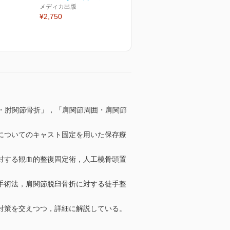
メディカ出版
¥2,750
周囲・肘関節骨折」，「肩関節周囲・肩関節
についてのキャスト固定を用いた保存療
対する観血的整復固定術，人工橈骨頭置
手術法，肩関節脱臼骨折に対する徒手整
対策を交えつつ，詳細に解説している。