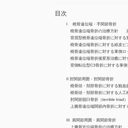
目次
I 橈骨遠位端・手関節骨折
橈骨遠位端骨折の治療方針 
背屈型橈骨遠位端骨折に対する
橈骨遠位端骨折に対する経皮ピン
橈骨遠位端骨折に対する掌側ロ
橈骨遠位端骨折後変形治癒に対
背側転位型C3骨折に対する掌側
II 肘関節周囲・肘関節骨折
橈骨頭・頚部骨折に対する観血的
橈骨頭・頚部骨折に対する人工
肘関節脱臼骨折（terrible tr
上腕骨遠位端関節内骨折に対す
III. 肩関節周囲・肩関節骨折
上腕骨近位端骨折の治療方針