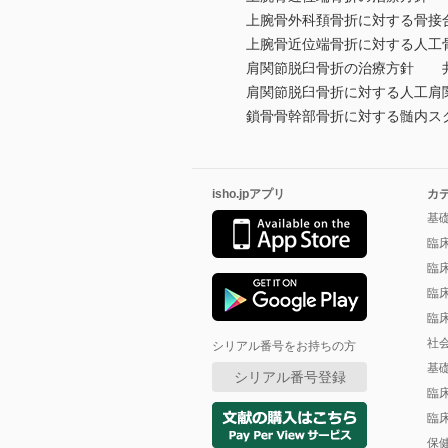
上腕骨外科頚骨折に対する骨接
上腕骨近位端骨折に対する人工
肩関節脱臼骨折の治療方針 
肩関節脱臼骨折に対する人工肩関
鎖骨骨幹部骨折に対する髄内ス
isho.jpアプリ
カ
基
臨
臨
臨
臨
社
シリアル番号をお持ちの方
基
シリアル番号登録
臨
臨
保