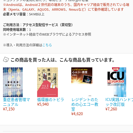
※Androidは、Android２世代前の端末のうち、国内キャリア経由で販売されている端
末（Xperia、GALAXY、AQUOS、ARROWS、Nexusなど）にて動作確認しています
必要メモリ容量
54 MB以上
ご利用方法
アクセス型配信サービス（買切型）
同時使用端末数
1
※インターネット経由でのWEBブラウザによるアクセス参照
※導入・利用方法の詳細は
こちら
この商品を買った人は、こんな商品も買っています。
重症患者管理マ
循環器のトビラ
レジデントのた
ICU実践ハンド
ニュアル
¥5,940
めの心エコー教
ック改訂版
¥7,150
室
¥7,260
¥4,620