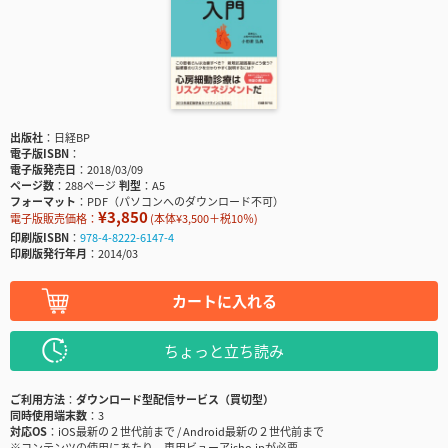
出版社
日経BP
電子版ISBN
電子版発売日
2018/03/09
ページ数
288ページ
判型
A5
フォーマット
PDF（パソコンへのダウンロード不可）
¥3,850
電子版販売価格：
(本体¥3,500＋税10％)
印刷版ISBN
978-4-8222-6147-4
印刷版発行年月
2014/03
カートに入れる
ちょっと立ち読み
ご利用方法
ダウンロード型配信サービス（買切型）
同時使用端末数
3
対応OS
iOS最新の２世代前まで / Android最新の２世代前まで
※コンテンツの使用にあたり、専用ビューアisho.jpが必要