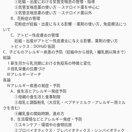
①妊娠・出産における気管支喘息の管理・指導
②気管支喘息薬の使い方 —ステロイド薬を中心に
③気管支喘息薬の使い方 —ステロイド薬以外
B．花粉症の管理
花粉症が妊娠・出産に与える影響 —薬剤の使い方，免疫療法につ
いて
C．アトピー性皮膚炎の管理
妊娠・出産がアトピー性皮膚炎に与える影響，薬剤の使い方
トピックス：DOHaD 仮説
C．子どものアレルギー疾患の予防（妊娠中から授乳・離乳期以降まで）
総論
Ⅰ新生児から乳児期における免疫系の特徴と変化
Ⅱ母乳栄養の位置づけ
Ⅲアレルギーマーチ
各論
Ⅳアレルギー疾患の発症・予防
A．食生活とアレルギー発症予防
①母親の食生活と食事制限
②母乳と調製粉乳（大豆乳・ペプチドミルク・アレルギー用ミル
クを含む）
③離乳食の開始時期，進め方
B．生活環境などとアレルギー発症・予防
①スキンケア・環境中の食物抗原
②プロバイオティクス・プレバイオティクス・シンバイオティク