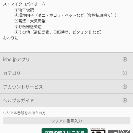
ス・マイクロバイオーム
③衛生仮説
④環境因子（ダニ・ホコリ・ペットなど〔食物抗原除く〕）
⑤喫煙・大気汚染
⑥呼吸器感染症
⑦その他（遺伝要素，日照時間，ビタミン D など）
おわりに
isho.jpアプリ
カテゴリー
アカウントサービス
ヘルプ＆ガイド
シリアル番号をお持ちの方
シリアル番号入力