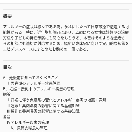
概要
アレルギーの症状は様々である為，多科にわたって日常診療で遭遇する可
能性がある．特に，近年増加傾向にあり，母親になる女性は妊娠期の治療
方法や子どもの発症予防にも関心をもちうる．本書はそのような患者か
らの相談にも適切に対応するため，幅広い臨床家に向けて実用的な知識を
エビデンスベースにまとめたお勧めの一冊である．
目次
A．妊娠前に知っておくべきこと
Ⅰ思春期のアレルギー疾患管理
B．妊娠・授乳中のアレルギー疾患の管理
総論
Ⅰ妊娠に伴う免疫系の変化とアレルギー疾患の増悪・寛解
Ⅱ妊娠と薬剤曝露の影響に関する基礎知識
Ⅲ授乳と薬剤曝露の影響に関する基礎知識
各論
Ⅳアレルギー疾患の管理
A．気管支喘息の管理