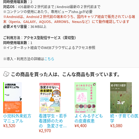
同時使用端末数
2
対応OS
iOS最新の２世代前まで / Android最新の２世代前まで
※コンテンツの使用にあたり、専用ビューアisho.jpが必要
※Androidは、Android２世代前の端末のうち、国内キャリア経由で販売されている端
末（Xperia、GALAXY、AQUOS、ARROWS、Nexusなど）にて動作確認しています
必要メモリ容量
36 MB以上
ご利用方法
アクセス型配信サービス（買切型）
同時使用端末数
1
※インターネット経由でのWEBブラウザによるアクセス参照
※導入・利用方法の詳細は
こちら
この商品を買った人は、こんな商品も買っています。
小児科外来処方
看護学生・若手
よくみる子ども
続・子育ての医
マニュアル
看護師のため
の皮膚疾患
学
¥3,520
の 急変させ...
¥4,400
¥3,080
¥2,970