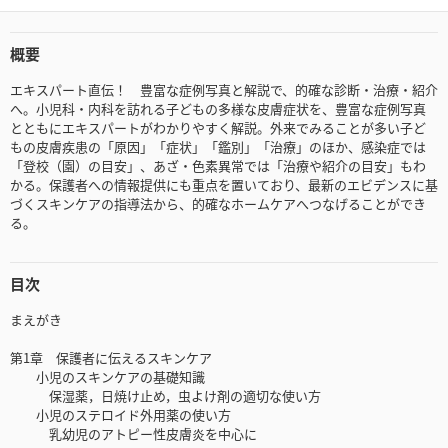
概要
エキスパート直伝！ 豊富な症例写真と解説で、的確な診断・治療・紹介
へ。小児科・内科を訪れる子どもの多様な皮膚症状を、豊富な症例写真
とともにエキスパートがわかりやすく解説。外来でみることが多い子ど
もの皮膚疾患の「原因」「症状」「鑑別」「治療」のほか、感染症では
「登校（園）の目安」、あざ・色素異常では「治療や紹介の目安」もわ
かる。保護者への情報提供にも重点を置いており、最新のエビデンスに基
づくスキンケアの指導法から、的確なホームケアへつなげることができ
る。
目次
まえがき
第1章 保護者に伝えるスキンケア
小児のスキンケアの基礎知識
保湿薬，日焼け止め，虫よけ剤の適切な使い方
小児のステロイド外用薬の使い方
乳幼児のアトピー性皮膚炎を中心に