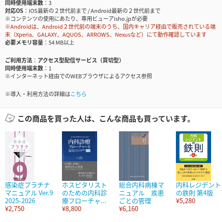
同時使用端末数
3
対応OS
iOS最新の２世代前まで / Android最新の２世代前まで
※コンテンツの使用にあたり、専用ビューアisho.jpが必要
※Androidは、Android２世代前の端末のうち、国内キャリア経由で販売されている端
末（Xperia、GALAXY、AQUOS、ARROWS、Nexusなど）にて動作確認しています
必要メモリ容量
54 MB以上
ご利用方法
アクセス型配信サービス（買切型）
同時使用端末数
1
※インターネット経由でのWEBブラウザによるアクセス参照
※導入・利用方法の詳細は
こちら
この商品を買った人は、こんな商品も買っています。
感染症プラチナ
ホスピタリスト
総合内科病棟マ
内科レジデント
マニュアル Ver.9
のための内科診
ニュアル 疾患
の鉄則 第4版
2025-2026
療フローチャ...
ごとの管理
¥5,280
¥2,750
¥8,800
¥6,160