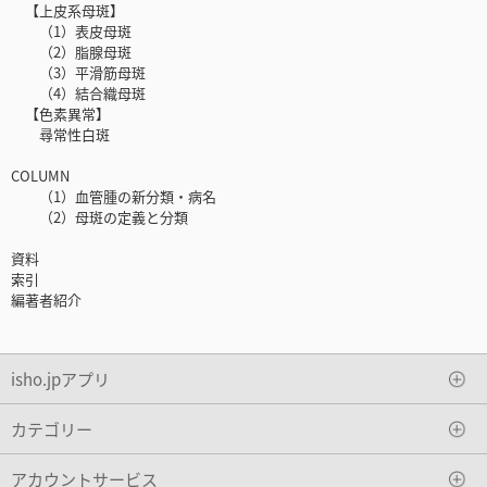
【上皮系母斑】
（1）表皮母斑
（2）脂腺母斑
（3）平滑筋母斑
（4）結合織母斑
【色素異常】
尋常性白斑
COLUMN
（1）血管腫の新分類・病名
（2）母斑の定義と分類
資料
索引
編著者紹介
isho.jpアプリ
カテゴリー
アカウントサービス