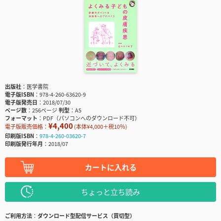
出版社
医学書院
電子版ISBN
978-4-260-63620-9
電子版発売日
2018/07/30
ページ数
256ページ
判型
A5
フォーマット
PDF（パソコンへのダウンロード不可）
¥4,400
電子版販売価格：
(本体¥4,000＋税10％)
印刷版ISBN
978-4-260-03620-7
印刷版発行年月
2018/07
カートに入れる
ちょっと立ち読み
ご利用方法
ダウンロード型配信サービス（買切型）