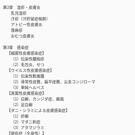
第2章 湿疹・皮膚炎
乳児湿疹
汗疹（汗貯留症候群）
アトピー性皮膚炎
蕁麻疹
おむつ皮膚炎
第3章 感染症
【細菌性皮膚感染症】
（1）伝染性膿痂疹
（2）毛包炎，せつ
【ウイルス性皮膚感染症】
（1）伝染性軟属腫
（2）尋常性疣贅，扁平疣贅，尖圭コンジローマ
（3）単純ヘルペス
【真菌性皮膚感染症】
（1）白癬，カンジダ症，癜風
（2）足白癬
【ダニ・シラミによる皮膚感染症】
（1）疥癬
（2）マダニ刺症
（3）アタマジラミ
【発疹症（全身性）】