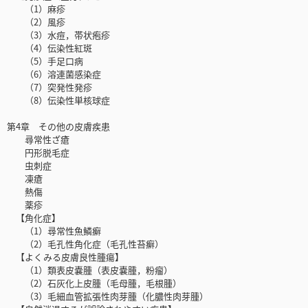
（1）麻疹
（2）風疹
（3）水痘，帯状疱疹
（4）伝染性紅斑
（5）手足口病
（6）溶連菌感染症
（7）突発性発疹
（8）伝染性単核球症
第4章 その他の皮膚疾患
尋常性ざ瘡
円形脱毛症
虫刺症
凍瘡
熱傷
薬疹
【角化症】
（1）尋常性魚鱗癬
（2）毛孔性角化症（毛孔性苔癬）
【よくみる皮膚良性腫瘍】
（1）類表皮嚢腫（表皮嚢腫，粉瘤）
（2）石灰化上皮腫（毛母腫，毛根腫）
（3）毛細血管拡張性肉芽腫（化膿性肉芽腫）