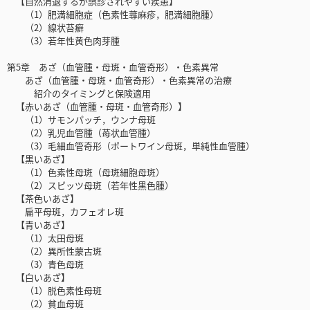
【自然消退するが誤診されやすい疾患】
（1）肥満細胞症（色素性蕁麻疹，肥満細胞腫）
（2）線状苔癬
（3）若年性黄色肉芽腫
第5章 あざ（血管腫・母斑・血管奇形）・色素異常
あざ（血管腫・母斑・血管奇形）・色素異常の治療
紹介のタイミングと保険適用
【赤いあざ（血管腫・母斑・血管奇形）】
（1）サモンパッチ，ウンナ母斑
（2）乳児血管腫（苺状血管腫）
（3）毛細血管奇形（ポートワイン母斑，単純性血管腫）
【黒いあざ】
（1）色素性母斑（母斑細胞母斑）
（2）スピッツ母斑（若年性黒色腫）
【茶色いあざ】
扁平母斑，カフェオレ斑
【青いあざ】
（1）太田母斑
（2）異所性蒙古斑
（3）青色母斑
【白いあざ】
（1）脱色素性母斑
（2）貧血母斑