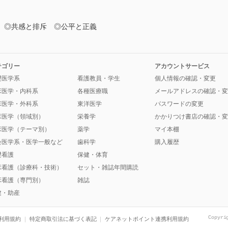
 ◎共感と排斥 ◎公平と正義
テゴリー
アカウントサービス
礎医学系
看護教員・学生
個人情報の確認・変更
床医学・内科系
各種医療職
メールアドレスの確認・変
床医学・外科系
東洋医学
パスワードの変更
床医学（領域別）
栄養学
かかりつけ書店の確認・変
床医学（テーマ別）
薬学
マイ本棚
会医学系・医学一般など
歯科学
購入履歴
礎看護
保健・体育
床看護（診療科・技術）
セット・雑誌年間購読
床看護（専門別）
雑誌
健・助産
Copyri
利用規約
特定商取引法に基づく表記
ケアネットポイント連携利用規約