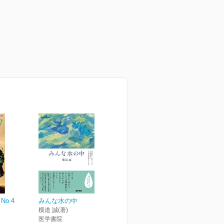
No.4
みんな水の中
横道 誠(著)
医学書院