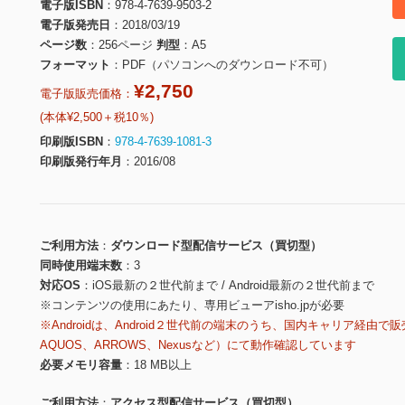
電子版ISBN
978-4-7639-9503-2
電子版発売日
2018/03/19
ページ数
256ページ
判型
A5
フォーマット
PDF（パソコンへのダウンロード不可）
¥2,750
電子版販売価格：
(本体¥2,500＋税10％)
印刷版ISBN
978-4-7639-1081-3
印刷版発行年月
2016/08
ご利用方法
ダウンロード型配信サービス（買切型）
同時使用端末数
3
対応OS
iOS最新の２世代前まで / Android最新の２世代前まで
※コンテンツの使用にあたり、専用ビューアisho.jpが必要
※Androidは、Android２世代前の端末のうち、国内キャリア経由で販
AQUOS、ARROWS、Nexusなど）にて動作確認しています
必要メモリ容量
18 MB以上
ご利用方法
アクセス型配信サービス（買切型）