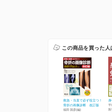
この商品を買った人
救急・当直で必ず役立つ！
身
骨折の画像診断 改訂版
平
医
福田 国彦(編)