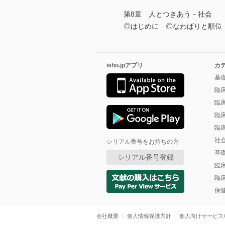
第8章 人とつきあう－社会
◎はじめに ◎なわばりと順位
isho.jpアプリ
カ
基
臨
臨
臨
臨
社
シリアル番号をお持ちの方
基
シリアル番号登録
臨
臨
保
会社概要
個人情報保護方針
個人向けサービス