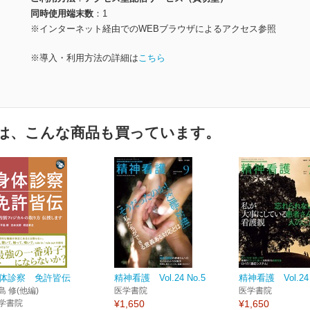
同時使用端末数
1
※インターネット経由でのWEBブラウザによるアクセス参照
※導入・利用方法の詳細は
こちら
は、こんな商品も買っています。
体診察 免許皆伝
精神看護 Vol.24 No.5
精神看護 Vol.24 
島 修(他編)
医学書院
医学書院
学書院
¥1,650
¥1,650