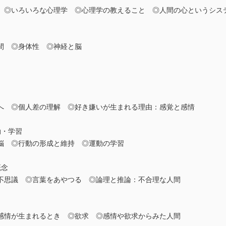
◎いろいろな心理学 ◎心理学の教えること ◎人間の心というシス
間 ◎身体性 ◎神経と脳
 ◎個人差の理解 ◎好き嫌いが生まれる理由：感覚と感情
動・学習
脳 ◎行動の形成と維持 ◎運動の学習
概念
思議 ◎言葉をあやつる ◎論理と推論：不合理な人間
情が生まれるとき ◎欲求 ◎感情や欲求からみた人間