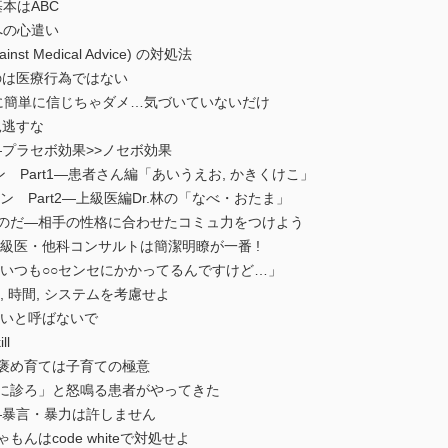
基本はABC
医への心遣い
st Medical Advice) の対処法
のは医療行為ではない
なに簡単に信じちゃダメ…気づいていないだけ
見逃すな
プラセボ効果>>ノセボ効果
ン Part1―患者さん編「あいうえお, かきくけこ」
ン Part2―上級医編Dr.林の「なべ・おたま」
ものだ―相手の性格に合わせたコミュ力をつけよう
1―上級医・他科コンサルトは簡潔明瞭が一番 !
2―「いつも○○センセにかかってるんですけど…」
人, 時間, システムを考慮せよ
―汚いと呼ばないで
ll
―褒め育ては子育ての極意
先に診ろ」と怒鳴る患者がやってきた
5―暴言・暴力は許しません
んはcode whiteで対処せよ