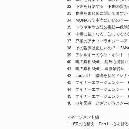
32 下痢を解剖する―下痢の質
33 食事をまじめに聞いてますか
34 MONAって本当にいいの ?
35 トラネキサム酸の裏技―保険
36 中毒に強くなる…知ってるか
37 究極のアナフィラキシー―
38 その臨床は正しいの ? ―5My
39 アレルギーのウソ・ホント―医
40 噂の真相Myth…院外心肺停
41 噂の真相Myth…造影剤腎症
42 Loop it ! ―膿瘍を切開ド
43 マイナーエマージェンシー P
44 マイナーエマージェンシー P
45 マイナーエマージェンシー P
46 老年医療 いざというとき
マネージメント編
1 ERの心構え Part1―心を折