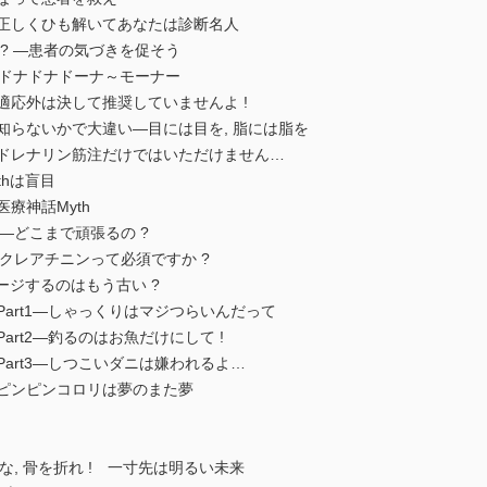
を正しくひも解いてあなたは診断名人
 ? ―患者の気づきを促そう
 ―ドナドナドーナ～モーナー
適応外は決して推奨していませんよ !
知らないかで大違い―目には目を, 脂には脂を
アドレナリン筋注だけではいただけません…
thは盲目
療神話Myth
止―どこまで頑張るの ?
―クレアチニンって必須ですか ?
レナージするのはもう古い ?
art1―しゃっくりはマジつらいんだって
art2―釣るのはお魚だけにして !
art3―しつこいダニは嫌われるよ…
―ピンピンコロリは夢のまた夢
るな, 骨を折れ ! 一寸先は明るい未来