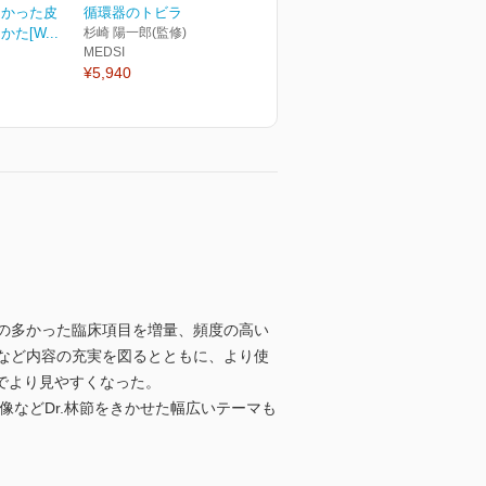
なかった皮
循環器のトビラ
た[W...
杉崎 陽一郎(監修)
MEDSI
¥5,940
の多かった臨床項目を増量、頻度の高い
など内容の充実を図るとともに、より使
でより見やすくなった。
などDr.林節をきかせた幅広いテーマも