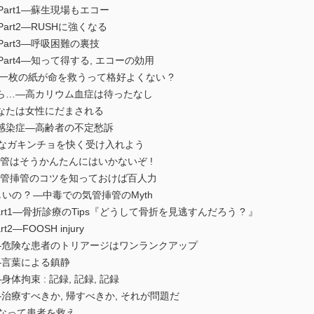
art1―蘇生現場もエコー
rt2―RUSHに強くなる
art3―呼吸困難の裏技
art4―知って得する, エコーの効用
た一枚の紙が命を救うって格好よくない ?
ったら…―高カリウム血症は待ったなし
s―あなたは女性にだまされる
」は感染症―高齢者の不定愁訴
気なガキンチョを快く受け入れよう
―挿管はそうかんたんにはいかないぞ !
2―気管挿管のコツを知っておけば百人力
正しいの ? ―中毒での気管挿管のMyth
rt1―骨折診療のTips『どうして骨折を見逃すんだろう ? 』
―FOOSH injury
t1―危険な患者のトリアージはワンランクアップ
2―言葉による鎮静
体拘束 : 記録, 記録, 記録
―治療すべきか, 帰すべきか, それが問題だ
なって患者を救え