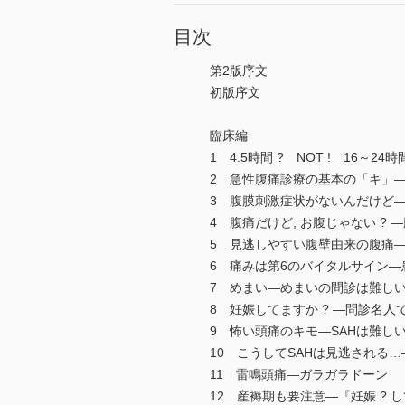
目次
第2版序文
初版序文
臨床編
1 4.5時間 ? NOT ! 16～
2 急性腹痛診療の基本の「キ」
3 腹膜刺激症状がないんだけど
4 腹痛だけど, お腹じゃない ? ―腹
5 見逃しやすい腹壁由来の腹痛
6 痛みは第6のバイタルサイン
7 めまい―めまいの問診は難し
8 妊娠してますか ? ―問診名人
9 怖い頭痛のキモ―SAHは難しい
10 こうしてSAHは見逃される…
11 雷鳴頭痛―ガラガラドーン
12 産褥期も要注意―『妊娠 ? 