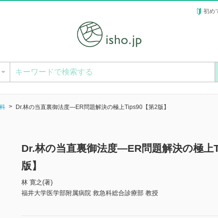
初め
ー
科
Dr.林の当直裏御法度―ER問題解決の極上Tips90【第2版】
Dr.林の当直裏御法度―ER問題解決の極上T
版】
林 寛之(著)
福井大学医学部附属病院 救急科総合診療部 教授