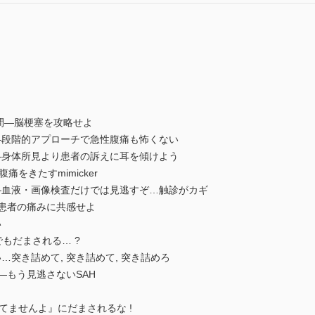
24時間―脳梗塞を攻略せよ
―段階的アプローチで急性腹痛も怖くない
―身体所見より患者の訴えに耳を傾けよう
痛をきたすmimicker
―血液・画像検査だけでは見逃すぞ…触診がカギ
―患者の痛みに共感せよ
い
でもだまされる… ?
…突き詰めて, 突き詰めて, 突き詰めろ
―もう見逃さないSAH
してませんよ』にだまされるな !