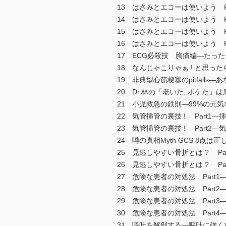
13 はさみとエコーは使いよう P
14 はさみとエコーは使いよう Pa
15 はさみとエコーは使いよう P
16 はさみとエコーは使いよう P
17 ECG必殺技 胸痛編―たっ
18 なんじゃこりゃぁ ! と思
19 非典型心筋梗塞のpitfall
20 Dr.林の「老いた, ボケた
21 小児救急の鉄則―99%の元
22 気管挿管の裏技 ! Part1
23 気管挿管の裏技 ! Part
24 噂の真相Myth GCS 8点は
25 見逃しやすい骨折とは ? Pa
26 見逃しやすい骨折とは ? Part2
27 危険な患者の対処法 Par
28 危険な患者の対処法 Part
29 危険な患者の対処法 Part3―身
30 危険な患者の対処法 Part4
31 嘔吐を解剖する―嘔吐に強く