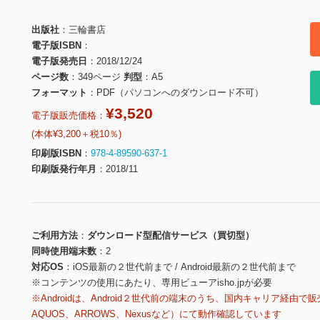
出版社
三輪書店
電子版ISBN
電子版発売日
2018/12/24
ページ数
349ページ
判型
A5
フォーマット
PDF（パソコンへのダウンロード不可）
¥3,520
電子版販売価格：
(本体¥3,200＋税10％)
印刷版ISBN
978-4-89590-637-1
印刷版発行年月
2018/11
ご利用方法
ダウンロード型配信サービス（買切型）
同時使用端末数
2
対応OS
iOS最新の２世代前まで / Android最新の２世代前まで
※コンテンツの使用にあたり、専用ビューアisho.jpが必要
※Androidは、Android２世代前の端末のうち、国内キャリア経由で販
AQUOS、ARROWS、Nexusなど）にて動作確認しています