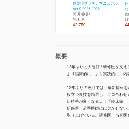
感染症プラチナマニュアル
レ
Ver.9 2025-2026
だ
岡 秀昭(著)
佐
MEDSI
日
¥2,750
¥4
概要
12年ぶりの大改訂 ! 研修医を支
より臨床的に、より実践的に、内
12年ぶりの改訂では、最新情報
役立つ裏技を精選し、ゴロ合わせ
い勝手が良くなるよう「臨床編」
研修医・若手医師には欠かせない
取り上げている。研修医、当直医を