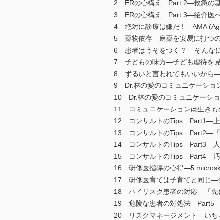
2 ERの心構え Part 2―救急の
3 ERの心構え Part 3―紹介
4 絶対に診療は嫌だ ! ―AMA (Again
5 薬物依存―麻薬を安易に打つ
6 患者はうそをつく ? ―そん
7 子どもの味方―子ども虐待を
8 ずるいと言われてもいいから―
9 Dr.林の愛のコミュニケーショ
10 Dr.林の愛のコミュニケーショ
11 コミュニケーションは生き
12 コンサルトのTips Part
13 コンサルトのTips Part
14 コンサルトのTips Part3―
15 コンサルトのTips Part4
16 研修医指導の心得―5 microski
17 研修医育ては子育てと同じ
18 ハイリスク患者の対応―「
19 危険な患者の対処法 Part
20 リスクマネージメント―いちゃも