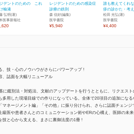
ジデントのための これ
レジデントのための感染症
誰も教えてくれ
け輸液
診療の鉄則
疹の診かた・考えか
藤 弘明(著)
森 信好(編集)
松田 光弘(著)
本医事新報社
医学書院
医学書院
,620
¥5,940
¥4,400
える、技・心のノウハウがさらにパワーアップ !
容、誌面を大幅リニューアル
を基に鑑別法・対処法、文献のアップデートを行うとともに、リクエスト
も多用した現場目線での作りになっている。全体で20項目の追加になる
「マネージメント編」「その他」に振り分けられ、さらに誌面チェンジ
上級医や患者さんとのコミュニケーション術やERの心構え、医師の未来像
技と心から支える、まさに裏御法度の1冊 !