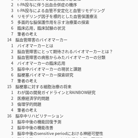
2 t-PA投与に伴う出血合併症の機序
3 t-PA投与による血管不安定化と血管リモデリング
4 リモデリング因子を標的とした血管保護療法
5 多面的な脳保護作用を示す治療薬の探索
6 臨床応用，臨床試験の状況
7 筆者の考え
14 脳血管障害のバイオマーカー
1 バイオマーカーとは
2 脳血管障害にとって期待されるバイオマーカーとは？
3 脳血管障害の病態からみたバイオマーカーの分類
4 バイオマーカーの臨床応用
5 脳卒中バイオマーカーの現状と課題
6 脳梗塞バイオマーカー探索研究
7 筆者の考え
15 脳梗塞に対する細胞治療の将来
1 わが国の開発ガイドラインとRAINBOW研究
2 医療経済学的問題
3 倫理学的問題
4 筆者の考え
16 脳卒中リハビリテーション
1 脳卒中後の機能回復予測
2 脳卒中後の機能改善
3 脳卒中後のsensitive periodにおける神経可塑性