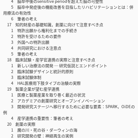
4 脳卒中後のsensitive periodを超えた脳の可塑性
5 脳卒中発症後の機能改善を目指したリハビリテーションとは：併
用療法の有効性
6 筆者の考え
17 知的財産の基礎知識，創薬に向けて注意すべき点
1 特許出願から権利化までの手続き
2 特許を受けるための要件
3 外国への特許出願
4 共同研究における注意点
5 筆者の考え
18 臨床試験・産学官連携の実際と注意すべき点
1 新しい治療法の開発 ─ 研究仮説とエンドポイント
2 臨床試験デザインと統計的原則
3 臨床試験体制
4 HAL医療用下肢タイプの治験の実際
19 製薬企業が望む産学連携
1 医療と製薬産業を取り巻く最近の状況
2 アカデミアの創薬研究とオープンイノベーション
3 開発研究ステージへ移行するために必要な要素：SPARK，OiDEの
例
4 産学連携の重要性：筆者の考え
20 創薬の実際
1 魔の川・死の谷・ダーウィンの海
2 研究開発の壁：神経再生の実例