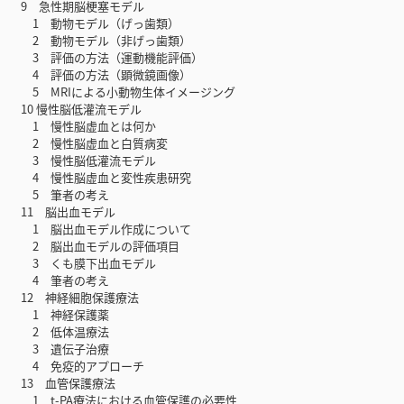
9 急性期脳梗塞モデル
1 動物モデル（げっ歯類）
2 動物モデル（非げっ歯類）
3 評価の方法（運動機能評価）
4 評価の方法（顕微鏡画像）
5 MRIによる小動物生体イメージング
10 慢性脳低灌流モデル
1 慢性脳虚血とは何か
2 慢性脳虚血と白質病変
3 慢性脳低灌流モデル
4 慢性脳虚血と変性疾患研究
5 筆者の考え
11 脳出血モデル
1 脳出血モデル作成について
2 脳出血モデルの評価項目
3 くも膜下出血モデル
4 筆者の考え
12 神経細胞保護療法
1 神経保護薬
2 低体温療法
3 遺伝子治療
4 免疫的アプローチ
13 血管保護療法
1 t-PA療法における血管保護の必要性