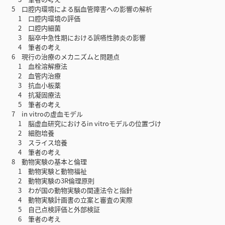
5 口腔内環境による脳血管障害への影響の解析
1 口腔内環境の評価
2 口腔内細菌
3 脳卒中急性期における誤嚥性肺炎の影響
4 筆者の考え
6 現行の治療のメカニズムと問題点
1 血栓溶解療法
2 血管内治療
3 抗血小板薬
4 抗凝固療法
5 筆者の考え
7 in vitroの虚血モデル
1 脳虚血研究におけるin vitroモデルの位置づけ
2 細胞培養
3 スライス培養
4 筆者の考え
8 動物実験の基本と倫理
1 動物実験と動物福祉
2 動物実験の3R倫理原則
3 わが国の動物実験の関連法令と指針
4 動物実験計画書の立案と審査の実際
5 自己点検評価と外部検証
6 筆者の考え