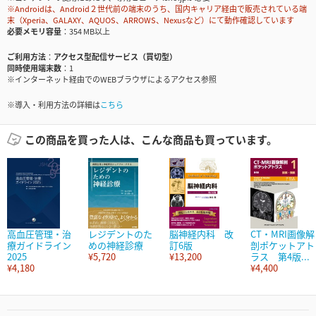
※Androidは、Android２世代前の端末のうち、国内キャリア経由で販売されている端
末（Xperia、GALAXY、AQUOS、ARROWS、Nexusなど）にて動作確認しています
必要メモリ容量
354 MB以上
ご利用方法
アクセス型配信サービス（買切型）
同時使用端末数
1
※インターネット経由でのWEBブラウザによるアクセス参照
※導入・利用方法の詳細は
こちら
この商品を買った人は、こんな商品も買っています。
高血圧管理・治
レジデントのた
脳神経内科 改
CT・MRI画像解
療ガイドライン
めの神経診療
訂6版
剖ポケットアト
2025
¥5,720
¥13,200
ラス 第4版...
¥4,180
¥4,400