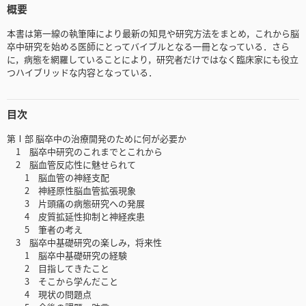
概要
本書は第一線の執筆陣により最新の知見や研究方法をまとめ，これから脳
卒中研究を始める医師にとってバイブルとなる一冊となっている．さら
に，病態を網羅していることにより，研究者だけではなく臨床家にも役立
つハイブリッドな内容となっている．
目次
第Ⅰ部 脳卒中の治療開発のために何が必要か
1 脳卒中研究のこれまでとこれから
2 脳血管反応性に魅せられて
1 脳血管の神経支配
2 神経原性脳血管拡張現象
3 片頭痛の病態研究への発展
4 皮質拡延性抑制と神経疾患
5 筆者の考え
3 脳卒中基礎研究の楽しみ，将来性
1 脳卒中基礎研究の経験
2 目指してきたこと
3 そこから学んだこと
4 現状の問題点