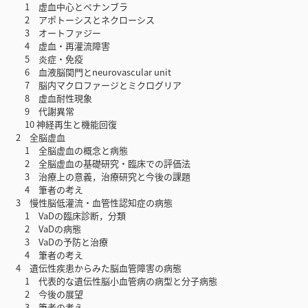
1 虚血中心とペナンブラ
2 アポトーシスとネクローシス
3 オートファジー
4 虚血・再灌流障害
5 炎症・免疫
6 血液脳関門とneurovascular unit
7 脳内マクロファージとミクログリア
8 虚血耐性現象
9 代謝異常
10 神経再生と機能回復
2 全脳虚血
1 全脳虚血の概念と病態
2 全脳虚血の基礎研究・臨床での評価法
3 治療上の意義，治療研究と今後の課題
4 筆者の考え
3 慢性脳低灌流・血管性認知症の病態
1 VaDの臨床診断，分類
2 VaDの病態
3 VaDの予防と治療
4 筆者の考え
4 遺伝性疾患からみた脳血管障害の病態
1 代表的な遺伝性脳小血管病の病型と分子病態
2 今後の展望
3 筆者の考え