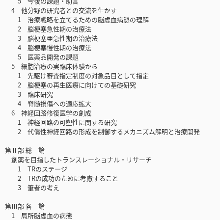
5 今後の課題・助言
4 他分野の研究者との交流を生かす
1 治療戦略を立てるための脳虚血病態の理解
2 脳梗塞急性期の治療法
3 脳梗塞亜急性期の治療法
4 脳梗塞慢性期の治療法
5 医薬品開発の課題
5 細胞治療の実臨床体験から
1 先駆け審査指定制度の対象品目として指定
2 脳梗塞の再生医療に向けての基礎研究
3 臨床研究
4 脊髄損傷への適応拡大
6 神経回路修復医学の創成
1 神経回路の可塑性に関する研究
2 代償性神経回路の形成を制御するメカニズム解明と治療開発
第Ⅱ部 総 論
創薬を目指したトランスレーショナル・リサーチ
1 TRのステージ
2 TRの成功のために考慮すること
3 筆者の考え
第Ⅲ部 各 論
1 局所脳虚血の病態