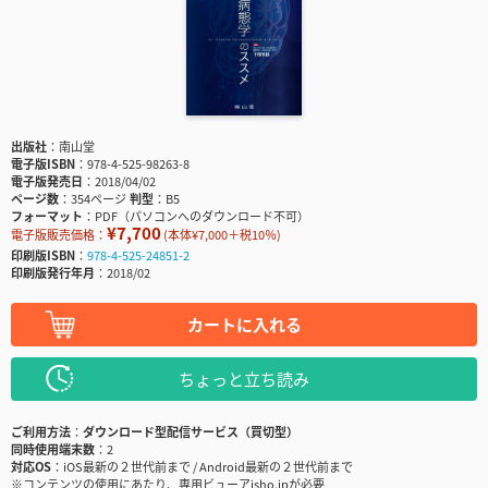
出版社
南山堂
電子版ISBN
978-4-525-98263-8
電子版発売日
2018/04/02
ページ数
354ページ
判型
B5
フォーマット
PDF（パソコンへのダウンロード不可）
¥7,700
電子版販売価格：
(本体¥7,000＋税10％)
印刷版ISBN
978-4-525-24851-2
印刷版発行年月
2018/02
カートに入れる
ちょっと立ち読み
ご利用方法
ダウンロード型配信サービス（買切型）
同時使用端末数
2
対応OS
iOS最新の２世代前まで / Android最新の２世代前まで
※コンテンツの使用にあたり、専用ビューアisho.jpが必要